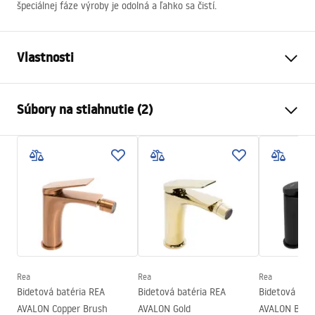
špeciálnej fáze výroby je odolná a ľahko sa čistí.
Vlastnosti
Typ batérie
bidet
Súbory na stiahnutie (2)
Spôsob montáže
Stojanková
Farba
Zlatá
Návod na montáž
Typ výtoku
Pohyblivá
Faucet.pdf
Materiál
Mosadz
Rozsah výtoku
115
mm
Záručné podmienky
Výška
165
mm
Warranty_Terms_and_Conditions_Faucets_-_5.pdf
Technológia povrchovej úpravy
PVD
Priemer pripojenia
3/8 palca
Rea
Rea
Rea
Bidetová batéria REA
Bidetová batéria REA
Bidetová bat
AVALON Copper Brush
AVALON Gold
AVALON BLA