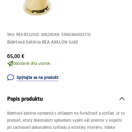
SKU
:
REA-B1125
ID
:
10620
EAN
:
5906366002731
Bidetová batéria REA AVALON Gold
65,00 €
Odoslanie dňa utorok.
Spýtajte sa na produkt
Popis produktu
Bidetová batéria vyrobená s ohľadom na funkčnosť a vzhľad. Je to
produkt, ktorý dokonalým spôsobom vyplní váš priestor v kúpeľni
pri zachovaní dokonalého vzhľadu a estetiky interiéru. Vďaka