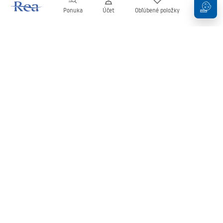
Ponuka
Účet
Obľúbené položky
Košík
Newsletter
Buďte v obraze s novinkami a akciami!
Zaregistrujte sa
Zadaním a potvrdením svojich údajov súhlasíte s odberom
newslettera podľa podmienok uvedených v
Obchodných
podmienkach
.