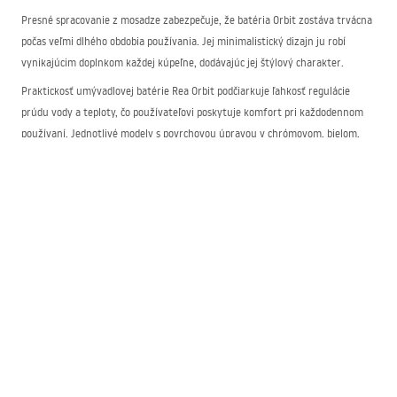
Presné spracovanie z mosadze zabezpečuje, že batéria Orbit zostáva trvácna
počas veľmi dlhého obdobia používania. Jej minimalistický dizajn ju robí
vynikajúcim doplnkom každej kúpeľne, dodávajúc jej štýlový charakter.
Praktickosť umývadlovej batérie Rea Orbit podčiarkuje ľahkosť regulácie
prúdu vody a teploty, čo používateľovi poskytuje komfort pri každodennom
používaní. Jednotlivé modely s povrchovou úpravou v chrómovom, bielom,
čiernom a zlatom prevedení očaria svojim vzhľadom. Inštalovaný perlátor
minimalizuje spotrebu vody, preto je produkt vynikajúcou voľbou pre
ekologicky uvedomelých zákazníkov.
Batérie Orbit — jednoduchosť montáže a ľahká
údržba
Okrem svojho moderného vzhľadu sú batérie Orbit jednoduché na inštaláciu.
Ich montáž je rýchla a pohodlná. Perfektne pasujú tak k štandardným, ako aj
k inovatívnejším umývadlám, čím predstavujú všestranné riešenie pre rôzne
kúpeľňové aranžmány.
Pevná konštrukcia robí z batérie na dosku Orbit nielen estetický doplnok
kúpeľne, ale aj praktický a trvácny armatúrny prvok. Ergonomická páka zase