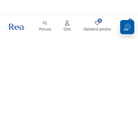
0
0
Ponuka
Účet
Obľúbené položky
Košík
Newsletter
Buďte v obraze s novinkami a akciami!
Zaregistrujte sa
Zadaním a potvrdením svojich údajov súhlasíte s odberom
newslettera podľa podmienok uvedených v
Obchodných
podmienkach
.