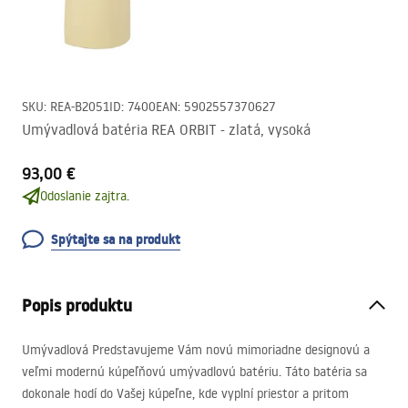
SKU
:
REA-B2051
ID
:
7400
EAN
:
5902557370627
Umývadlová batéria REA ORBIT - zlatá, vysoká
93,00 €
Odoslanie zajtra.
Spýtajte sa na produkt
Popis produktu
Umývadlová Predstavujeme Vám novú mimoriadne designovú a
veľmi modernú kúpeľňovú umývadlovú batériu. Táto batéria sa
dokonale hodí do Vašej kúpeľne, kde vyplní priestor a pritom