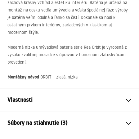
zachová krásny vzhľad a estetiku interiéru. Batéria je určená na
montáž na dosku vedľa umývadla a vďaka špeciálnej fáze výroby
je batéria veľmi odolná a ľahko sa čistí. Dokonale sa hodí k
ostatným prvkom interiérov, zariadených v klasickom aj
modernom štýle.
Moderná nízka umývadlová batéria série Rea Orbit je vyrobená z
vysoko kvalitnej mosadze s úpravou v honosnom zlatoskvúcom
prevedení.
Montážny návod
ORBIT
– zlatá, nízka
Vlastnosti
Typ batérie
povodiehttps://lazienka-
Súbory na stiahnutie (3)
rea.com.pl/#hu
Spôsob montáže
Stojanková