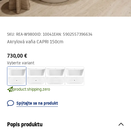
SKU
:
REA-W9800
ID
:
10041
EAN
:
5902557396634
Akrylová vaňa CAPRI 150cm
730,00 €
Vyberte variant
product:shipping.zero
Spýtajte sa na produkt
Popis produktu