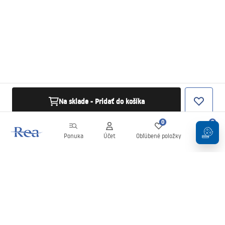
Na sklade - Pridať do košíka
0
0
Ponuka
Účet
Obľúbené položky
Košík
Newsletter
Buďte v obraze s novinkami a akciami!