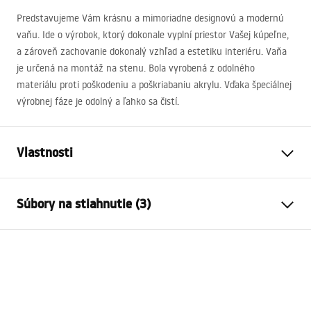
Predstavujeme Vám krásnu a mimoriadne designovú a modernú
vaňu. Ide o výrobok, ktorý dokonale vyplní priestor Vašej kúpeľne,
a zároveň zachovanie dokonalý vzhľad a estetiku interiéru. Vaňa
je určená na montáž na stenu. Bola vyrobená z odolného
materiálu proti poškodeniu a poškriabaniu akrylu. Vďaka špeciálnej
výrobnej fáze je odolný a ľahko sa čistí.
Vlastnosti
Typ vane
zadná stena
Súbory na stiahnutie (3)
Farba
Biela
Materiál
Akryl
Manual
Dĺžka
1500
mm
Instrukcja_wanien_przy__ciennych.pdf
Šírka
750
mm
Výška
580
mm