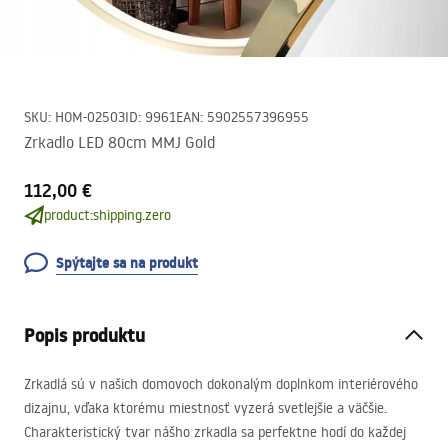
SKU
:
HOM-02503
ID
:
9961
EAN
:
5902557396955
Zrkadlo LED 80cm MMJ Gold
112,00 €
product:shipping.zero
Spýtajte sa na produkt
Popis produktu
Zrkadlá sú v našich domovoch dokonalým doplnkom interiérového
dizajnu, vďaka ktorému miestnosť vyzerá svetlejšie a väčšie.
Charakteristický tvar nášho zrkadla sa perfektne hodí do každej