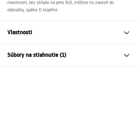
miestnosti, bez ohľadu na jeho štýl, môžete ho zavesiť do
obývačky, spálne či kúpeľne.
Vlastnosti
Výška
800
mm
Súbory na stiahnutie (1)
Šírka
800
mm
Hĺbka
40
mm
manual mirror led
LED osvetlenie
Áno
manual mirror led.pdf
Rám
Áno
Farba rámu
Zlatá
Materiál rámu
Hliník
Tvar
Okrúhle
Proti zahmlievaniu
Áno
moc
12
W