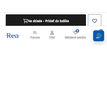
Na sklade - Pridať do košíka
0
0
Ponuka
Účet
Obľúbené položky
Košík
Newsletter
Buďte v obraze s novinkami a akciami!
Zaregistrujte sa