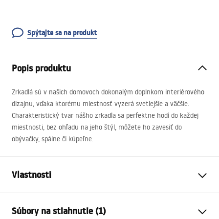
Spýtajte sa na produkt
Popis produktu
Zrkadlá sú v našich domovoch dokonalým doplnkom interiérového
dizajnu, vďaka ktorému miestnosť vyzerá svetlejšie a väčšie.
Charakteristický tvar nášho zrkadla sa perfektne hodí do každej
miestnosti, bez ohľadu na jeho štýl, môžete ho zavesiť do
obývačky, spálne či kúpeľne.
Vlastnosti
Výška
600
mm
Súbory na stiahnutie (1)
Šírka
600
mm