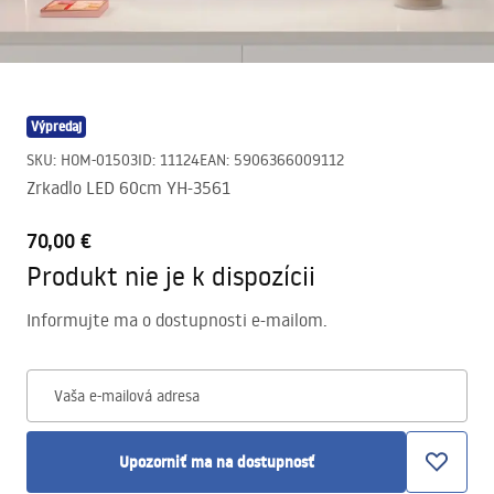
Výpredaj
SKU
:
HOM-01503
ID
:
11124
EAN
:
5906366009112
Zrkadlo LED 60cm YH-3561
70,00 €
Produkt nie je k dispozícii
Informujte ma o dostupnosti e-mailom.
Vaša e-mailová adresa
Upozorniť ma na dostupnosť