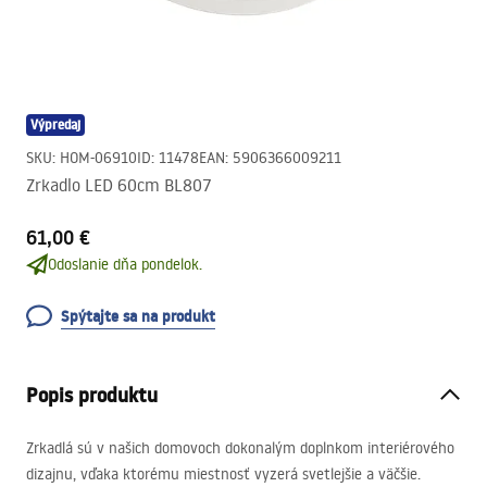
Výpredaj
SKU
:
HOM-06910
ID
:
11478
EAN
:
5906366009211
Zrkadlo LED 60cm BL807
61,00 €
Odoslanie dňa pondelok.
Spýtajte sa na produkt
Popis produktu
Zrkadlá sú v našich domovoch dokonalým doplnkom interiérového
dizajnu, vďaka ktorému miestnosť vyzerá svetlejšie a väčšie.