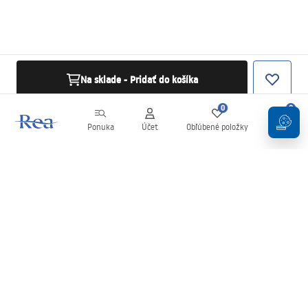
Na sklade - Pridať do košíka
0
0
Ponuka
Účet
Obľúbené položky
Košík
Newsletter
Buďte v obraze s novinkami a akciami!
Zaregistrujte sa