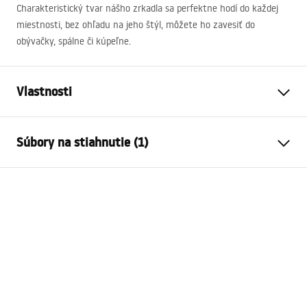
Charakteristický tvar nášho zrkadla sa perfektne hodí do každej
miestnosti, bez ohľadu na jeho štýl, môžete ho zavesiť do
obývačky, spálne či kúpeľne.
Vlastnosti
Výška
600
mm
Súbory na stiahnutie (1)
Šírka
600
mm
Hĺbka
70
mm
manual mirror led
LED osvetlenie
Áno
manual mirror led.pdf
Rám
Áno
Farba rámu
Čierna, Biela
Materiál rámu
Plast
Tvar
Okrúhle
Proti zahmlievaniu
Nie