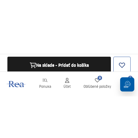
Na sklade - Pridať do košíka
0
0
Ponuka
Účet
Obľúbené položky
Košík
Newsletter
Buďte v obraze s novinkami a akciami!