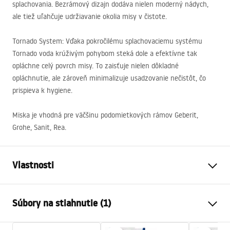
splachovania. Bezrámový dizajn dodáva nielen moderný nádych,
ale tiež uľahčuje udržiavanie okolia misy v čistote.
Tornado System: Vďaka pokročilému splachovaciemu systému
Tornado voda krúživým pohybom steká dole a efektívne tak
opláchne celý povrch misy. To zaisťuje nielen dôkladné
opláchnutie, ale zároveň minimalizuje usadzovanie nečistôt, čo
prispieva k hygiene.
Miska je vhodná pre väčšinu podomietkových rámov Geberit,
Grohe, Sanit, Rea.
Vlastnosti
Spôsob montáže
Závesná
Súbory na stiahnutie (1)
Splachovací systém
Rimless Tornado NF (New
Flushing)