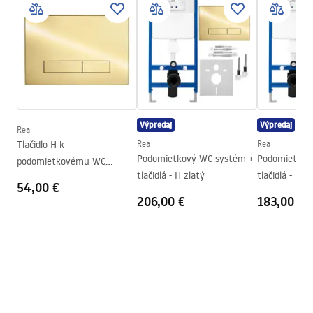
Návod na montáž
Farba
Biela/Zlatá
WC.pdf
Prevedenie
Lesklý
Materiál
Sanitárna keramika
Dĺžka
490
mm
Šírka
365
mm
Výška
350
mm
Výpredaj
Výpredaj
Rea
Rozstup upevňovacích
180
mm
Tlačidlo H k
Rea
Rea
Podomietkový WC systém +
Podomietkov
skrutiek
podomietkovému WC
tlačidlá - H zlatý
tlačidlá - F či
systému - zlaté
Sedadlo v balení
Áno, biela
54,00 €
206,00 €
183,00 €