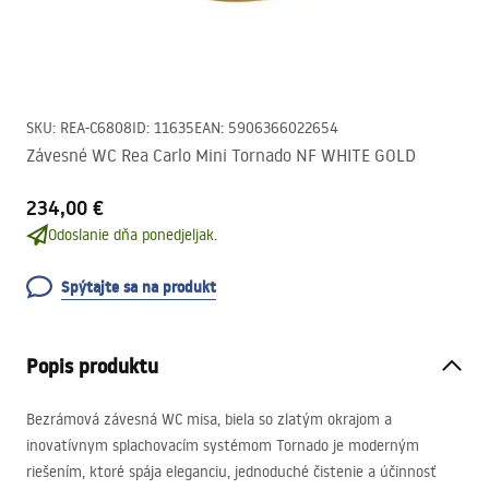
SKU
:
REA-C6808
ID
:
11635
EAN
:
5906366022654
Závesné WC Rea Carlo Mini Tornado NF WHITE GOLD
234,00 €
Odoslanie dňa ponedjeljak.
Spýtajte sa na produkt
Popis produktu
Bezrámová závesná WC misa, biela so zlatým okrajom a
inovatívnym splachovacím systémom Tornado je moderným
riešením, ktoré spája eleganciu, jednoduché čistenie a účinnosť