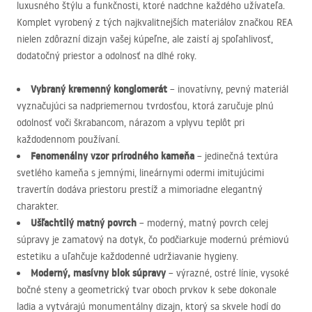
luxusného štýlu a funkčnosti, ktoré nadchne každého užívateľa.
Komplet vyrobený z tých najkvalitnejších materiálov značkou
REA
nielen zdôrazní dizajn vašej kúpeľne, ale zaistí aj spoľahlivosť,
dodatočný priestor a odolnosť na dlhé roky.
Vybraný kremenný konglomerát
– inovatívny, pevný materiál
vyznačujúci sa nadpriemernou tvrdosťou, ktorá zaručuje plnú
odolnosť voči škrabancom, nárazom a vplyvu teplôt pri
každodennom používaní.
Fenomenálny vzor prírodného kameňa
– jedinečná textúra
svetlého kameňa s jemnými, lineárnymi odermi imitujúcimi
travertín dodáva priestoru prestíž a mimoriadne elegantný
charakter.
Ušľachtilý matný povrch
– moderný, matný povrch celej
súpravy je zamatový na dotyk, čo podčiarkuje modernú prémiovú
estetiku a uľahčuje každodenné udržiavanie hygieny.
Moderný, masívny blok súpravy
– výrazné, ostré línie, vysoké
bočné steny a geometrický tvar oboch prvkov k sebe dokonale
ladia a vytvárajú monumentálny dizajn, ktorý sa skvele hodí do