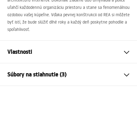
architektúru interiérov. Dokonale zladené duo umývadla a police
uľahčí každodennú organizáciu priestoru a stane sa fenomenálnou
ozdobou vašej kúpeľne. Vďaka pevnej konštrukcii od
REA
si môžete
byť istí, že bude slúžiť dlhé roky a každý deň poskytne pohodlie a
spoľahlivosť.
Vlastnosti
Spôsob montáže
Závesná
Súbory na stiahnutie (3)
Materiál
Kremenný kompozit
Farba
Imitácia kameňa, Sivá, Vzor
Návod na montáž
Prevedenie
Matný
Basin.pdf
Dĺžka
700
mm
Šírka
500
mm
Záručné podmienky
Výška
200
mm
Warranty_Terms_and_Conditions_Basins_-_5.pdf
Tvar
Obdĺžnikový