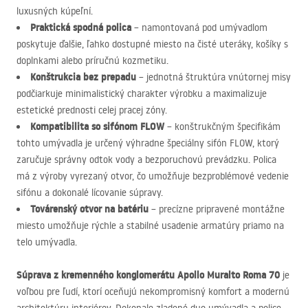
luxusných kúpeľní.
Praktická spodná polica
– namontovaná pod umývadlom
poskytuje ďalšie, ľahko dostupné miesto na čisté uteráky, košíky s
doplnkami alebo príručnú kozmetiku.
Konštrukcia bez prepadu
– jednotná štruktúra vnútornej misy
podčiarkuje minimalistický charakter výrobku a maximalizuje
estetické prednosti celej pracej zóny.
Kompatibilita so sifónom
FLOW
– konštrukčným špecifikám
tohto umývadla je určený výhradne špeciálny sifón
FLOW
, ktorý
zaručuje správny odtok vody a bezporuchovú prevádzku. Polica
má z výroby vyrezaný otvor, čo umožňuje bezproblémové vedenie
sifónu a dokonalé lícovanie súpravy.
Továrenský otvor na batériu
– precízne pripravené montážne
miesto umožňuje rýchle a stabilné usadenie armatúry priamo na
telo umývadla.
Súprava z kremenného konglomerátu Apollo Muralto Roma 70
je
voľbou pre ľudí, ktorí oceňujú nekompromisný komfort a modernú