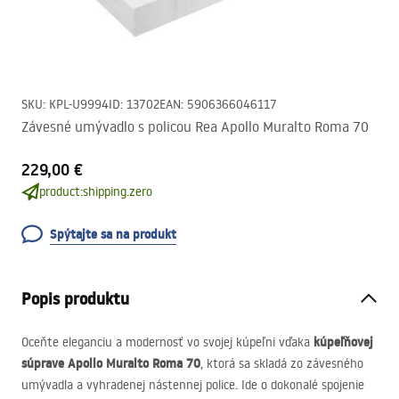
SKU
:
KPL-U9994
ID
:
13702
EAN
:
5906366046117
Závesné umývadlo s policou Rea Apollo Muralto Roma 70
229,00 €
product:shipping.zero
Spýtajte sa na produkt
Popis produktu
kúpeľňovej
Oceňte eleganciu a modernosť vo svojej kúpeľni vďaka
súprave Apollo Muralto Roma 70
, ktorá sa skladá zo závesného
umývadla a vyhradenej nástennej police. Ide o dokonalé spojenie