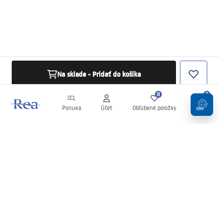
Na sklade - Pridať do košíka
0
0
Ponuka
Účet
Obľúbené položky
Košík
Newsletter
Buďte v obraze s novinkami a akciami!