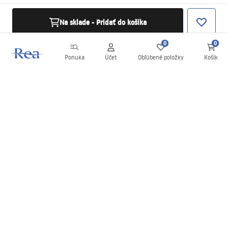
Na sklade - Pridať do košíka
0
0
Ponuka
Účet
Obľúbené položky
Košík
Newsletter
Buďte v obraze s novinkami a akciami!
Zaregistrujte sa
Zadaním a potvrdením svojich údajov súhlasíte s odberom
newslettera podľa podmienok uvedených v
Obchodných