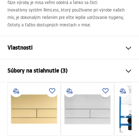
fáze výroby je misa veľmi odolná a ľahko sa čistí.
Inovatívny systém RimLess, ktorý používame pri výrobe našich
mís, je dokonalým riešením pre ešte lepšie udržovanie hygieny,
čistoty a ťažko dostupných miestach v mise.
Vlastnosti
Spôsob montáže
Závesná
Súbory na stiahnutie (3)
Splachovací systém
Rimless Tornado
Farba
Biela
Atest
Prevedenie
Lesklý
ATEST-higieniczny.pdf
Materiál
Sanitárna keramika
Dĺžka
490
mm
Installation instructions
Šírka
360
mm
instrukcja-montażu-misy-wc-video.mp4
Výška
325
mm