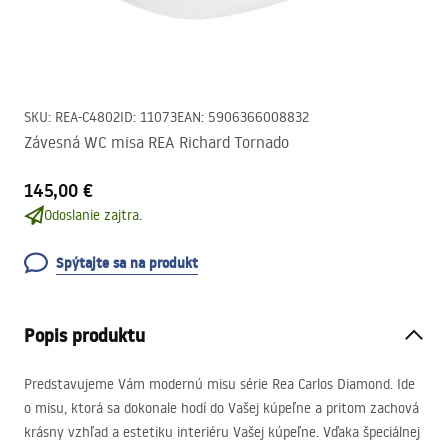
SKU
:
REA-C4802
ID
:
11073
EAN
:
5906366008832
Závesná WC misa REA Richard Tornado
145,00 €
Odoslanie zajtra.
Spýtajte sa na produkt
Popis produktu
Predstavujeme Vám modernú misu série Rea Carlos Diamond. Ide
o misu, ktorá sa dokonale hodí do Vašej kúpeľne a pritom zachová
krásny vzhľad a estetiku interiéru Vašej kúpeľne. Vďaka špeciálnej