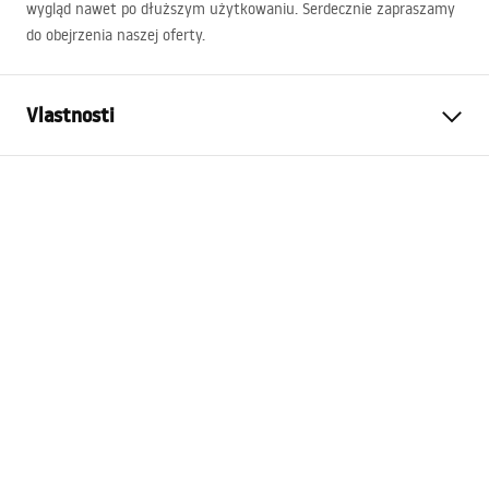
wygląd nawet po dłuższym użytkowaniu. Serdecznie zapraszamy
do obejrzenia naszej oferty.
Vlastnosti
Farba
Kartáčované zlato
Materiál
Plast, Kov
Šírka
100
mm
Výška
270
mm
Hĺbka
50
mm
Záruka
24 mesiacov