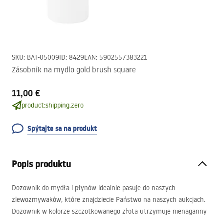
SKU
:
BAT-05009
ID
:
8429
EAN
:
5902557383221
Zásobník na mydlo gold brush square
11,00 €
product:shipping.zero
Spýtajte sa na produkt
Popis produktu
Dozownik do mydła i płynów idealnie pasuje do naszych
zlewozmywaków, które znajdziecie Państwo na naszych aukcjach.
Dozownik w kolorze szczotkowanego złota utrzymuje nienaganny