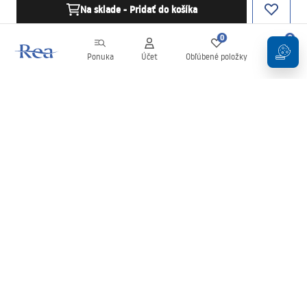
Na sklade - Pridať do košíka
0
0
Ponuka
Účet
Obľúbené položky
Košík
Newsletter
Buďte v obraze s novinkami a akciami!
Zaregistrujte sa
Zadaním a potvrdením svojich údajov súhlasíte s odberom
newslettera podľa podmienok uvedených v
Obchodných
podmienkach
.