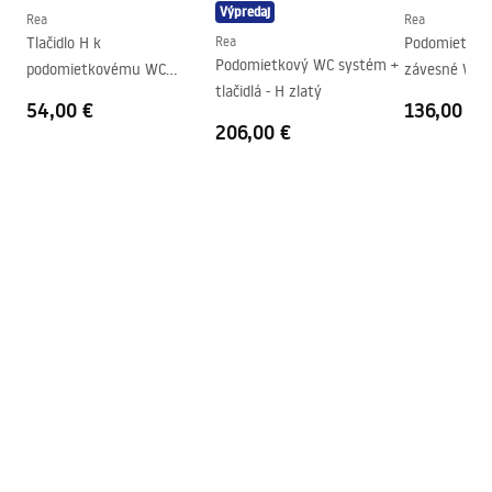
Výpredaj
Rozstup upevňovacích
180
mm
Rea
Rea
Návod na montáž
skrutiek
Tlačidlo H k
Rea
Podomietkov
WC.pdf
Podomietkový WC systém +
podomietkovému WC
Sedadlo v balení
Áno, vo farbe WC misy
tlačidlá - H zlatý
systému - zlaté
54,00 €
136,00 €
206,00 €