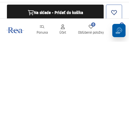
Na sklade - Pridať do košíka
0
0
Ponuka
Účet
Obľúbené položky
Košík
Newsletter
Buďte v obraze s novinkami a akciami!
Zaregistrujte sa
Zadaním a potvrdením svojich údajov súhlasíte s odberom
newslettera podľa podmienok uvedených v
Obchodných