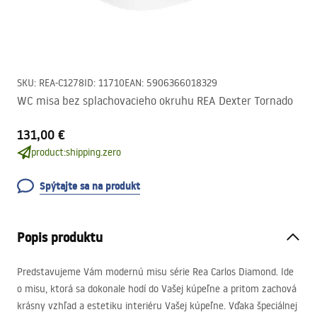
SKU
:
REA-C1278
ID
:
11710
EAN
:
5906366018329
WC misa bez splachovacieho okruhu REA Dexter Tornado
131,00 €
product:shipping.zero
Spýtajte sa na produkt
Popis produktu
Predstavujeme Vám modernú misu série Rea Carlos Diamond. Ide
o misu, ktorá sa dokonale hodí do Vašej kúpeľne a pritom zachová
krásny vzhľad a estetiku interiéru Vašej kúpeľne. Vďaka špeciálnej