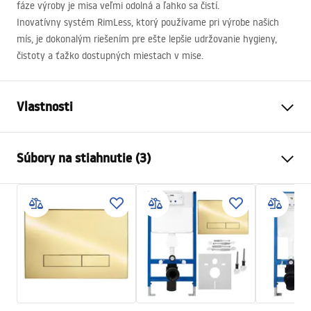
fáze výroby je misa veľmi odolná a ľahko sa čistí.
Inovatívny systém RimLess, ktorý používame pri výrobe našich
mís, je dokonalým riešením pre ešte lepšie udržovanie hygieny,
čistoty a ťažko dostupných miestach v mise.
Vlastnosti
Spôsob montáže
Závesná
Súbory na stiahnutie (3)
Splachovací systém
Rimless Tornado
Farba
Biela
Atest
Prevedenie
Lesklý
ATEST-higieniczny.pdf
Materiál
Sanitárna keramika
Dĺžka
515
mm
Installation instructions
Šírka
365
mm
instrukcja-montażu-misy-wc-video.mp4
Výška
350
mm