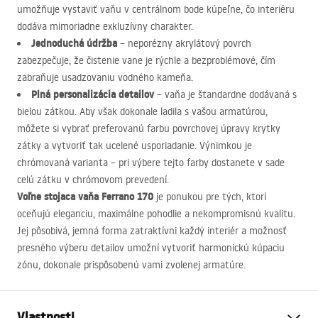
umožňuje vystaviť vaňu v centrálnom bode kúpeľne, čo interiéru
dodáva mimoriadne exkluzívny charakter.
Jednoduchá údržba
– neporézny akrylátový povrch
zabezpečuje, že čistenie vane je rýchle a bezproblémové, čím
zabraňuje usadzovaniu vodného kameňa.
Plná personalizácia detailov
– vaňa je štandardne dodávaná s
bielou zátkou. Aby však dokonale ladila s vašou armatúrou,
môžete si vybrať preferovanú farbu povrchovej úpravy krytky
zátky a vytvoriť tak ucelené usporiadanie. Výnimkou je
chrómovaná varianta – pri výbere tejto farby dostanete v sade
celú zátku v chrómovom prevedení.
Voľne stojaca vaňa Ferrano 170
je ponukou pre tých, ktorí
oceňujú eleganciu, maximálne pohodlie a nekompromisnú kvalitu.
Jej pôsobivá, jemná forma zatraktívni každý interiér a možnosť
presného výberu detailov umožní vytvoriť harmonickú kúpaciu
zónu, dokonale prispôsobenú vami zvolenej armatúre.
Vlastnosti