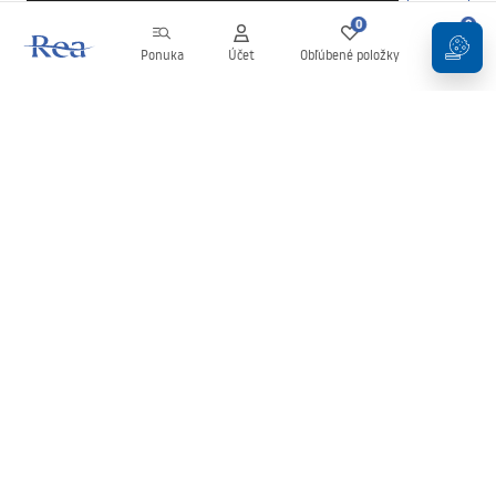
0
0
Ponuka
Účet
Obľúbené položky
Košík
Newsletter
Buďte v obraze s novinkami a akciami!
Zaregistrujte sa
Zadaním a potvrdením svojich údajov súhlasíte s odberom
newslettera podľa podmienok uvedených v
Obchodných
podmienkach
.