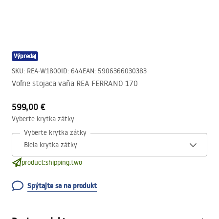
Výpredaj
SKU
:
REA-W1800
ID
:
644
EAN
:
5906366030383
Voľne stojaca vaňa REA FERRANO 170
599,00 €
Vyberte krytka zátky
Vyberte krytka zátky
product:shipping.two
Spýtajte sa na produkt