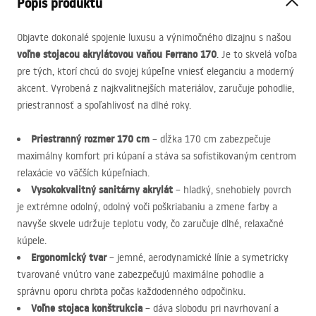
Popis produktu
Objavte dokonalé spojenie luxusu a výnimočného dizajnu s našou
voľne stojacou akrylátovou vaňou Ferrano 170
. Je to skvelá voľba
pre tých, ktorí chcú do svojej kúpeľne vniesť eleganciu a moderný
akcent. Vyrobená z najkvalitnejších materiálov, zaručuje pohodlie,
priestrannosť a spoľahlivosť na dlhé roky.
Priestranný rozmer 170 cm
– dĺžka 170 cm zabezpečuje
maximálny komfort pri kúpaní a stáva sa sofistikovaným centrom
relaxácie vo väčších kúpeľniach.
Vysokokvalitný sanitárny akrylát
– hladký, snehobiely povrch
je extrémne odolný, odolný voči poškriabaniu a zmene farby a
navyše skvele udržuje teplotu vody, čo zaručuje dlhé, relaxačné
kúpele.
Ergonomický tvar
– jemné, aerodynamické línie a symetricky
tvarované vnútro vane zabezpečujú maximálne pohodlie a
správnu oporu chrbta počas každodenného odpočinku.
Voľne stojaca konštrukcia
– dáva slobodu pri navrhovaní a