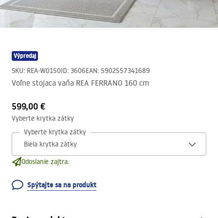
Výpredaj
SKU
:
REA-W0150
ID
:
3606
EAN
:
5902557341689
Voľne stojaca vaňa REA FERRANO 160 cm
599,00 €
Vyberte krytka zátky
Vyberte krytka zátky
Odoslanie zajtra.
Spýtajte sa na produkt