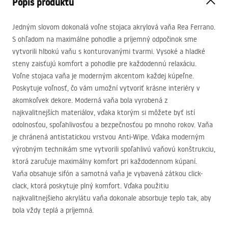
Popis produktu
Jedným slovom dokonalá voľne stojaca akrylová vaňa Rea Ferrano.
S ohľadom na maximálne pohodlie a príjemný odpočinok sme
vytvorili hlbokú vaňu s konturovanými tvarmi. Vysoké a hladké
steny zaisťujú komfort a pohodlie pre každodennú relaxáciu.
Voľne stojaca vaňa je moderným akcentom každej kúpeľne.
Poskytuje voľnosť, čo vám umožní vytvoriť krásne interiéry v
akomkoľvek dekore. Moderná vaňa bola vyrobená z
najkvalitnejších materiálov, vďaka ktorým si môžete byť istí
odolnosťou, spoľahlivosťou a bezpečnosťou po mnoho rokov. Vaňa
je chránená antistatickou vrstvou Anti-Wipe. Vďaka moderným
výrobným technikám sme vytvorili spoľahlivú vaňovú konštrukciu,
ktorá zaručuje maximálny komfort pri každodennom kúpaní.
Vaňa obsahuje sifón a samotná vaňa je vybavená zátkou click-
clack, ktorá poskytuje plný komfort. Vďaka použitiu
najkvalitnejšieho akrylátu vaňa dokonale absorbuje teplo tak, aby
bola vždy teplá a príjemná.