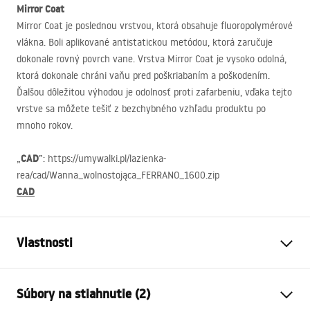
Mirror Coat
Mirror Coat je poslednou vrstvou, ktorá obsahuje fluoropolymérové
​​vlákna. Boli aplikované antistatickou metódou, ktorá zaručuje
dokonale rovný povrch vane. Vrstva Mirror Coat je vysoko odolná,
ktorá dokonale chráni vaňu pred poškriabaním a poškodením.
Ďalšou dôležitou výhodou je odolnosť proti zafarbeniu, vďaka tejto
vrstve sa môžete tešiť z bezchybného vzhľadu produktu po
mnoho rokov.
CAD
„
”: https://umywalki.pl/lazienka-
rea/cad/Wanna_wolnostojąca_FERRANO_1600.zip
CAD
Vlastnosti
Typ vane
voľne stojaci
Súbory na stiahnutie (2)
Farba
Biela