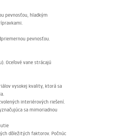
kou pevnosťou, hladkým
rípravkami.
adpriemernou pevnosťou.
). Oceľové vane strácajú
álov vysokej kvality, ktorá sa
a.
volených interiérových riešení.
vyznačujúca sa mimoriadnou
nutie
rých dôležitých faktorov. Počnúc