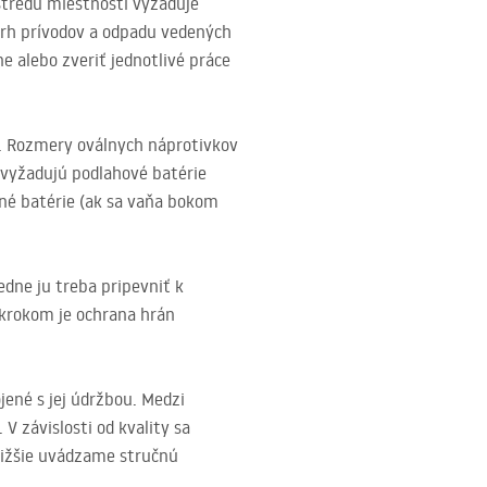
 stredu miestnosti vyžaduje
vrh prívodov a odpadu vedených
 alebo zveriť jednotlivé práce
m. Rozmery oválnych náprotivkov
 vyžadujú podlahové batérie
nné batérie (ak sa vaňa bokom
edne ju treba pripevniť k
 krokom je ochrana hrán
ené s jej údržbou. Medzi
V závislosti od kvality sa
Nižšie uvádzame stručnú