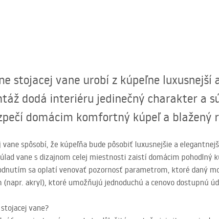
e stojacej vane urobí z kúpeľne luxusnejší 
táž dodá interiéru jedinečný charakter a s
ezpečí domácim komfortný kúpeľ a blažený r
 vane spôsobí, že kúpeľňa bude pôsobiť luxusnejšie a elegantnej
súlad vane s dizajnom celej miestnosti zaistí domácim pohodlný k
utím sa oplatí venovať pozornosť parametrom, ktoré daný mode
om (napr. akryl), ktoré umožňujú jednoduchú a cenovo dostupnú úd
 stojacej vane?