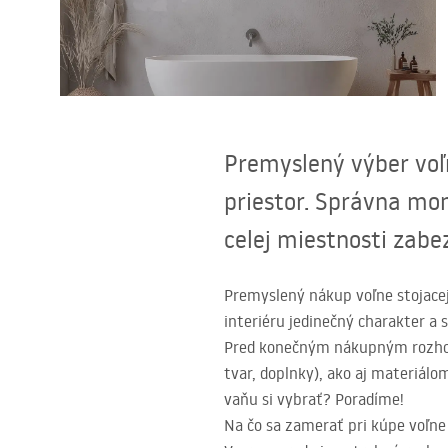
Sanitárna keramika
Umývadlá
Vaňa so zástenou
Premyslený výber voľn
priestor. Správna mon
Batérie
celej miestnosti zab
Sprchy
Premyslený nákup voľne stojacej
Kuchyňa
interiéru jedinečný charakter a 
Pred konečným nákupným rozhodn
Kúpeľňové doplnky a nábytok
tvar, doplnky), ako aj materiál
vaňu si vybrať? Poradíme!
Na čo sa zamerať pri kúpe voľne