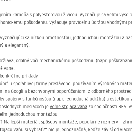
ojením kameňa s polyesterovou živicou. Vyznačuje sa veľmi vyso
chanickému poškodeniu. Vyžaduje pravidelnú údržbu vhodnými p
u, vyznačujúci sa nízkou hmotnosťou, jednoduchou montážou a n
ný a elegantný.
udržiava, odolný voči mechanickému poškodeniu (napr. poškrabaniu
é vane.
 konkrétne príklady
kúpiť u spoľahlivej firmy preslávenej používaním výrobných materi
mi na Googli a bezchybnými odporúčaniami z odborného prostredi
uky spojený s funkčnosťou (napr. jednoduchá údržba) a estetikou z
posledných mesiacoch je
voľne stojaca vaňa
zo spoločnosti
REA
, 
 veľmi jednoduchou montážou.
ť? Najlepší materiál, spôsoby montáže, populárne rozmery – zhr
ojacu vaňu si vybrať?“ nie je jednoznačná, keďže závisí od viace