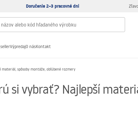
Doručenie 2–3 pracovné dni
Zľav
seller
Výpredaj
O nás
Kontakt
pší materiál, spôsoby montáže, obľúbené rozmery
rú si vybrať? Najlepší mater