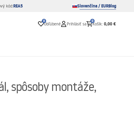
REA5
Slovenčina / EUR
Blog
ový kód:
0
0
0,00 €
Obľúbené
Prihlásiť sa
Košík
:
iál, spôsoby montáže,