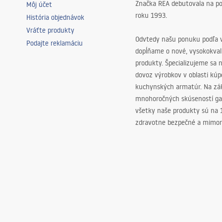
Značka REA debutovala na p
Môj účet
roku 1993.
História objednávok
Vráťte produkty
Odvtedy našu ponuku podľa v
Podajte reklamáciu
dopĺňame o nové, vysokokva
produkty. Špecializujeme sa 
dovoz výrobkov v oblasti kú
kuchynských armatúr. Na zá
mnohoročných skúseností ga
všetky naše produkty sú na
zdravotne bezpečné a mimor