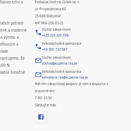
oľskom trhu v
Podlasiak Andrzej Cylwik sp. k.
ul. Przędzalniana 60
15-688 Białystok
ašich potrieb
NIP 966-216-01-21
Služby zákazníkom
litné a moderné
+421 233 329 788
na výrobu a
Veľkoobchodná spolupráca
peľňových a
+48 500 732 587
klade
Služby zákazníkom
rantujeme, že
obchod@kupelna-rea.sk
 100 %
Veľkoobchodná spolupráca
iadne funkčné.
kancelaria.rea@kupelna-rea.sk
Náš tím zákazníckej podpory je vám k dispozícii v
pracovné dni:
7:00–15:30
Sledujte nás