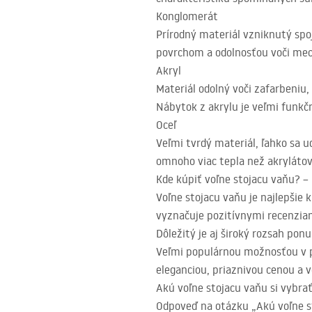
Konglomerát
Prírodný materiál vzniknutý sp
povrchom a odolnosťou voči me
Akryl
Materiál odolný voči zafarbeni
Nábytok z akrylu je veľmi funkč
Oceľ
Veľmi tvrdý materiál, ľahko sa 
omnoho viac tepla než akrylátov
Kde kúpiť voľne stojacu vaňu? –
Voľne stojacu vaňu je najlepšie 
vyznačuje pozitívnymi recenzia
Dôležitý je aj široký rozsah pon
Veľmi populárnou možnosťou v 
eleganciou, priaznivou cenou a
Akú voľne stojacu vaňu si vybra
Odpoveď na otázku „Akú voľne st