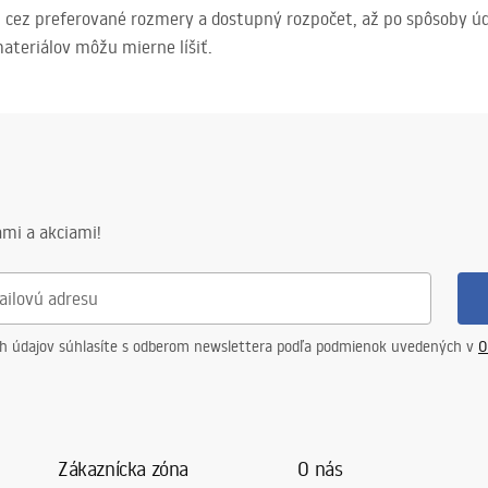
 cez preferované rozmery a dostupný rozpočet, až po spôsoby údrž
teriálov môžu mierne líšiť.
mi a akciami!
ch údajov súhlasíte s odberom newslettera podľa podmienok uvedených v
O
Zákaznícka zóna
O nás