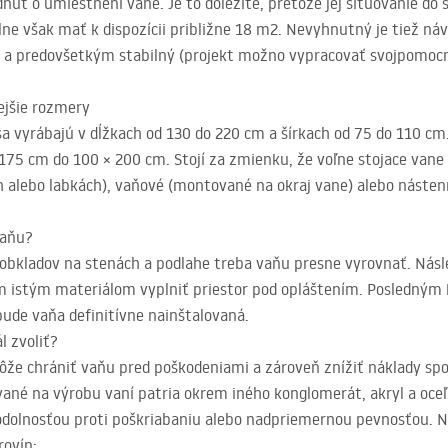
núť o umiestnení vane. Je to dôležité, pretože jej situovanie do
ne však mať k dispozícii približne 18 m2. Nevyhnutný je tiež ná
ý a predovšetkým stabilný (projekt možno vypracovať svojpomocne
ejšie rozmery
sa vyrábajú v dĺžkach od 130 do 220 cm a šírkach od 75 do 110 c
175 cm do 100 × 200 cm. Stojí za zmienku, že voľne stojace vane
ch alebo labkách), vaňové (montované na okraj vane) alebo náste
vaňu?
í obkladov na stenách a podlahe treba vaňu presne vyrovnať. Násl
m istým materiálom vyplniť priestor pod opláštením. Posledným
de vaňa definitívne nainštalovaná.
l zvoliť?
e chrániť vaňu pred poškodeniami a zároveň znížiť náklady spoj
ané na výrobu vaní patria okrem iného konglomerát, akryl a oceľ. 
dolnosťou proti poškriabaniu alebo nadpriemernou pevnosťou. 
rovín: