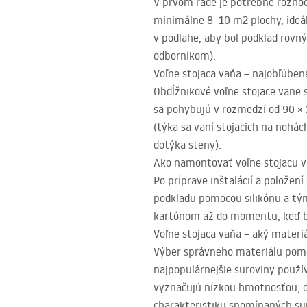
V prvom rade je potrebné rozhod
minimálne 8–10 m2 plochy, ideál
v podlahe, aby bol podklad rovn
odborníkom).
Voľne stojaca vaňa – najobľúben
Obdĺžnikové voľne stojace vane 
sa pohybujú v rozmedzí od 90 × 
(týka sa vaní stojacich na nohá
dotýka steny).
Ako namontovať voľne stojacu 
Po príprave inštalácií a položen
podkladu pomocou silikónu a tý
kartónom až do momentu, keď bu
Voľne stojaca vaňa – aký materiá
Výber správneho materiálu pomôž
najpopulárnejšie suroviny použív
vyznačujú nízkou hmotnosťou, o
charakteristiku spomínaných su