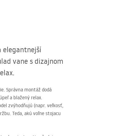
a elegantnejší
úlad vane s dizajnom
elax.
šie. Správna montáž dodá
úpeľ a blažený relax.
l zvýhodňujú (napr. veľkosť,
ržbu. Teda, akú voľne stojacu