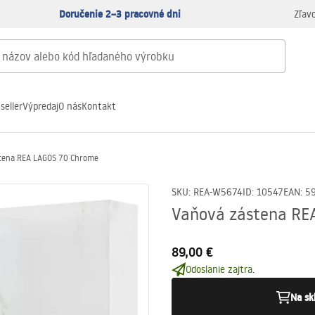
Doručenie 2–3 pracovné dni
Zľav
seller
Výpredaj
O nás
Kontakt
tena REA LAGOS 70 Chrome
SKU
:
REA-W5674
ID
:
10547
EAN
:
5
Vaňová zástena RE
89,00 €
Odoslanie zajtra.
Na sk