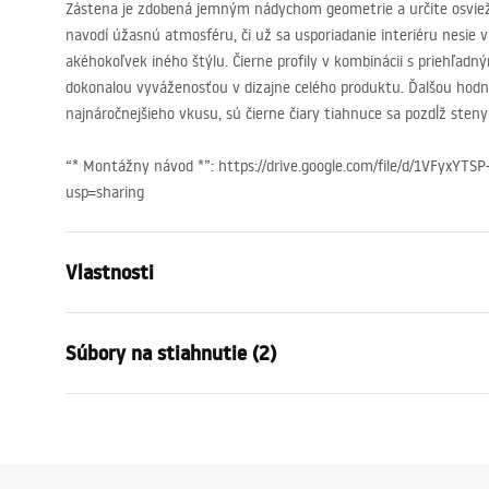
Zástena je zdobená jemným nádychom geometrie a určite osvieži
navodí úžasnú atmosféru, či už sa usporiadanie interiéru nesie 
akéhokoľvek iného štýlu. Čierne profily v kombinácii s priehľad
dokonalou vyváženosťou v dizajne celého produktu. Ďalšou hodno
najnáročnejšieho vkusu, sú čierne čiary tiahnuce sa pozdĺž sten
“* Montážny návod *”: https://drive.google.com/file/d/1VFyxYT
usp=sharing
Vlastnosti
Typ
Pevný
Súbory na stiahnutie (2)
Materiál
Hliník , Tvr
Farba
Chróm
Záru
Šírka
700
mm
Warra
Návod na montáž
Výška
1400
mm
-