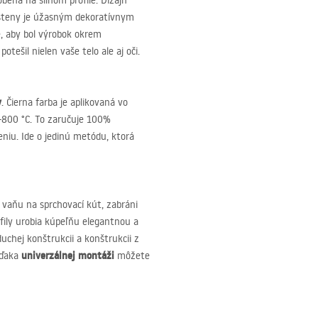
robená na silnom profile. Dizajn
ásteny je úžasným dekoratívnym
e, aby bol výrobok okrem
tešil nielen vaše telo ale aj oči.
v
. Čierna farba je aplikovaná vo
-800 °C. To zaručuje 100%
niu. Ide o jedinú metódu, ktorá
vaňu na sprchovací kút, zabráni
rofily urobia kúpeľňu elegantnou a
uchej konštrukcii a konštrukcii z
univerzálnej montáži
vďaka
môžete