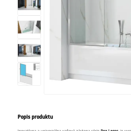
Sanitárna keramika
Umývadlá
Vaňa so zástenou
Batérie
Sprchy
Kuchyňa
Kúpeľňové doplnky a nábytok
Popis produktu