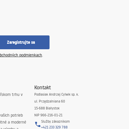
Zaregistrujte sa
bchodných podmienkach
.
Kontakt
oľskom trhu v
Podlasiak Andrzej Cylwik sp. k.
ul. Przędzalniana 60
15-688 Białystok
ašich potrieb
NIP 966-216-01-21
Služby zákazníkom
litné a moderné
+421 233 329 788