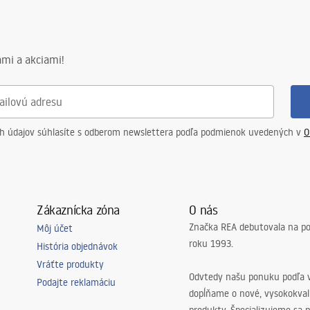
er_Doors__Enclosures__Pan
ath_Screens_-_24.pdf
mi a akciami!
ch údajov súhlasíte s odberom newslettera podľa podmienok uvedených v
O
Zákaznícka zóna
O nás
Značka REA debutovala na p
Môj účet
roku 1993.
História objednávok
Vráťte produkty
Odvtedy našu ponuku podľa v
Podajte reklamáciu
dopĺňame o nové, vysokokva