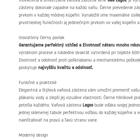
Rea Lagos
Inovatívna a univerzálna vaňová zástena série
, je vy
zásteny dokonale zapadne na každú vaňu. Čierne prevedenie z
prvkom v každej módnej kúpeľni. Vynaložili sme maximálne úsili
prvotriednej funkčnosti aj jedinečným prvkom vo vašej kúpeľni a po
Inovatívny čierny povlak
Garantujeme perfektný vzhľad a životnosť náteru mnoho roko
výrobnom procese a následne dvakrát vytvrdená pri teplote 600
životnosť a odolnosť proti poškriabaniu a mechanickému poškode
najvyššiu kvalitu a odolnosť.
poskytuje
Funkčné a praktické
Elegantná a štýlová vaňová zástena vám umožní premeniť vašu 
plákaniu vody a zlepší jej vizuálne vlastnosti. Čierne hliníkové p
Lagos
potešia každého. Vaňová zástena
bude vďaka svojej jednod
jednej sklenenej tabule perfektnou voľbou do každej kúpeľne a 
nainštalovať na pravú a ľavú stranu vane.
Moderný design