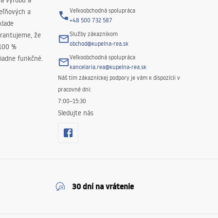
na výrobu a
Veľkoobchodná spolupráca
peľňových a
+48 500 732 587
klade
Služby zákazníkom
rantujeme, že
obchod@kupelna-rea.sk
 100 %
Veľkoobchodná spolupráca
iadne funkčné.
kancelaria.rea@kupelna-rea.sk
Náš tím zákazníckej podpory je vám k dispozícii v
pracovné dni:
7:00–15:30
Sledujte nás
30 dní na vrátenie