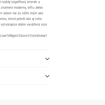
 každý kúpeľňový interiér a
v znamení moderny, loftu alebo
ným sklom nie sú ničím iným ako
tou, ktorá poteší oko aj toho
y vytvárajúce dobre vyvážený vzor.
SP-LIae70lBgxsY1Gsnn17UyVd/view?
dené sklo
čné podmienky
nty_Terms_and_Conditions_