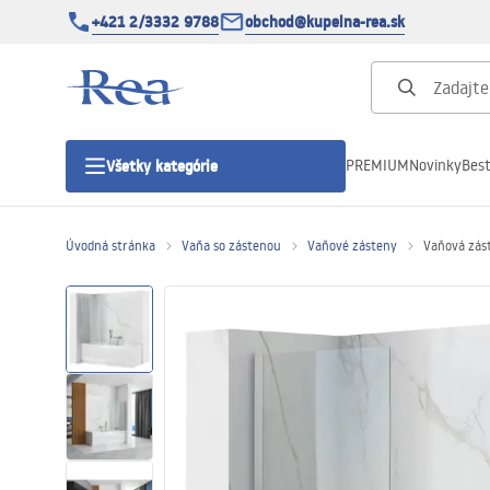
+421 2/3332 9788
obchod@kupelna-rea.sk
PREMIUM
Novinky
Best
Všetky kategórie
Úvodná stránka
Vaňa so zástenou
Vaňové zásteny
Vaňová zás
Sprchové kúty
Sprchové dvere
Sprchové vaničky
Sprchové žľaby