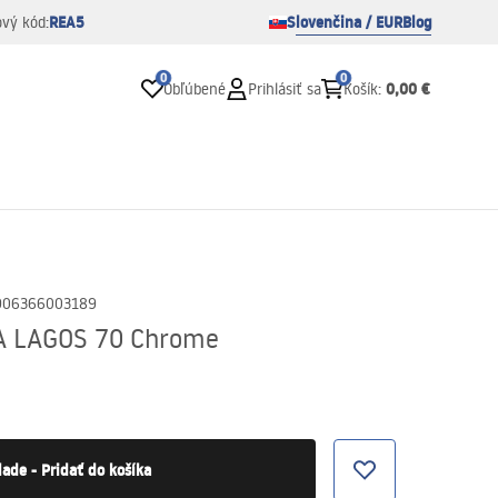
REA5
Slovenčina / EUR
Blog
ový kód:
0
0
0,00 €
Obľúbené
Prihlásiť sa
Košík
:
906366003189
A LAGOS 70 Chrome
lade - Pridať do košíka