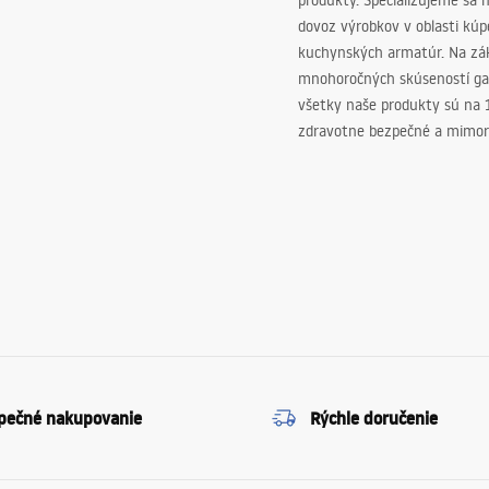
produkty. Špecializujeme sa 
dovoz výrobkov v oblasti kú
kuchynských armatúr. Na zá
mnohoročných skúseností ga
všetky naše produkty sú na
zdravotne bezpečné a mimor
pečné nakupovanie
Rýchle doručenie