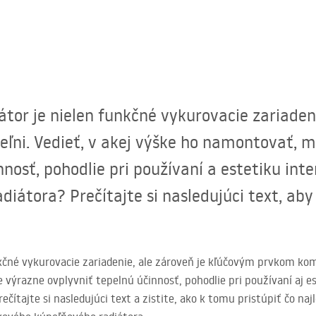
tor je nielen funkčné vykurovacie zariadeni
eľni. Vedieť, v akej výške ho namontovať, 
nnosť, pohodlie pri používaní a estetiku int
iátora? Prečítajte si nasledujúci text, aby 
kčné vykurovacie zariadenie, ale zároveň je kľúčovým prvkom komf
výrazne ovplyvniť tepelnú účinnosť, pohodlie pri používaní aj es
čítajte si nasledujúci text a zistite, ako k tomu pristúpiť čo najl