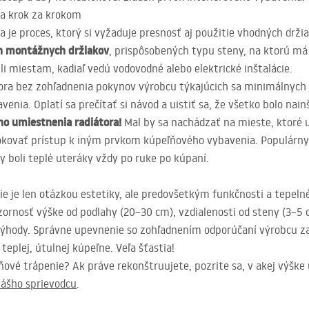
a krok za krokom
je proces, ktorý si vyžaduje presnosť aj použitie vhodných držiak
ch montážnych držiakov
, prispôsobených typu steny, na ktorú m
hli miestam, kadiaľ vedú vodovodné alebo elektrické inštalácie.
ra bez zohľadnenia pokynov výrobcu týkajúcich sa minimálnych v
enia. Oplatí sa prečítať si návod a uistiť sa, že všetko bolo nai
o umiestnenia radiátora!
Mal by sa nachádzať na mieste, ktoré 
okovať prístup k iným prvkom kúpeľňového vybavenia. Populárny
by boli teplé uteráky vždy po ruke po kúpaní.
e je len otázkou estetiky, ale predovšetkým funkčnosti a tepeln
ornosť výške od podlahy (20–30 cm), vzdialenosti od steny (3–5 c
o výhody. Správne upevnenie so zohľadnením odporúčaní výrobcu 
teplej, útulnej kúpeľne. Veľa šťastia!
ľňové trápenie? Ak práve rekonštruujete, pozrite sa, v akej výšk
nášho sprievodcu
.