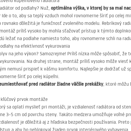
kového kúpeľňového radiátora
optimálna výška, v ktorej by sa mal na
radiátor od podlahy? Nuž,
? Ide o to, aby sa teplý vzduch mohol rovnomerne šíriť po celej mi
rovnako dôležitá je funkčnosť zvoleného modelu. Rebríkový radiát
o montáž príliš vysoko by mohla sťažovať prístup k týmto doplnk
dú ležať na podlahe namiesto toho, aby rovnomerne schli na radi
 podlahy na efektívnosť vykurovania
plyv na jeho výkon? Samozrejme! Príliš nízka môže spôsobiť, že
 vykurovania. Na druhej strane, montáž príliš vysoko môže viesť k
 tým nemusí prispieť k vášmu komfortu. Najlepšie je dodržať už
omerne šíriť po celej kúpeľni.
eumiestňovať pred radiátor žiadne väčšie prekážky
, ktoré môžu 
– kľúčový prvok montáže
ý sa oplatí myslieť pri montáži, je vzdialenosť radiátora od sten
ližne 3–5 cm od povrchu steny. Takáto medzera umožňuje voľné p
dialenosť je dôležitá aj z hľadiska bezpečnosti používania. Preto
dstup a aby ho neblokoval žiaden prvok interiérového vybavenia.