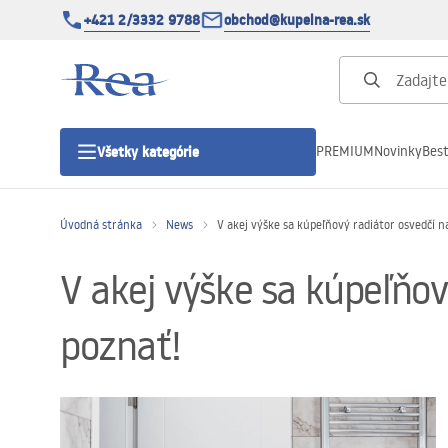
+421 2/3332 9788
obchod@kupelna-rea.sk
PREMIUM
Novinky
Best
Všetky kategórie
Úvodná stránka
News
V akej výške sa kúpeľňový radiátor osvedčí na
Sprchové kúty
V akej výške sa kúpeľňový
Sprchové dvere
poznať!
Sprchové vaničky
Sprchové žľaby