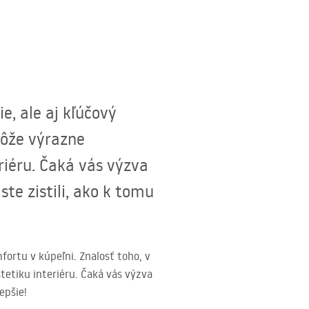
e, ale aj kľúčový
môže výrazne
eriéru. Čaká vás výzva
ste zistili, ako k tomu
ortu v kúpeľni. Znalosť toho, v
tetiku interiéru. Čaká vás výzva
epšie!