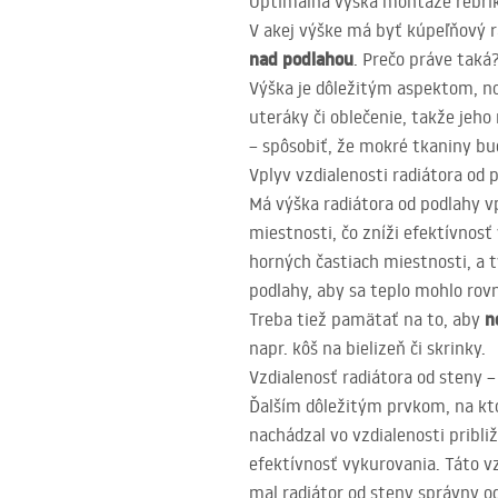
Optimálna výška montáže rebrí
V akej výške má byť kúpeľňový 
nad podlahou
. Prečo práve taká
Výška je dôležitým aspektom, no 
uteráky či oblečenie, takže jeh
– spôsobiť, že mokré tkaniny bu
Vplyv vzdialenosti radiátora od
Má výška radiátora od podlahy v
miestnosti, čo zníži efektívnosť
horných častiach miestnosti, a
podlahy, aby sa teplo mohlo rovn
n
Treba tiež pamätať na to, aby
napr. kôš na bielizeň či skrinky.
Vzdialenosť radiátora od steny 
Ďalším dôležitým prvkom, na ktor
nachádzal vo vzdialenosti prib
efektívnosť vykurovania. Táto vz
mal radiátor od steny správny o