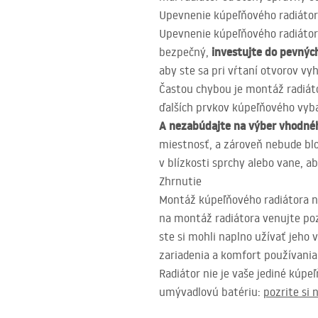
Upevnenie kúpeľňového radiátor
Upevnenie kúpeľňového radiátora 
investujte do pevný
bezpečný,
aby ste sa pri vŕtaní otvorov vy
Častou chybou je montáž radiáto
ďalších prvkov kúpeľňového vybav
A nezabúdajte na výber vhodnéh
miestnosť, a zároveň nebude bl
v blízkosti sprchy alebo vane, a
Zhrnutie
Montáž kúpeľňového radiátora ni
na montáž radiátora venujte poz
ste si mohli naplno užívať jeh
zariadenia a komfort používania 
Radiátor nie je vaše jediné kúpe
umývadlovú batériu:
pozrite si 