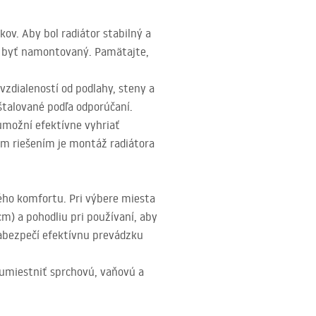
ov. Aby bol radiátor stabilný a
á byť namontovaný. Pamätajte,
zdialeností od podlahy, steny a
nštalované podľa odporúčaní.
umožní efektívne vyhriať
m riešením je montáž radiátora
ého komfortu. Pri výbere miesta
m) a pohodliu pri používaní, aby
zabezpečí efektívnu prevádzku
e umiestniť sprchovú, vaňovú a