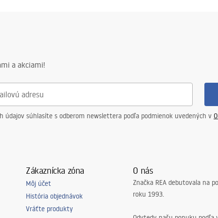
mi a akciami!
ch údajov súhlasíte s odberom newslettera podľa podmienok uvedených v
O
Zákaznícka zóna
O nás
Značka REA debutovala na p
Môj účet
roku 1993.
História objednávok
Vráťte produkty
Odvtedy našu ponuku podľa v