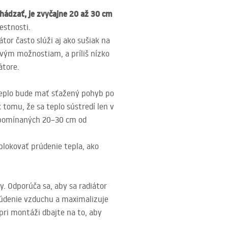
chádzať, je zvyčajne 20 až 30 cm
estnosti.
or často slúži aj ako sušiak na
ovým možnostiam, a príliš nízko
átore.
 teplo bude mať sťažený pohyb po
 tomu, že sa teplo sústredí len v
 spomínaných 20–30 cm od
blokovať prúdenie tepla, ako
y. Odporúča sa, aby sa radiátor
rúdenie vzduchu a maximalizuje
 pri montáži dbajte na to, aby