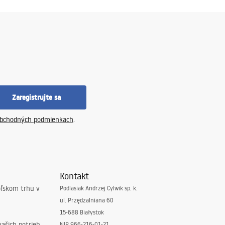
Zaregistrujte sa
bchodných podmienkach
.
Kontakt
oľskom trhu v
Podlasiak Andrzej Cylwik sp. k.
ul. Przędzalniana 60
15-688 Białystok
ašich potrieb
NIP 966-216-01-21