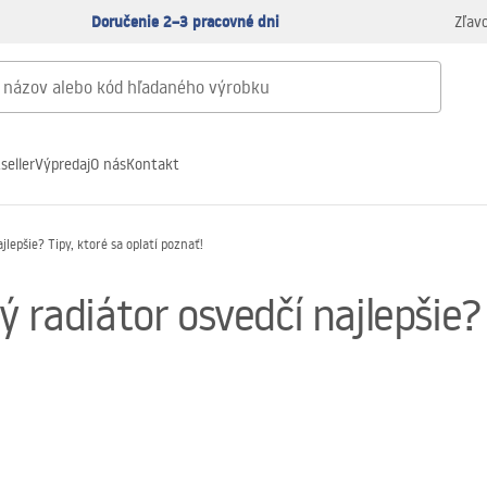
Doručenie 2–3 pracovné dni
Zľav
seller
Výpredaj
O nás
Kontakt
jlepšie? Tipy, ktoré sa oplatí poznať!
 radiátor osvedčí najlepšie? 