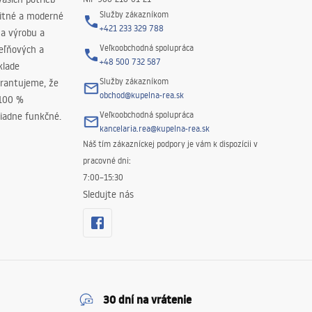
Služby zákazníkom
litné a moderné
+421 233 329 788
na výrobu a
Veľkoobchodná spolupráca
peľňových a
+48 500 732 587
klade
Služby zákazníkom
rantujeme, že
obchod@kupelna-rea.sk
 100 %
Veľkoobchodná spolupráca
iadne funkčné.
kancelaria.rea@kupelna-rea.sk
Náš tím zákazníckej podpory je vám k dispozícii v
pracovné dni:
7:00–15:30
Sledujte nás
30 dní na vrátenie