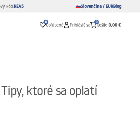
REA5
Slovenčina / EUR
Blog
ový kód:
0
0
0,00 €
Obľúbené
Prihlásiť sa
Košík
:
Tipy, ktoré sa oplatí