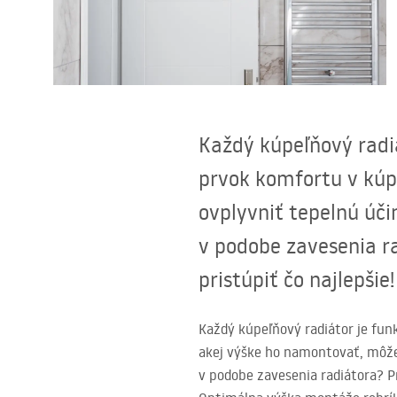
Sanitárna keramika
Umývadlá
Vaňa so zástenou
Každý kúpeľňový radiá
prvok komfortu v kúp
Batérie
ovplyvniť tepelnú úči
Sprchy
v podobe zavesenia rad
pristúpiť čo najlepšie!
Kuchyňa
Kúpeľňové doplnky a nábytok
Každý kúpeľňový radiátor je fun
akej výške ho namontovať, môže 
v podobe zavesenia radiátora? Pre