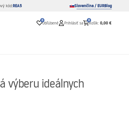
REA5
Slovenčina / EUR
Blog
ový kód:
0
0
0,00 €
Obľúbené
Prihlásiť sa
Košík
:
iá výberu ideálnych