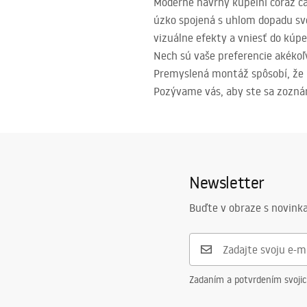
Moderné návrhy kúpeľní čoraz čas
úzko spojená s uhlom dopadu sv
vizuálne efekty a vniesť do kúpe
Nech sú vaše preferencie akékoľ
Premyslená montáž spôsobí, že 
Pozývame vás, aby ste sa zozn
Newsletter
Buďte v obraze s novinka
Zadaním a potvrdením svoji