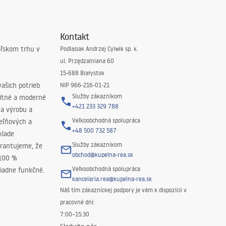
Kontakt
oľskom trhu v
Podlasiak Andrzej Cylwik sp. k.
ul. Przędzalniana 60
15-688 Białystok
ašich potrieb
NIP 966-216-01-21
Služby zákazníkom
litné a moderné
+421 233 329 788
na výrobu a
Veľkoobchodná spolupráca
peľňových a
+48 500 732 587
klade
Služby zákazníkom
rantujeme, že
obchod@kupelna-rea.sk
 100 %
Veľkoobchodná spolupráca
iadne funkčné.
kancelaria.rea@kupelna-rea.sk
Náš tím zákazníckej podpory je vám k dispozícii v
pracovné dni:
7:00–15:30