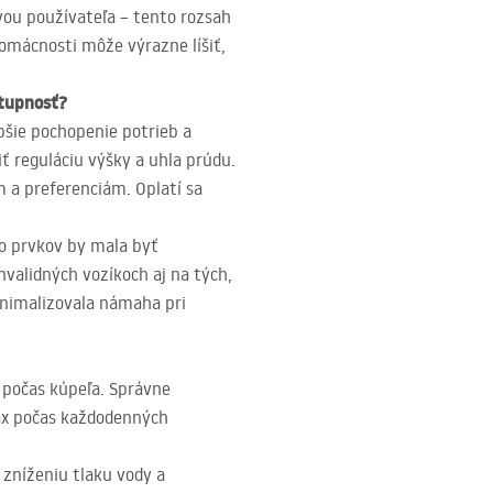
vou používateľa – tento rozsah
omácnosti môže výrazne líšiť,
stupnosť?
lbšie pochopenie potrieb a
ť reguláciu výšky a uhla prúdu.
 a preferenciám. Oplatí sa
to prvkov by mala byť
validných vozíkoch aj na tých,
minimalizovala námaha pri
 počas kúpeľa. Správne
ax počas každodenných
 zníženiu tlaku vody a