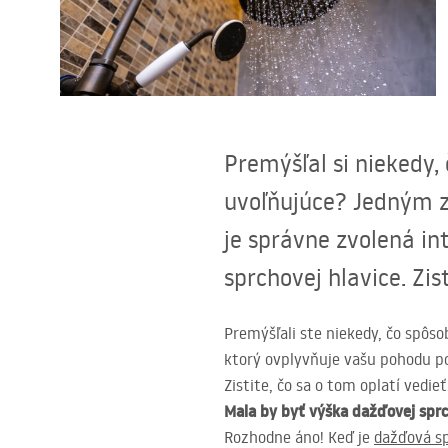
Sanitárna keramika
Umývadlá
Vaňa so zástenou
Premýšľal si niekedy,
uvoľňujúce? Jedným z 
Batérie
je správne zvolená in
Sprchy
sprchovej hlavice. Zist
Kuchyňa
Premýšľali ste niekedy, čo spôso
ktorý ovplyvňuje vašu pohodu po
Kúpeľňové doplnky a nábytok
Zistite, čo sa o tom oplatí vedieť
Mala by byť výška dažďovej sprc
Rozhodne áno! Keď je
dažďová s