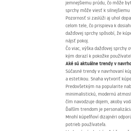
jemnejšiemu prúdu, čo môže byť 
sprchy môže viesť k silnejšiemu
Pozornosť si zaslúži aj uhol do
celom tele, čo prispieva k dos
dažďovej sprchy spôsobí, že kú
nájsť pokoj.
Čo viac, výška dažďovej sprchy o
kým dorazí k pokožke používateľ
Aké sú aktuálne trendy v navrh
Súčasné trendy v navrhovaní kú
a estetikou. Snaha vytvoriť kúpe
Predovšetkým na popularite nabe
minimalistickú, modernú atmosfé
čím navodzuje dojem, akoby voda
Ďalším trendom je personalizác
Mnohí kúpeľňoví dizajnéri odpor
potrieb používateľa.