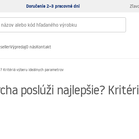
Doručenie 2–3 pracovné dni
Zľav
seller
Výpredaj
O nás
Kontakt
ie? Kritériá výberu ideálnych parametrov
cha poslúži najlepšie? Kritér