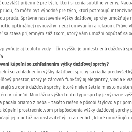
obzvlášť príjemné pre tých, ktorí si cenia subtílne vnemy. Naop
 prúdu, čo môže byť výhodné pre tých, ktorí potrebujú intenzívn
padu prúdu. Správne nastavenie výšky dažďovej sprchy umožňuje 
iahnutiu optimálnej rovnováhy medzi umývaním a relaxom. Práve 
peľ sa stáva príjemným zážitkom, ktorý vám umožní odpútať sa 
vplyvňuje aj teplotu vody – čím vyššie je umiestnená dažďová spr
a.
ovaní kúpeľní so zohľadnením výšky dažďovej sprchy?
peľní so zohľadnením výšky dažďovej sprchy sa riadia predovše
ľňový priestor, ktorý je zároveň funkčný aj elegantný, viedla k 
rajú stropné dažďové sprchy, ktoré nielen šetria miesto na sten
ru v kúpeľni. Montážna výška tohto typu sprchy je výrazne vyšš
 padala priamo z neba – takéto riešenie pôsobí štýlovo a pripo
ia kúpeľní prostredníctvom prispôsobenia výšky dažďovej sprchy
účajú jej montáž na nastaviteľných ramenách, ktoré umožňujú me