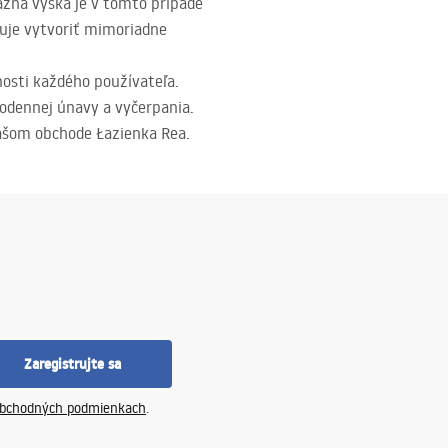
žna výška je v tomto prípade
uje vytvoriť mimoriadne
nosti každého používateľa.
odennej únavy a vyčerpania.
ašom obchode Łazienka Rea.
Zaregistrujte sa
bchodných podmienkach
.