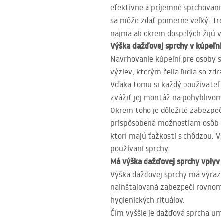
efektívne a príjemné sprchovani
sa môže zdať pomerne veľký. Tre
najmä ak okrem dospelých žijú v
Výška dažďovej sprchy v kúpeľn
Navrhovanie kúpeľní pre osoby so
výziev, ktorým čelia ľudia so z
Vďaka tomu si každý používateľ
zvážiť jej montáž na pohyblivo
Okrem toho je dôležité zabezpeč
prispôsobená možnostiam osôb s
ktorí majú ťažkosti s chôdzou. V
používaní sprchy.
Má výška dažďovej sprchy vplyv 
Výška dažďovej sprchy má výrazn
nainštalovaná zabezpečí rovnom
hygienických rituálov.
Čím vyššie je dažďová sprcha um