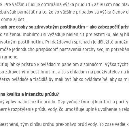
e. Pre väčšinu ľudí je optimálna výška prúdu 15 až 30 cm nad hla
ba však pamätať na to, že vo väčšine prípadov sa výška členov d
 dome aj deti.
iach pre osoby so zdravotným postihnutím – ako zabezpečiť prí
 zníženou mobilitou si vyžaduje nielen cit pre estetiku, ale aj h
dravotným postihnutím. Pri dažďových sprchách je dôležité umožni
 môže jednoducho prispôsobiť nastavenia sprchy svojim potrebám
m ramene.
iť aj ľahký prístup k ovládacím panelom a spínačom. Výška tých
o zdravotným postihnutím, a to s ohľadom na používateľov na in
šetky ovládače a tlačidlá by mali byť ľahko ovládateľné, aby sa 
na kvalitu a intenzitu prúdu?
ý vplyv na intenzitu prúdu. Ovplyvňuje tým aj komfort a pocity
erné rozptýlenie prúdu vody, čo umožňuje úplné uvoľnenie a rel
iestnená, tým dlhšiu dráhu prekonáva prúd vody. To zase vedie k