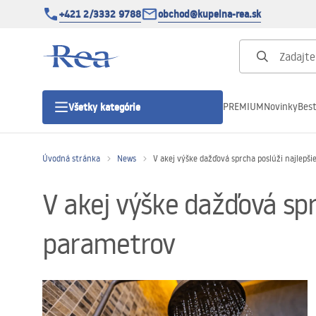
+421 2/3332 9788
obchod@kupelna-rea.sk
PREMIUM
Novinky
Best
Všetky kategórie
Úvodná stránka
News
V akej výške dažďová sprcha poslúži najlepš
Sprchové kúty
V akej výške dažďová spr
Sprchové dvere
parametrov
Sprchové vaničky
Sprchové žľaby