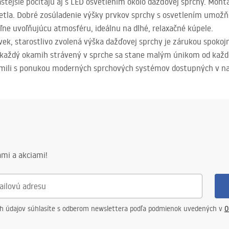
tejšie počítajú aj s
LED
osvetlením okolo dažďovej sprchy. Montá
etla. Dobré zosúladenie výšky prvkov sprchy s osvetlením umožň
ľne uvoľňujúcu atmosféru, ideálnu na dlhé, relaxačné kúpele.
vek, starostlivo zvolená výška dažďovej sprchy je zárukou spokoj
každý okamih strávený v sprche sa stane malým únikom od každ
ámili s ponukou moderných sprchových systémov dostupných v n
mi a akciami!
ch údajov súhlasíte s odberom newslettera podľa podmienok uvedených v
O