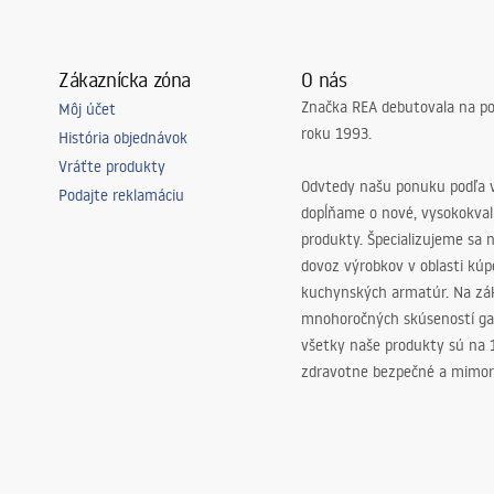
Zákaznícka zóna
O nás
Značka REA debutovala na p
Môj účet
roku 1993.
História objednávok
Vráťte produkty
Odvtedy našu ponuku podľa v
Podajte reklamáciu
dopĺňame o nové, vysokokva
produkty. Špecializujeme sa 
dovoz výrobkov v oblasti kú
kuchynských armatúr. Na zá
mnohoročných skúseností ga
všetky naše produkty sú na
zdravotne bezpečné a mimor