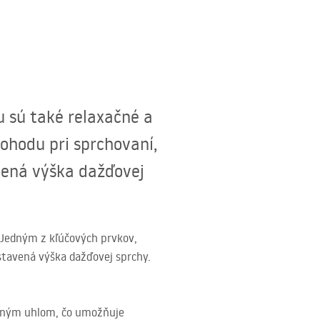
u sú také relaxačné a
ohodu pri sprchovaní,
vená výška dažďovej
? Jedným z kľúčových prvkov,
stavená výška dažďovej sprchy.
odným uhlom, čo umožňuje