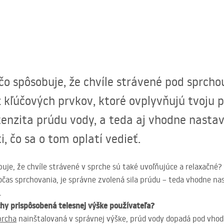
 čo spôsobuje, že chvíle strávené pod sprcho
kľúčových prvkov, ktoré ovplyvňujú tvoju p
tenzita prúdu vody, a teda aj vhodne nasta
i, čo sa o tom oplatí vedieť.
buje, že chvíle strávené v sprche sú také uvoľňujúce a relaxačné
čas sprchovania, je správne zvolená sila prúdu – teda vhodne na
.
hy prispôsobená telesnej výške používateľa?
prcha
nainštalovaná v správnej výške, prúd vody dopadá pod vh