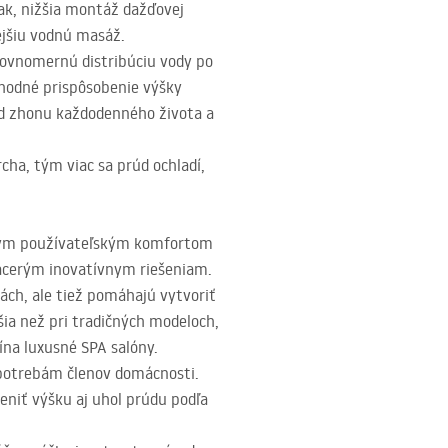
ak, nižšia montáž dažďovej
ejšiu vodnú masáž.
rovnomernú distribúciu vody po
vhodné prispôsobenie výšky
od zhonu každodenného života a
cha, tým viac sa prúd ochladí,
tkým používateľským komfortom
viacerým inovatívnym riešeniam.
ách, ale tiež pomáhajú vytvoriť
ia než pri tradičných modeloch,
mína luxusné
SPA
salóny.
 potrebám členov domácnosti.
niť výšku aj uhol prúdu podľa