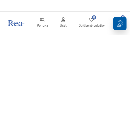
0
0
Ponuka
Účet
Obľúbené položky
Košík
Newsletter
Buďte v obraze s novinkami a akciami!
Zaregistrujte sa
Zadaním a potvrdením svojich údajov súhlasíte s odberom
newslettera podľa podmienok uvedených v
Obchodných
podmienkach
.