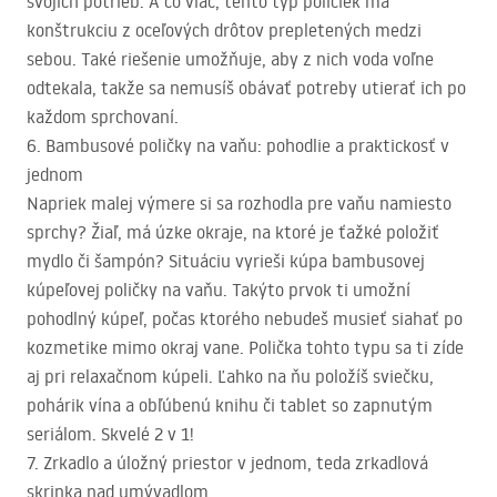
svojich potrieb. A čo viac, tento typ poličiek má
konštrukciu z oceľových drôtov prepletených medzi
sebou. Také riešenie umožňuje, aby z nich voda voľne
odtekala, takže sa nemusíš obávať potreby utierať ich po
každom sprchovaní.
6. Bambusové poličky na vaňu: pohodlie a praktickosť v
jednom
Napriek malej výmere si sa rozhodla pre vaňu namiesto
sprchy? Žiaľ, má úzke okraje, na ktoré je ťažké položiť
mydlo či šampón? Situáciu vyrieši kúpa bambusovej
kúpeľovej poličky na vaňu. Takýto prvok ti umožní
pohodlný kúpeľ, počas ktorého nebudeš musieť siahať po
kozmetike mimo okraj vane. Polička tohto typu sa ti zíde
aj pri relaxačnom kúpeli. Ľahko na ňu položíš sviečku,
pohárik vína a obľúbenú knihu či tablet so zapnutým
seriálom. Skvelé 2 v 1!
7. Zrkadlo a úložný priestor v jednom, teda zrkadlová
skrinka nad umývadlom