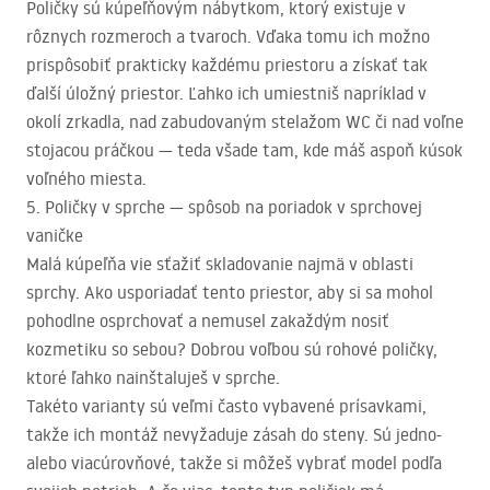
Poličky sú kúpeľňovým nábytkom, ktorý existuje v
rôznych rozmeroch a tvaroch. Vďaka tomu ich možno
prispôsobiť prakticky každému priestoru a získať tak
ďalší úložný priestor. Ľahko ich umiestniš napríklad v
okolí zrkadla, nad zabudovaným stelažom WC či nad voľne
stojacou práčkou — teda všade tam, kde máš aspoň kúsok
voľného miesta.
5. Poličky v sprche — spôsob na poriadok v sprchovej
vaničke
Malá kúpeľňa vie sťažiť skladovanie najmä v oblasti
sprchy. Ako usporiadať tento priestor, aby si sa mohol
pohodlne osprchovať a nemusel zakaždým nosiť
kozmetiku so sebou? Dobrou voľbou sú rohové poličky,
ktoré ľahko nainštaluješ v sprche.
Takéto varianty sú veľmi často vybavené prísavkami,
takže ich montáž nevyžaduje zásah do steny. Sú jedno-
alebo viacúrovňové, takže si môžeš vybrať model podľa