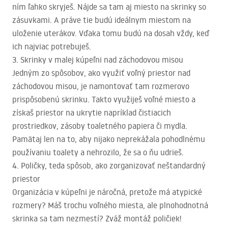
ním ľahko skryješ. Nájde sa tam aj miesto na skrinky so
zásuvkami. A práve tie budú ideálnym miestom na
uloženie uterákov. Vďaka tomu budú na dosah vždy, keď
ich najviac potrebuješ.
3. Skrinky v malej kúpeľni nad záchodovou misou
Jedným zo spôsobov, ako využiť voľný priestor nad
záchodovou misou, je namontovať tam rozmerovo
prispôsobenú skrinku. Takto využiješ voľné miesto a
získaš priestor na ukrytie napríklad čistiacich
prostriedkov, zásoby toaletného papiera či mydla.
Pamätaj len na to, aby nijako neprekážala pohodlnému
používaniu toalety a nehrozilo, že sa o ňu udrieš.
4. Poličky, teda spôsob, ako zorganizovať neštandardný
priestor
Organizácia v kúpeľni je náročná, pretože má atypické
rozmery? Máš trochu voľného miesta, ale plnohodnotná
skrinka sa tam nezmestí? Zváž montáž poličiek!