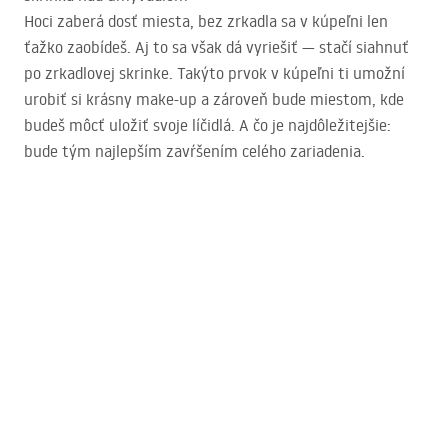
Hoci zaberá dosť miesta, bez zrkadla sa v kúpeľni len
ťažko zaobídeš. Aj to sa však dá vyriešiť — stačí siahnuť
po zrkadlovej skrinke. Takýto prvok v kúpeľni ti umožní
urobiť si krásny make-up a zároveň bude miestom, kde
budeš môcť uložiť svoje líčidlá. A čo je najdôležitejšie:
bude tým najlepším zavŕšením celého zariadenia.