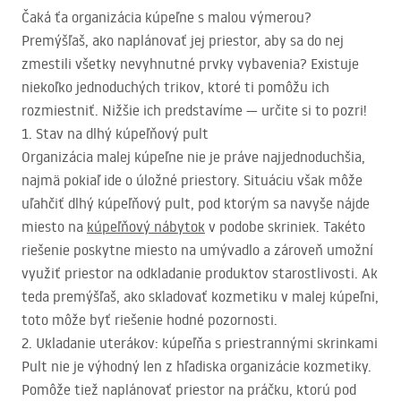
Čaká ťa organizácia kúpeľne s malou výmerou?
Premýšľaš, ako naplánovať jej priestor, aby sa do nej
zmestili všetky nevyhnutné prvky vybavenia? Existuje
niekoľko jednoduchých trikov, ktoré ti pomôžu ich
rozmiestniť. Nižšie ich predstavíme — určite si to pozri!
1. Stav na dlhý kúpeľňový pult
Organizácia malej kúpeľne nie je práve najjednoduchšia,
najmä pokiaľ ide o úložné priestory. Situáciu však môže
uľahčiť dlhý kúpeľňový pult, pod ktorým sa navyše nájde
miesto na
kúpeľňový nábytok
v podobe skriniek. Takéto
riešenie poskytne miesto na umývadlo a zároveň umožní
využiť priestor na odkladanie produktov starostlivosti. Ak
teda premýšľaš, ako skladovať kozmetiku v malej kúpeľni,
toto môže byť riešenie hodné pozornosti.
2. Ukladanie uterákov: kúpeľňa s priestrannými skrinkami
Pult nie je výhodný len z hľadiska organizácie kozmetiky.
Pomôže tiež naplánovať priestor na práčku, ktorú pod