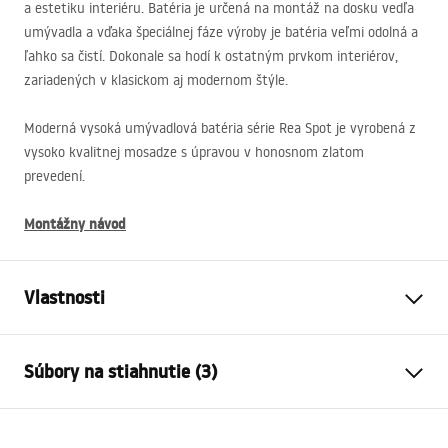
a estetiku interiéru. Batéria je určená na montáž na dosku vedľa
umývadla a vďaka špeciálnej fáze výroby je batéria veľmi odolná a
ľahko sa čistí. Dokonale sa hodí k ostatným prvkom interiérov,
zariadených v klasickom aj modernom štýle.
Moderná vysoká umývadlová batéria série Rea Spot je vyrobená z
vysoko kvalitnej mosadze s úpravou v honosnom zlatom
prevedení.
Montážny návod
Vlastnosti
Typ batérie
povodiehttps://lazienka-
Súbory na stiahnutie (3)
rea.com.pl/#hu
Spôsob montáže
Stojanková
Záručné podmienky
Farba
Zlatá