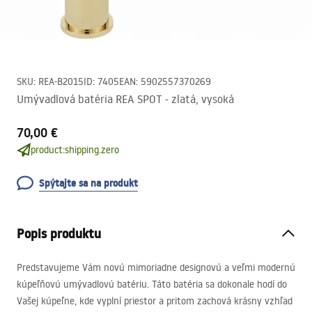
SKU
:
REA-B2015
ID
:
7405
EAN
:
5902557370269
Umývadlová batéria REA SPOT - zlatá, vysoká
70,00 €
product:shipping.zero
Spýtajte sa na produkt
Popis produktu
Predstavujeme Vám novú mimoriadne designovú a veľmi modernú
kúpeľňovú umývadlovú batériu. Táto batéria sa dokonale hodí do
Vašej kúpeľne, kde vyplní priestor a pritom zachová krásny vzhľad