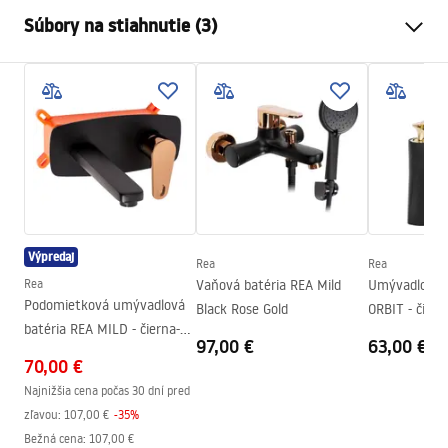
Typ batérie
povodiehttps://lazienka-
Súbory na stiahnutie (3)
rea.com.pl/#hu
Spôsob montáže
Stojanková
Záručné podmienky
Farba
Kartáčované zlato
Warranty_Terms_and_Conditions_Faucets_-_5.pdf
Typ výtoku
Pevná
Materiál
Mosadz
Návod na montáž
Rozsah výtoku
140
mm
faucet.pdf
Výška
255
mm
Technológia povrchovej
PVD, PVD / Electroplating
Výpredaj
Rea
Rea
Bezpečnostné informácie
úpravy
Rea
Vaňová batéria REA Mild
Umývadlová b
Safety_Information_Faucets.pdf
Podomietková umývadlová
Priemer pripojenia
3/8 palca
Black Rose Gold
ORBIT - čiern
batéria REA MILD - čierna-
Záruka
5 rokov
97,00 €
63,00 €
ružové zlato + BOX
70,00 €
Najnižšia cena počas 30 dní pred
zľavou:
107,00 €
-
35
%
Bežná cena
:
107,00 €