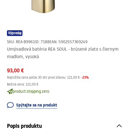
Výpredaj
SKU
:
REA-B9961
ID
:
7188
EAN
:
5902557369249
Umývadlová batéria REA SOUL - brúsené zlato s čiernym
madlom, vysoká
93,00 €
-
23
%
Najnižšia cena počas 30 dní pred zľavou:
121,00 €
Bežná cena
:
121,00 €
product:shipping.zero
Spýtajte sa na produkt
Popis produktu