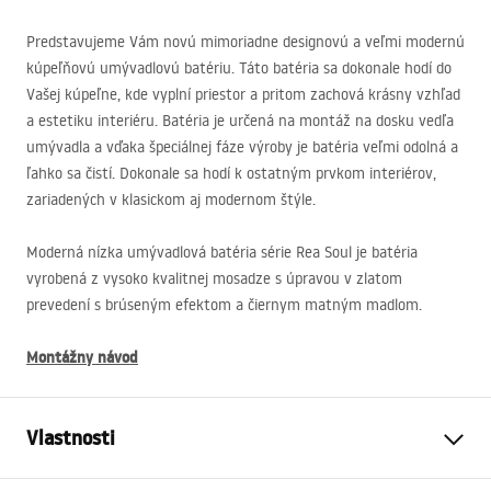
Predstavujeme Vám novú mimoriadne designovú a veľmi modernú
kúpeľňovú umývadlovú batériu. Táto batéria sa dokonale hodí do
Vašej kúpeľne, kde vyplní priestor a pritom zachová krásny vzhľad
a estetiku interiéru. Batéria je určená na montáž na dosku vedľa
umývadla a vďaka špeciálnej fáze výroby je batéria veľmi odolná a
ľahko sa čistí. Dokonale sa hodí k ostatným prvkom interiérov,
zariadených v klasickom aj modernom štýle.
Moderná nízka umývadlová batéria série Rea Soul je batéria
vyrobená z vysoko kvalitnej mosadze s úpravou v zlatom
prevedení s brúseným efektom a čiernym matným madlom.
Montážny návod
Vlastnosti