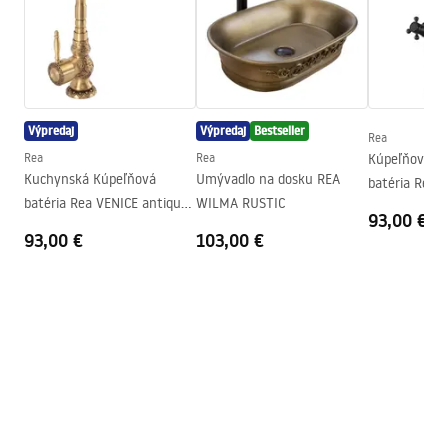
Materiál
Mosadz
Návod na montáž
Rozsah výtoku
105
mm
faucet.pdf
Výška
165
mm
Technológia povrchovej
Electroplating
Výpredaj
Výpredaj
Bestseller
Rea
Bezpečnostné informácie
úpravy
Rea
Rea
Kúpeľňová K
Safety_Information_Faucets.pdf
Kuchynská Kúpeľňová
Umývadlo na dosku REA
Priemer pripojenia
3/8 palca
batéria Rea R
batéria Rea VENICE antique
WILMA RUSTIC
Black
93,00 €
bronze
93,00 €
103,00 €