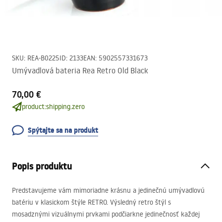
SKU
:
REA-B0225
ID
:
2133
EAN
:
5902557331673
Umývadlová bateria Rea Retro Old Black
70,00 €
product:shipping.zero
Spýtajte sa na produkt
Popis produktu
Predstavujeme vám mimoriadne krásnu a jedinečnú umývadlovú
batériu v klasickom štýle
RETRO
. Výsledný retro štýl s
mosadznými vizuálnymi prvkami podčiarkne jedinečnosť každej