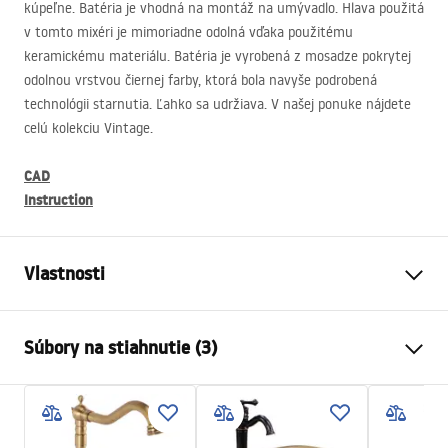
kúpeľne. Batéria je vhodná na montáž na umývadlo. Hlava použitá
v tomto mixéri je mimoriadne odolná vďaka použitému
keramickému materiálu. Batéria je vyrobená z mosadze pokrytej
odolnou vrstvou čiernej farby, ktorá bola navyše podrobená
technológii starnutia. Ľahko sa udržiava. V našej ponuke nájdete
celú kolekciu Vintage.
CAD
Instruction
Vlastnosti
Typ batérie
povodiehttps://lazienka-
Súbory na stiahnutie (3)
rea.com.pl/#hu
Spôsob montáže
Stojanková
Záručné podmienky
Farba
Čierna
Warranty_Terms_and_Conditions_Faucets_-_5.pdf
Typ výtoku
Pevná