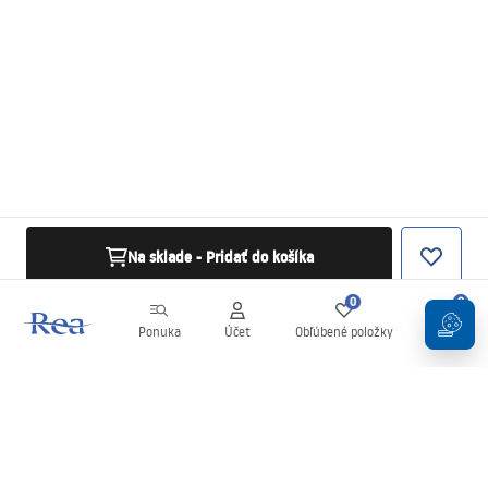
Na sklade - Pridať do košíka
0
0
Ponuka
Účet
Obľúbené položky
Košík
Newsletter
Buďte v obraze s novinkami a akciami!