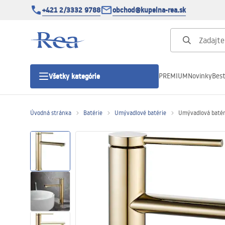
+421 2/3332 9788
obchod@kupelna-rea.sk
PREMIUM
Novinky
Best
Všetky kategórie
Úvodná stránka
Batérie
Umývadlové batérie
Umývadlová batéri
Sprchové kúty
Sprchové dvere
Sprchové vaničky
Sprchové žľaby