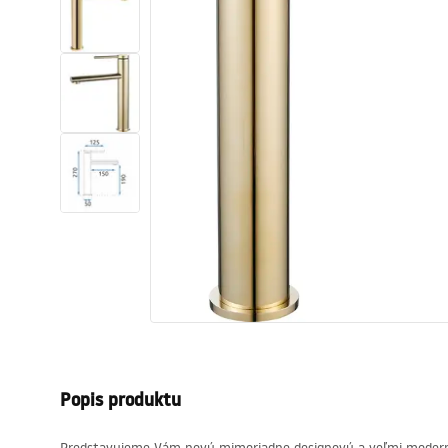
Sanitárna keramika
Umývadlá
Vaňa so zástenou
Batérie
Sprchy
Kuchyňa
Kúpeľňové doplnky a nábytok
Popis produktu