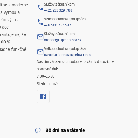
Služby zákazníkom
litné a moderné
+421 233 329 788
na výrobu a
Veľkoobchodná spolupráca
peľňových a
+48 500 732 587
klade
Služby zákazníkom
rantujeme, že
obchod@kupelna-rea.sk
 100 %
Veľkoobchodná spolupráca
iadne funkčné.
kancelaria.rea@kupelna-rea.sk
Náš tím zákazníckej podpory je vám k dispozícii v
pracovné dni:
7:00–15:30
Sledujte nás
30 dní na vrátenie