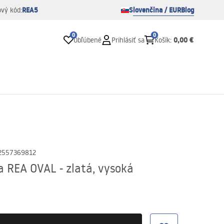
REA5
Slovenčina / EUR
Blog
ový kód:
0
0
0,00 €
Obľúbené
Prihlásiť sa
Košík
:
2557369812
 REA OVAL - zlatá, vysoká