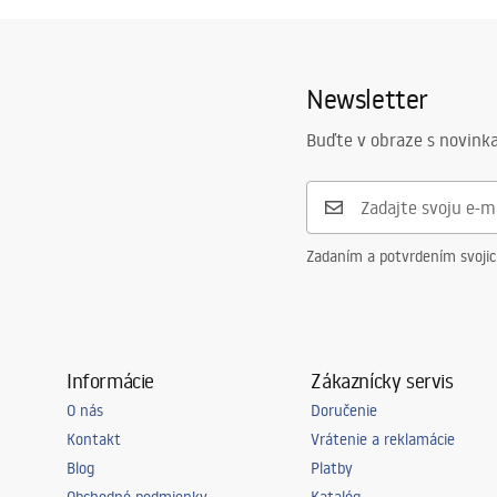
Warranty_Terms_and_Conditions_
faucet
Materiál
Mosadz
Faucets_-_5.pdf
Rozsah výtoku
150
mm
Newsletter
Výška
270
mm
Bezpečnostné informácie
Technológia povrchovej úpravy
PVD
Safety_Information_Faucets.pdf
Buďte v obraze s novinka
Priemer pripojenia
3/8 palca
Záruka
5 rokov
Zadaním a potvrdením svoji
Informácie
Zákaznícky servis
O nás
Doručenie
Kontakt
Vrátenie a reklamácie
Blog
Platby