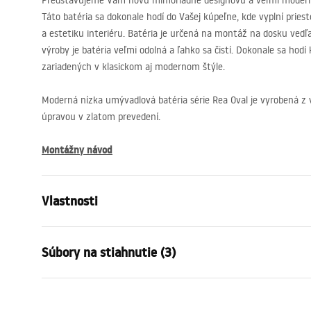
Predstavujeme Vám novú mimoriadne designovú a veľmi modern
Táto batéria sa dokonale hodí do Vašej kúpeľne, kde vyplní pries
a estetiku interiéru. Batéria je určená na montáž na dosku vedľ
výroby je batéria veľmi odolná a ľahko sa čistí. Dokonale sa hod
zariadených v klasickom aj modernom štýle.
Moderná nízka umývadlová batéria série Rea Oval je vyrobená z 
úpravou v zlatom prevedení.
Montážny návod
Vlastnosti
Typ batérie
povodiehttp
Súbory na stiahnutie (3)
Spôsob montáže
Stojanková
Farba
Zlatá
Záručné podmienky
Typ výtoku
Pevná
Návo