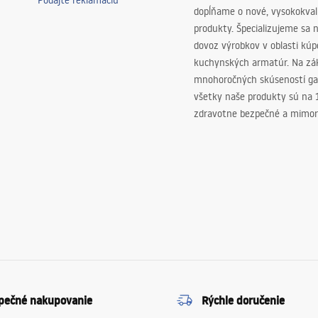
Podajte reklamáciu
dopĺňame o nové, vysokokva
produkty. Špecializujeme sa 
dovoz výrobkov v oblasti kú
kuchynských armatúr. Na zá
mnohoročných skúseností ga
všetky naše produkty sú na
zdravotne bezpečné a mimor
pečné nakupovanie
Rýchle doručenie