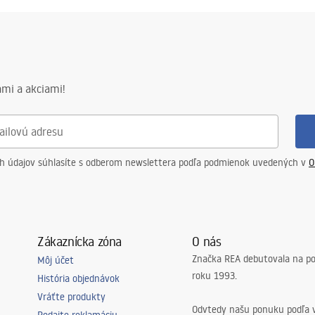
.pdf
mi a akciami!
ch údajov súhlasíte s odberom newslettera podľa podmienok uvedených v
O
Zákaznícka zóna
O nás
Značka REA debutovala na p
Môj účet
roku 1993.
História objednávok
Vráťte produkty
Odvtedy našu ponuku podľa v