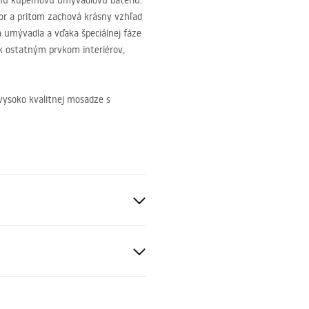
ú kúpeľňovú umývadlovú batériu.
tor a pritom zachová krásny vzhľad
a umývadla a vďaka špeciálnej fáze
í k ostatným prvkom interiérov,
vysoko kvalitnej mosadze s
s://lazienka-rea.com.pl/#hu
d na montáž