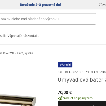
Doručenie 2–3 pracovné dni
Zľav
seller
Výpredaj
O nás
Kontakt
a REA OVAL - zlatá, vysoká
Výpredaj
SKU
:
REA-B6513
ID
:
7333
EAN
:
590
Umývadlová batéria
70,00 €
product:shipping.zero