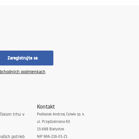
Zaregistrujte sa
bchodných podmienkach
.
Kontakt
oľskom trhu v
Podlasiak Andrzej Cylwik sp. k.
ul. Przędzalniana 60
15-688 Białystok
ašich potrieb
NIP 966-216-01-21