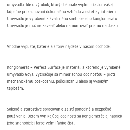
umývadlo. Ide o výrobok, ktorý dokonale vyplní priestor vašej
kúpeľne pri zachovaní dokonalého vzhľadu a estetiky interiéru.
Umývadlo je vyrobené z kvalitného snehobieleho konglomerátu.
Umývadlo je možné zavesiť alebo namontovať priamo na dosku.
Vhodné výpuste, batérie a sifóny nájdete v našom obchode.
Konglomerát – Perfect Surface je materiál, z ktorého je vyrobené
umývadlo Goya. Vyznačuje sa mimoriadnou odolnosťou – proti
mechanickému poškodeniu, poškriabaniu alebo aj vysokým
teplotám.
Solidné a starostlivé spracovanie zaistí pohodlné a bezpečné
používanie. Okrem vynikajúcej odolnosti sa konglomerát aj napriek
jeho snehobielej farbe veľmi ľahko čistí.