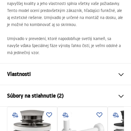
najvyššej kvality a jeho vlastnosti splnia všetky vaše požiadavky.
Tento model ocení predovšetkým zákazník, hľadajúci funkčné, ale
aj estetické riešenie. Umývadlo je určené na montáž na dosku, ale
je možné ho kombinovať aj so skrinkou.
Umývadlo v prevedení, ktoré napodobňuje svetlý kameň, sa
navyše vďaka špeciálnej fáze výroby ľahko čistí, je veľmi odolné a
má jedinečný vzor.
Vlastnosti
Spôsob montáže
Na dosku
Súbory na stiahnutie (2)
Materiál
Sanitárna keramika
Farba
Imitácia kameňa
Návod na montáž
Prevedenie
Matný
Basin.pdf
Dĺžka
410
mm