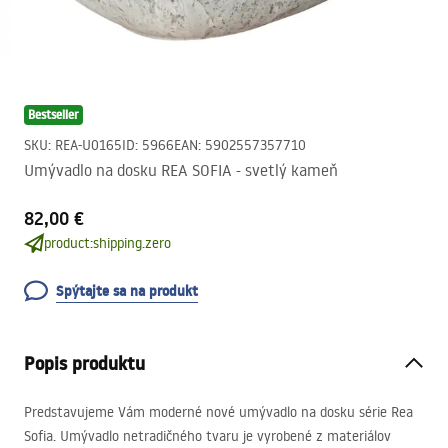
Bestseller
SKU
:
REA-U0165
ID
:
5966
EAN
:
5902557357710
Umývadlo na dosku REA SOFIA - svetlý kameň
82,00 €
product:shipping.zero
Spýtajte sa na produkt
Popis produktu
Predstavujeme Vám moderné nové umývadlo na dosku série Rea
Sofia. Umývadlo netradičného tvaru je vyrobené z materiálov