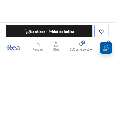
Na sklade - Pridať do košíka
0
0
Ponuka
Účet
Obľúbené položky
Košík
Newsletter
Buďte v obraze s novinkami a akciami!
Zaregistrujte sa