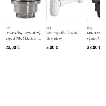
Šírka
345
mm
Záručné podmienky
Výška
150
mm
Warranty_Terms_and_Conditions_Basins_-_5.pdf
Hĺbka
110
mm
Tvar
Oválny
Rea
Rea
Rea
Univerzálny umývadlový
Bidetový sifón REA HC2 -
Univerzálny
Otvor pre batériu
Nie
výpust REA Click-clack -
biely, nízky
výpust REA Cl
Prepadový otvor
Nie
brúsený nikel INOX
BLACK METAL
23,00 €
5,00 €
33,00 €