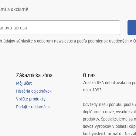
mi a akciami!
ch údajov súhlasíte s odberom newslettera podľa podmienok uvedených v
O
Zákaznícka zóna
O nás
Značka REA debutovala na p
Môj účet
roku 1993.
História objednávok
Vráťte produkty
Odvtedy našu ponuku podľa v
Podajte reklamáciu
dopĺňame o nové, vysokokva
produkty. Špecializujeme sa 
dovoz výrobkov v oblasti kú
kuchynských armatúr. Na zá