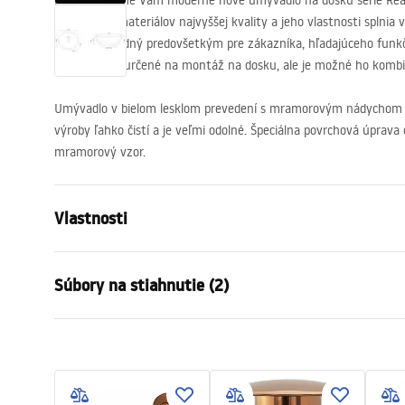
Predstavujeme Vám moderné nové umývadlo na dosku série Rea 
vyrobené z materiálov najvyššej kvality a jeho vlastnosti splnia
model je vhodný predovšetkým pre zákazníka, hľadajúceho funkčn
Umývadlo je určené na montáž na dosku, ale je možné ho kombin
Umývadlo v bielom lesklom prevedení s mramorovým nádychom s
výroby ľahko čistí a je veľmi odolné. Špeciálna povrchová úprav
mramorový vzor.
Vlastnosti
Spôsob montáže
Na dosku
Súbory na stiahnutie (2)
Materiál
Sanitárna k
Farba
Imitácia k
Záru
Prevedenie
Lesklý
Návod na montáž
Warra
Basin.pdf
Dĺžka
410
mm
Basins