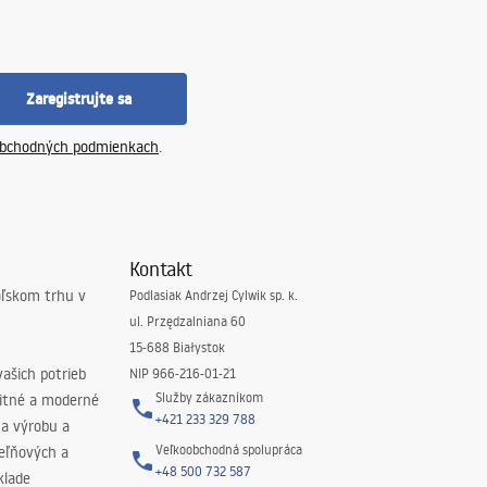
Zaregistrujte sa
bchodných podmienkach
.
Kontakt
oľskom trhu v
Podlasiak Andrzej Cylwik sp. k.
ul. Przędzalniana 60
15-688 Białystok
ašich potrieb
NIP 966-216-01-21
Služby zákazníkom
litné a moderné
+421 233 329 788
na výrobu a
Veľkoobchodná spolupráca
peľňových a
+48 500 732 587
klade