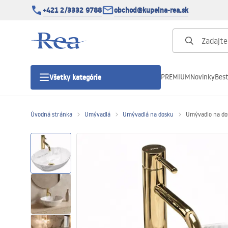
+421 2/3332 9788
obchod@kupelna-rea.sk
PREMIUM
Novinky
Best
Všetky kategórie
Úvodná stránka
Umývadlá
Umývadlá na dosku
Umývadlo na do
Sprchové kúty
Sprchové dvere
Sprchové vaničky
Sprchové žľaby