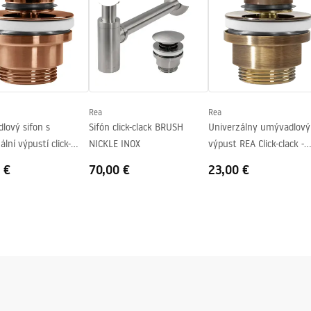
Rea
Rea
lový sifon s
Sifón click-clack BRUSH
Univerzálny umývadlový
ální výpustí click-
NICKLE INOX
výpust REA Click-clack -
opper Brush
brúsené zlato Antique
 €
70,00 €
23,00 €