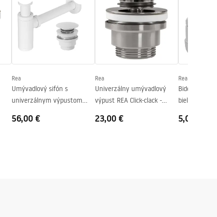
Rea
Rea
Rea
Umývadlový sifón s
Univerzálny umývadlový
Bidetový sifó
univerzálnym výpustom
výpust REA Click-clack -
biely, nízky
click-clack - biely
brúsený nikel INOX
56,00 €
23,00 €
5,00 €