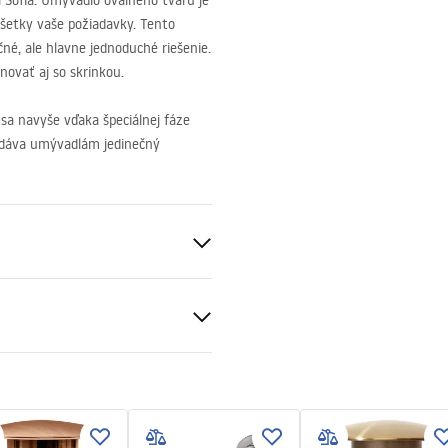
Sofia. Umývadlo oválneho tvaru je
 všetky vaše požiadavky. Tento
é, ale hlavne jednoduché riešenie.
ovať aj so skrinkou.
a navyše vďaka špeciálnej fáze
a dáva umývadlám jedinečný
eramika
ameňa
čné podmienky
nty_Terms_and_Conditions_
_-_5.pdf