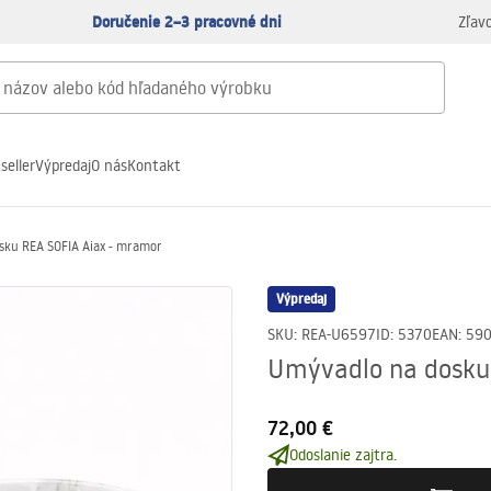
Doručenie 2–3 pracovné dni
Zľav
seller
Výpredaj
O nás
Kontakt
sku REA SOFIA Aiax - mramor
Výpredaj
SKU
:
REA-U6597
ID
:
5370
EAN
:
59
Umývadlo na dosku
72,00 €
Odoslanie zajtra.