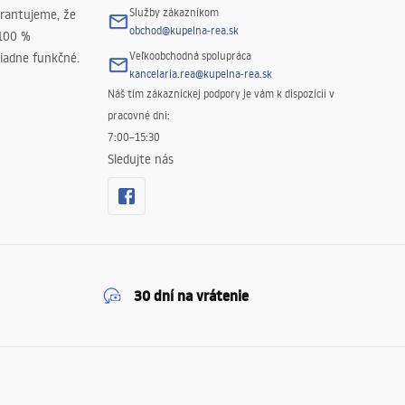
Služby zákazníkom
rantujeme, že
obchod@kupelna-rea.sk
 100 %
Veľkoobchodná spolupráca
iadne funkčné.
kancelaria.rea@kupelna-rea.sk
Náš tím zákazníckej podpory je vám k dispozícii v
pracovné dni:
7:00–15:30
Sledujte nás
30 dní na vrátenie