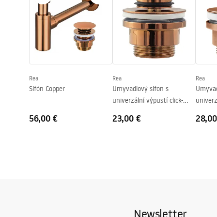
Šírka
345
mm
Výška
150
mm
Hĺbka
110
mm
Tvar
Oválny
Otvor pre batériu
Nie
Rea
Rea
Rea
Prepadový otvor
Nie
Sifón Copper
Umyvadlový sifon s
Umyvad
univerzální výpustí click-
univerz
clack Copper
clack C
56,00 €
23,00 €
28,00
Newsletter