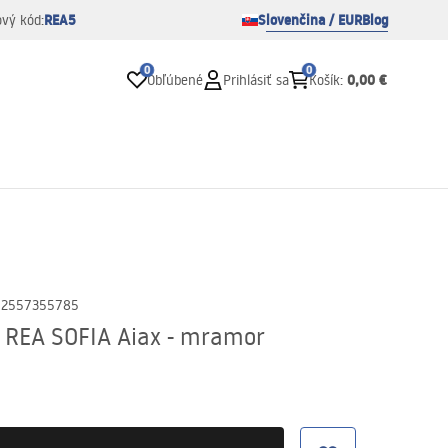
REA5
Slovenčina / EUR
Blog
ový kód:
0
0
0,00 €
Obľúbené
Prihlásiť sa
Košík
:
02557355785
 REA SOFIA Aiax - mramor