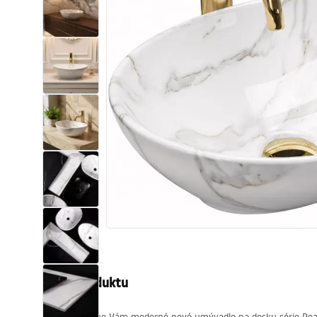
Sanitárna keramika
Umývadlá
Vaňa so zástenou
Batérie
Sprchy
Kuchyňa
Kúpeľňové doplnky a nábytok
Popis produktu