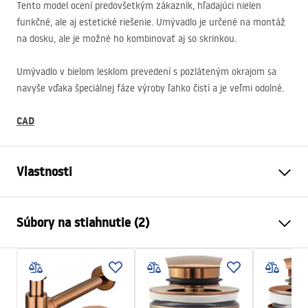
Tento model ocení predovšetkým zákazník, hľadajúci nielen
funkčné, ale aj estetické riešenie. Umývadlo je určené na montáž
na dosku, ale je možné ho kombinovať aj so skrinkou.
Umývadlo v bielom lesklom prevedení s pozláteným okrajom sa
navyše vďaka špeciálnej fáze výroby ľahko čistí a je veľmi odolné.
CAD
Vlastnosti
Spôsob montáže
Na dosku
Súbory na stiahnutie (2)
Materiál
Sanitárna keramika
Farba
Biela, Biela/Zlatá
Návod na montáž
Prevedenie
Lesklý
Basin.pdf
Dĺžka
360
mm