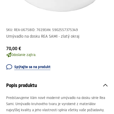
SKU
:
REA-U6758
ID
:
7619
EAN
:
5902557375349
Umývadlo na dosku REA SAMI - zlatý okraj
70,00 €
Odoslanie zajtra.
Spýtajte sa na produkt
Popis produktu
Predstavujeme Vám nové moderné umývadlo na dosku série Rea
Sami. Umývadlo kruhového tvaru je vyrobené z materiálov
najvyššej kvality a jeho vlastnosti splnia všetky vaše požiadavky.