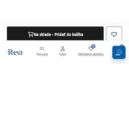
Na sklade - Pridať do košíka
0
0
Ponuka
Účet
Obľúbené položky
Košík
Newsletter
Buďte v obraze s novinkami a akciami!
Zaregistrujte sa