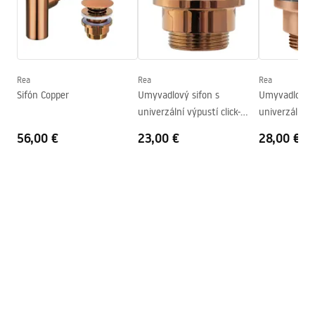
Šírka
360
mm
Záručné podmienky
Výška
115
mm
Warranty_Terms_and_Conditions_Basins_-_5.pdf
Hĺbka
95
mm
Tvar
Okrúhly
Rea
Rea
Rea
Sifón Copper
Umyvadlový sifon s
Umyvadlový s
Otvor pre batériu
Nie
univerzální výpustí click-
univerzální vý
Prepadový otvor
Nie
clack Copper
clack Copper
56,00 €
23,00 €
28,00 €