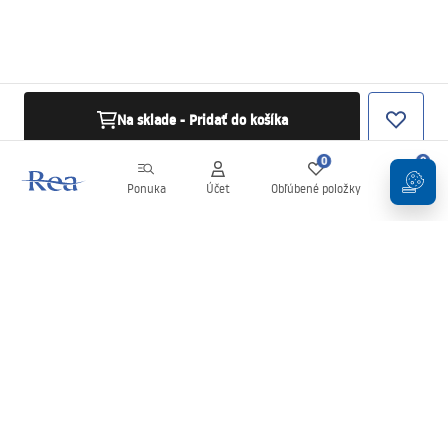
Na sklade - Pridať do košíka
0
0
Ponuka
Účet
Obľúbené položky
Košík
Newsletter
Buďte v obraze s novinkami a akciami!
Zaregistrujte sa