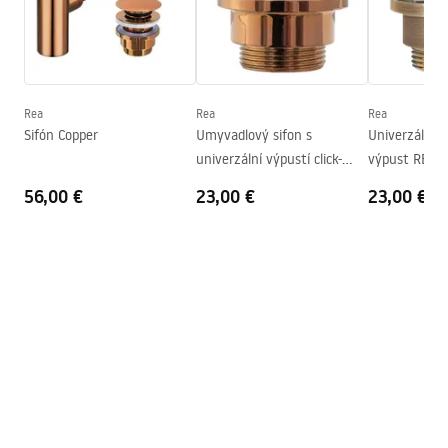
Šírka
360
mm
Záručné podmienky
Výška
115
mm
Warranty_Terms_and_Conditions_Basins_-_5.pdf
Hĺbka
95
mm
Tvar
Okrúhly
Rea
Rea
Rea
Sifón Copper
Umyvadlový sifon s
Univerzálny
Otvor pre batériu
Nie
univerzální výpustí click-
výpust REA Cl
Prepadový otvor
Nie
clack Copper
brúsené zlat
56,00 €
23,00 €
23,00 €