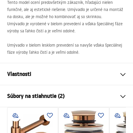
Tento model ocení predovšetkým zákazník, hľadajúci nielen
funkčné, ale aj estetické riešenie. Umývadlo je určené na montáž
na dosku, ale je možné ho kombinovať aj so skrinkou.
Umývadlo je vyrobené v bielom prevedení a vďaka špeciálnej fáze
výroby sa ľahko čistí a je veľmi odolné.
Umývadlo v bielom lesklom prevedení sa navyše vďaka špeciálnej
fáze výroby ľahko čistí a je veľmi odolné.
Vlastnosti
Spôsob montáže
Na dosku
Súbory na stiahnutie (2)
Materiál
Sanitárna keramika
Farba
Biela
Návod na montáž
Prevedenie
Lesklý
Basin.pdf
Dĺžka
360
mm