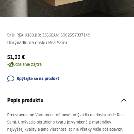
SKU
:
REA-U1891
ID
:
3366
EAN
:
5902557337149
Umývadlo na dosku Rea Sami
51,00 €
Odoslanie zajtra.
Spýtajte sa na produkt
Popis produktu
Predstavujeme Vám moderné nové umývadlo na dosku série Rea
Sami. Umývadlo okrúhleho tvaru je vyrobené z materiálov
najvyššej kvality a jeho vlastnosti splnia všetky vaše požiadavky.