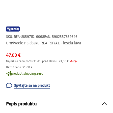
Výpredaj
SKU
:
REA-U8597
ID
:
6068
EAN
:
5902557362646
Umývadlo na dosku REA ROYAL - lesklá láva
47,00 €
-
48
%
Najnižšia cena počas 30 dní pred zľavou:
91,00 €
Bežná cena
:
91,00 €
product:shipping.zero
Spýtajte sa na produkt
Popis produktu