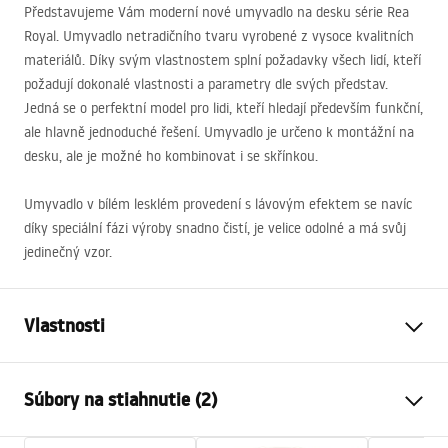
Představujeme Vám moderní nové umyvadlo na desku série Rea
Royal. Umyvadlo netradičního tvaru vyrobené z vysoce kvalitních
materiálů. Díky svým vlastnostem splní požadavky všech lidí, kteří
požadují dokonalé vlastnosti a parametry dle svých představ.
Jedná se o perfektní model pro lidi, kteří hledají především funkční,
ale hlavně jednoduché řešení. Umyvadlo je určeno k montážní na
desku, ale je možné ho kombinovat i se skřínkou.
Umyvadlo v bílém lesklém provedení s lávovým efektem se navíc
díky speciální fázi výroby snadno čistí, je velice odolné a má svůj
jedinečný vzor.
Vlastnosti
Spôsob montáže
Na dosku
Súbory na stiahnutie (2)
Materiál
Sanitárna keramika
Farba
Imitácia kameňa