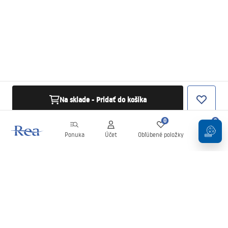
Na sklade - Pridať do košíka
0
0
Ponuka
Účet
Obľúbené položky
Košík
Newsletter
Buďte v obraze s novinkami a akciami!