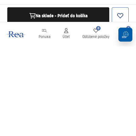
Na sklade - Pridať do košíka
0
0
Ponuka
Účet
Obľúbené položky
Košík
Newsletter
Buďte v obraze s novinkami a akciami!
Zaregistrujte sa
Zadaním a potvrdením svojich údajov súhlasíte s odberom
newslettera podľa podmienok uvedených v
Obchodných