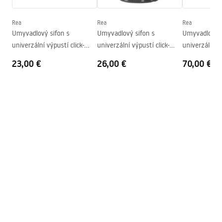
Hĺbka
100
mm
Tvar
Oválny
Rea
Rea
Rea
Umyvadlový sifon s
Umyvadlový sifon s
Umyvadlový s
Otvor pre batériu
Nie
univerzální výpustí click-
univerzální výpustí click-
univerzální vý
Prepadový otvor
Nie
clack REA Flow Chrome
clack Titan
clack - Titan
23,00 €
26,00 €
70,00 €