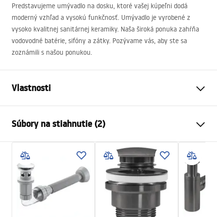
Predstavujeme umývadlo na dosku, ktoré vašej kúpeľni dodá
moderný vzhľad a vysokú funkčnosť. Umývadlo je vyrobené z
vysoko kvalitnej sanitárnej keramiky. Naša široká ponuka zahŕňa
vodovodné batérie, sifóny a zátky. Pozývame vás, aby ste sa
zoznámili s našou ponukou.
Vlastnosti
Spôsob montáže
Na dosku
Súbory na stiahnutie (2)
Materiál
Sanitárna keramika
Farba
Imitácia kameňa
Návod na montáž
Prevedenie
Matný
Basin.pdf
Dĺžka
490
mm
Šírka
310
mm
Záručné podmienky
Výška
135
mm
Warranty_Terms_and_Conditions_Basins_-_5.pdf