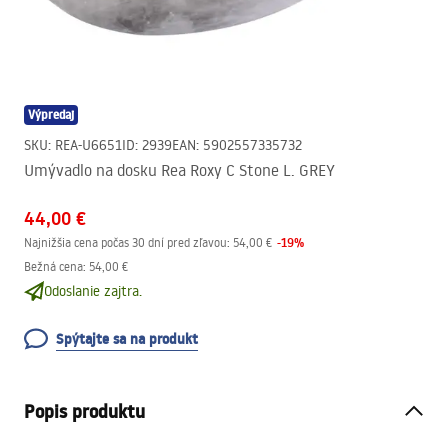
Výpredaj
SKU
:
REA-U6651
ID
:
2939
EAN
:
5902557335732
Umývadlo na dosku Rea Roxy C Stone L. GREY
44,00 €
-
19
%
Najnižšia cena počas 30 dní pred zľavou:
54,00 €
Bežná cena
:
54,00 €
Odoslanie zajtra.
Spýtajte sa na produkt
Popis produktu