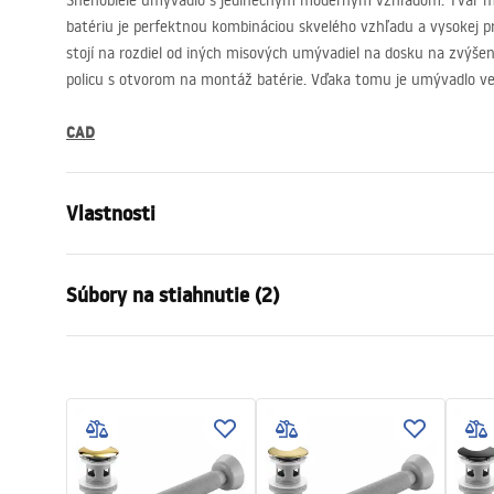
Snehobiele umývadlo s jedinečným moderným vzhľadom. Tvar m
batériu je perfektnou kombináciou skvelého vzhľadu a vysokej p
stojí na rozdiel od iných misových umývadiel na dosku na zvýšen
policu s otvorom na montáž batérie. Vďaka tomu je umývadlo veľ
CAD
Vlastnosti
Spôsob montáže
Na dosku
Súbory na stiahnutie (2)
Materiál
Sanitárna k
Farba
Biela
Záru
Prevedenie
Lesklý
Návod na montáž
Warra
Basin.pdf
Dĺžka
585
mm
Basins
Šírka
385
mm
Výška
175
mm