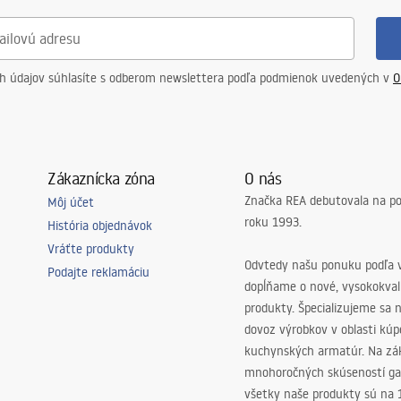
ch údajov súhlasíte s odberom newslettera podľa podmienok uvedených v
O
Zákaznícka zóna
O nás
Značka REA debutovala na p
Môj účet
roku 1993.
História objednávok
Vráťte produkty
Odvtedy našu ponuku podľa v
Podajte reklamáciu
dopĺňame o nové, vysokokva
produkty. Špecializujeme sa 
dovoz výrobkov v oblasti kú
kuchynských armatúr. Na zá
mnohoročných skúseností ga
všetky naše produkty sú na