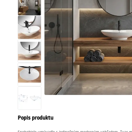
Sanitárna keramika
Umývadlá
Vaňa so zástenou
Batérie
Sprchy
Kuchyňa
Kúpeľňové doplnky a nábytok
Popis produktu