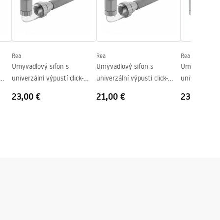
Rea
Rea
Rea
Umyvadlový sifon s
Umyvadlový sifon s
Umyvadlový s
univerzální výpustí click-
univerzální výpustí click-
univerzální vý
clack REA Flow Brush Copper
clack REA Flow White
clack REA Fl
23,00 €
21,00 €
23,00 €