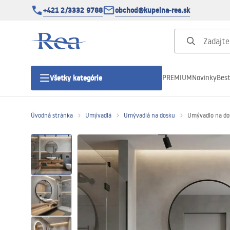
+421 2/3332 9788
obchod@kupelna-rea.sk
PREMIUM
Novinky
Best
Všetky kategórie
Úvodná stránka
Umývadlá
Umývadlá na dosku
Umývadlo na do
Sprchové kúty
Sprchové dvere
Sprchové vaničky
Sprchové žľaby