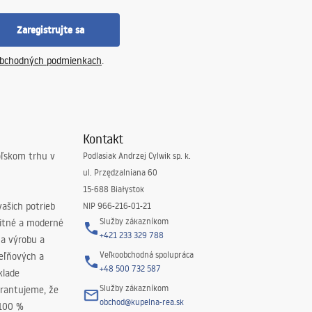
Zaregistrujte sa
bchodných podmienkach
.
Kontakt
oľskom trhu v
Podlasiak Andrzej Cylwik sp. k.
ul. Przędzalniana 60
15-688 Białystok
ašich potrieb
NIP 966-216-01-21
Služby zákazníkom
litné a moderné
+421 233 329 788
na výrobu a
Veľkoobchodná spolupráca
peľňových a
+48 500 732 587
klade
Služby zákazníkom
rantujeme, že
obchod@kupelna-rea.sk
 100 %