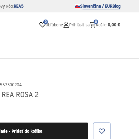
REA5
Slovenčina / EUR
Blog
ový kód:
0
0
0,00 €
Obľúbené
Prihlásiť sa
Košík
:
2557300204
 REA ROSA 2
lade - Pridať do košíka