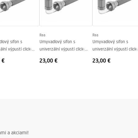
Rea
Rea
lový sifon s
Umyvadlový sifon s
Umyvadlový sifon s
ální výpustí click-
univerzální výpustí click-
univerzální výpustí click-
EA Flow Black
clack REA Flow Brush Nickel
clack REA Flow Titan
 €
23,00 €
23,00 €
mi a akciami!