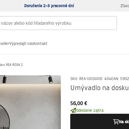
Doručenie 2–3 pracovné dni
Zľav
seller
Výpredaj
O nás
Kontakt
sku REA ROSA 2
SKU
:
REA-U0160
ID
:
404
EAN
:
590
Umývadlo na dosku
56,00 €
Odoslanie zajtra.
Na sk