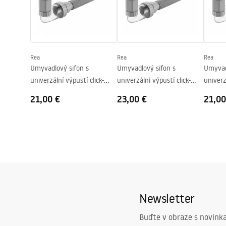
Hĺbka
125
mm
Tvar
Oválny
Otvor pre batériu
Áno
Rea
Rea
Rea
Prepadový otvor
Áno
Umyvadlový sifon s
Umyvadlový sifon s
Umyvad
univerzální výpustí click-
univerzální výpustí click-
univerz
clack REA Flow Gold
clack REA Flow Brush Gold
clack R
21,00 €
23,00 €
21,00
Newsletter
Buďte v obraze s novinka