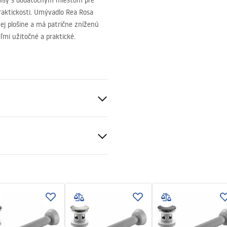
isy s dodatočným miestom pre
raktickosti. Umývadlo Rea Rosa
ej plošine a má patrične zníženú
mi užitočné a praktické.
eramika
čné podmienky
nty_Terms_and_Conditions_
_-_5.pdf