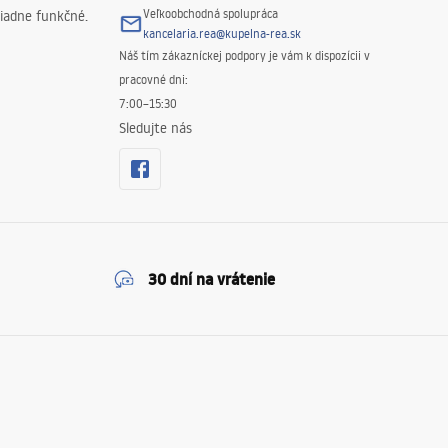
Veľkoobchodná spolupráca
iadne funkčné.
kancelaria.rea@kupelna-rea.sk
Náš tím zákazníckej podpory je vám k dispozícii v
pracovné dni:
7:00–15:30
Sledujte nás
30 dní na vrátenie