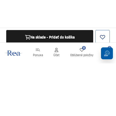
Na sklade - Pridať do košíka
0
0
Ponuka
Účet
Obľúbené položky
Košík
Newsletter
Buďte v obraze s novinkami a akciami!