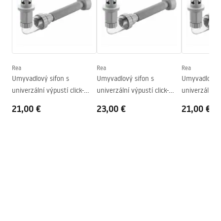
Dĺžka
465
mm
Šírka
335
mm
Záručné podmienky
Výška
135
mm
Warranty_Terms_and_Conditions_Basins_-_5.pdf
Hĺbka
105
mm
Tvar
Obdĺžnikový
Rea
Rea
Rea
Umyvadlový sifon s
Umyvadlový sifon s
Umyvadlový s
Otvor pre batériu
Nie
univerzální výpustí click-
univerzální výpustí click-
univerzální vý
Prepadový otvor
Nie
clack REA Flow Gold
clack REA Flow Brush Gold
clack REA Flo
21,00 €
23,00 €
21,00 €