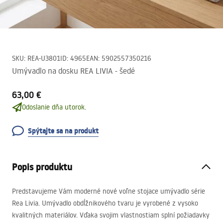
SKU
:
REA-U3801
ID
:
4965
EAN
:
5902557350216
Umývadlo na dosku REA LIVIA - šedé
63,00 €
Odoslanie dňa utorok.
Spýtajte sa na produkt
Popis produktu
Predstavujeme Vám moderné nové voľne stojace umývadlo série
Rea Livia. Umývadlo obdĺžnikového tvaru je vyrobené z vysoko
kvalitných materiálov. Vďaka svojim vlastnostiam splní požiadavky