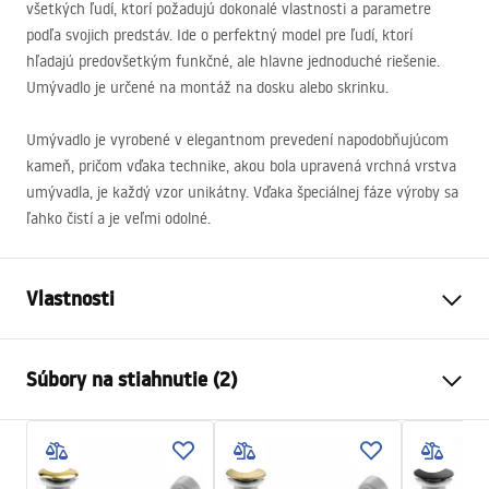
všetkých ľudí, ktorí požadujú dokonalé vlastnosti a parametre
podľa svojich predstáv. Ide o perfektný model pre ľudí, ktorí
hľadajú predovšetkým funkčné, ale hlavne jednoduché riešenie.
Umývadlo je určené na montáž na dosku alebo skrinku.
Umývadlo je vyrobené v elegantnom prevedení napodobňujúcom
kameň, pričom vďaka technike, akou bola upravená vrchná vrstva
umývadla, je každý vzor unikátny. Vďaka špeciálnej fáze výroby sa
ľahko čistí a je veľmi odolné.
Vlastnosti
Spôsob montáže
Na dosku
Súbory na stiahnutie (2)
Materiál
Sanitárna keramika
Farba
Imitácia kameňa
Návod na montáž
Prevedenie
Matný
Basin.pdf