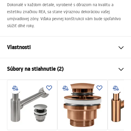
Dokonalé v každom detaile, vyrobené s dôrazom na kvalitu a
estetiku značkou
REA
, sa stane výraznou dekoráciou vašej
umývadlovej zóny. Vďaka pevnej konštrukcii vám bude spoľahlivo
slúžiť dlhé roky.
Vlastnosti
Spôsob montáže
Na dosku
Súbory na stiahnutie (2)
Materiál
Sanitárna keramika
Farba
Béžová
Návod na montáž
Prevedenie
Matný
Basin.pdf
Dĺžka
490
mm
Šírka
350
mm
Záručné podmienky
Výška
140
mm
Warranty_Terms_and_Conditions_Basins_-_5.pdf
Hĺbka
100
mm