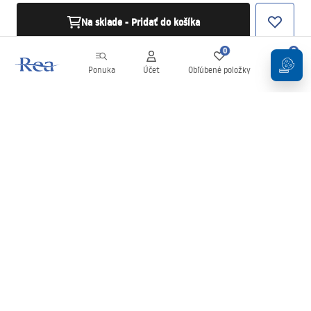
Na sklade - Pridať do košíka
0
0
Ponuka
Účet
Obľúbené položky
Košík
Newsletter
Buďte v obraze s novinkami a akciami!
Zaregistrujte sa
Zadaním a potvrdením svojich údajov súhlasíte s odberom
newslettera podľa podmienok uvedených v
Obchodných
podmienkach
.