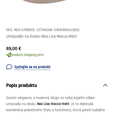
SKU
:
REA-U7880
ID
:
13794
EAN
:
5906366041822
Umývadlo na Dosku Rea Lisa Mocca Matt
89,00 €
product:shipping.zero
Spýtajte sa na produkt
Popis produktu
Ocente eleganciu a moderný dizajn vo vašej kúpeľni vďaka
Rea Lisa Mocca Matt
umývadlu na dosku
. Je to dokonalá
kombinácia jedinečného štýlu a funkčnosti, ktorá poteší každého