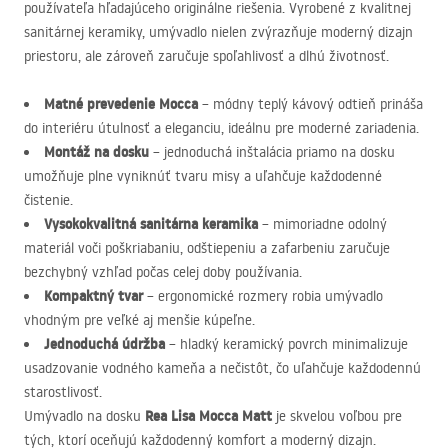
používateľa hľadajúceho originálne riešenia. Vyrobené z kvalitnej
sanitárnej keramiky, umývadlo nielen zvýrazňuje moderný dizajn
priestoru, ale zároveň zaručuje spoľahlivosť a dlhú životnosť.
Matné prevedenie Mocca
– módny teplý kávový odtieň prináša
do interiéru útulnosť a eleganciu, ideálnu pre moderné zariadenia.
Montáž na dosku
– jednoduchá inštalácia priamo na dosku
umožňuje plne vyniknúť tvaru misy a uľahčuje každodenné
čistenie.
Vysokokvalitná sanitárna keramika
– mimoriadne odolný
materiál voči poškriabaniu, odštiepeniu a zafarbeniu zaručuje
bezchybný vzhľad počas celej doby používania.
Kompaktný tvar
– ergonomické rozmery robia umývadlo
vhodným pre veľké aj menšie kúpeľne.
Jednoduchá údržba
– hladký keramický povrch minimalizuje
usadzovanie vodného kameňa a nečistôt, čo uľahčuje každodennú
starostlivosť.
Rea Lisa Mocca Matt
Umývadlo na dosku
je skvelou voľbou pre
tých, ktorí oceňujú každodenný komfort a moderný dizajn.