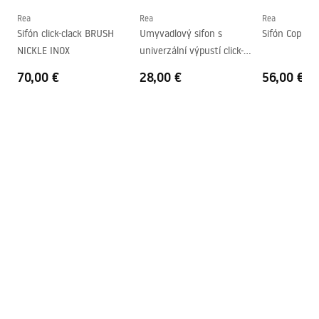
Tvar
Oválny
Rea
Rea
Rea
Sifón click-clack BRUSH
Umyvadlový sifon s
Sifón Copper
Otvor pre batériu
Nie
NICKLE INOX
univerzální výpustí click-
Prepadový otvor
Nie
clack Copper Brush
70,00 €
28,00 €
56,00 €