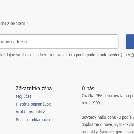
mi a akciami!
ch údajov súhlasíte s odberom newslettera podľa podmienok uvedených v
O
Zákaznícka zóna
O nás
Značka REA debutovala na p
Môj účet
roku 1993.
História objednávok
Vráťte produkty
Odvtedy našu ponuku podľa v
Podajte reklamáciu
dopĺňame o nové, vysokokva
produkty. Špecializujeme sa 