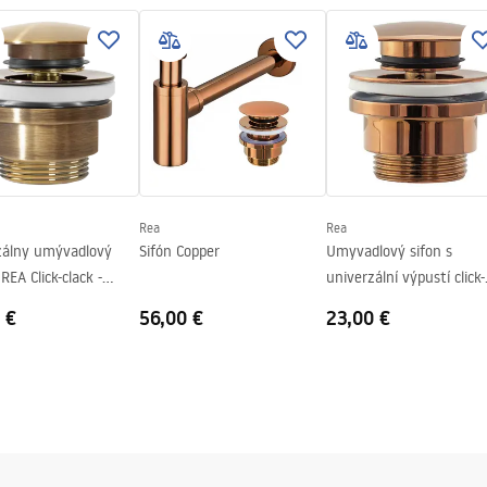
nty_Terms_and_Conditions_
_-_5.pdf
Rea
Rea
zálny umývadlový
Sifón Copper
Umyvadlový sifon s
REA Click-clack -
univerzální výpustí click-
é zlato Antique
clack Copper
 €
56,00 €
23,00 €