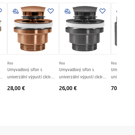
Rea
Rea
Rea
Umyvadlový sifon s
Umyvadlový sifon s
Umyvadlový s
univerzální výpustí click-
univerzální výpustí click-
univerzální vý
clack Copper Brush
clack Titan
clack - Titan
28,00 €
26,00 €
70,00 €