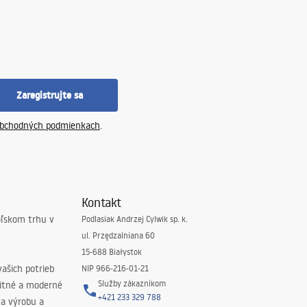
Zaregistrujte sa
bchodných podmienkach
.
Kontakt
oľskom trhu v
Podlasiak Andrzej Cylwik sp. k.
ul. Przędzalniana 60
15-688 Białystok
ašich potrieb
NIP 966-216-01-21
Služby zákazníkom
litné a moderné
+421 233 329 788
na výrobu a