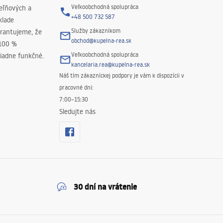
Veľkoobchodná spolupráca
peľňových a
+48 500 732 587
klade
Služby zákazníkom
rantujeme, že
obchod@kupelna-rea.sk
 100 %
Veľkoobchodná spolupráca
iadne funkčné.
kancelaria.rea@kupelna-rea.sk
Náš tím zákazníckej podpory je vám k dispozícii v
pracovné dni:
7:00–15:30
Sledujte nás
30 dní na vrátenie