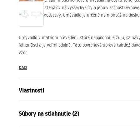
Predstavujeme Vám moderné nové umývadlo na dosku série Rea 
vyrobené z materiálov najvyššej kvality a jeho vlastnosti vyhov
Vaše všetky predstavy. Umývadlo je určené na montáž na dosku,
skrinkou.
Umývadlo v matnom prevedení, ktoré napodobňuje žulu, sa navyš
ľahko čistí a je veľmi odolné. Táto povrchová úprava taktiež 
vzor.
CAD
Vlastnosti
Spôsob montáže
Na dosku
Súbory na stiahnutie (2)
Materiál
Sanitárna k
Farba
Imitácia k
Záru
Prevedenie
Matný
Návod na montáž