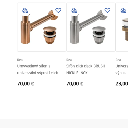
Warra
Basin.pdf
Dĺžka
485
mm
Basins
Šírka
340
mm
Výška
145
mm
Hĺbka
120
mm
Tvar
Oválny
Otvor pre batériu
Nie
Rea
Rea
Rea
Prepadový otvor
Nie
Umyvadlový sifon s
Sifón click-clack BRUSH
Univer
univerzální výpustí click-
NICKLE INOX
výpust 
clack - REA COPPER MAT
brúsen
70,00 €
70,00 €
23,00