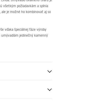
Linda. Umývadlo oválneho tvaru je
ejú všetkým požiadavkám a splnia
 ale je možné ho kombinovať aj so
e vďaka špeciálnej fáze výroby
dáva umývadlám jedinečný kamenný
eramika
ameňa
čné podmienky