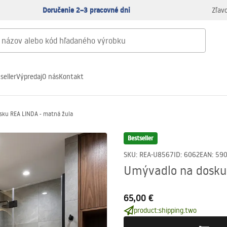
Doručenie 2–3 pracovné dni
Zľav
seller
Výpredaj
O nás
Kontakt
sku REA LINDA - matná žula
Bestseller
SKU
:
REA-U8567
ID
:
6062
EAN
:
59
Umývadlo na dosku
65,00 €
product:shipping.two