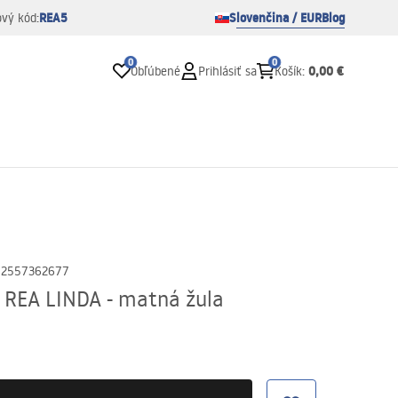
REA5
Slovenčina / EUR
Blog
ový kód:
0
0
0,00 €
Obľúbené
Prihlásiť sa
Košík
:
02557362677
 REA LINDA - matná žula