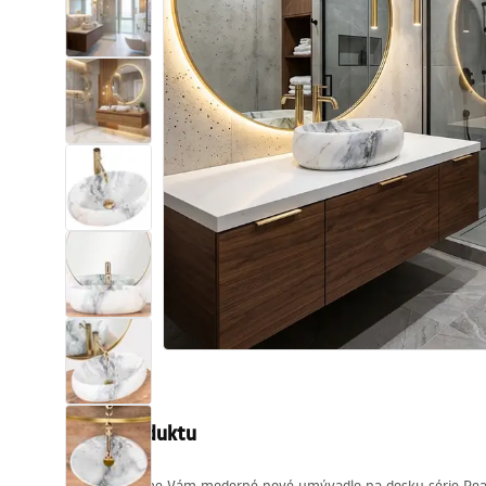
Sanitárna keramika
Umývadlá
Vaňa so zástenou
Batérie
Sprchy
Kuchyňa
Kúpeľňové doplnky a nábytok
Popis produktu