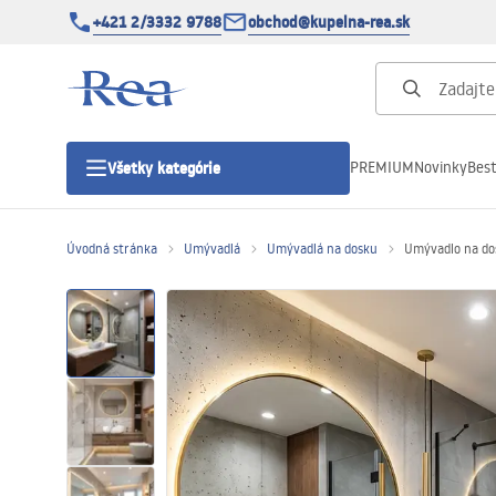
+421 2/3332 9788
obchod@kupelna-rea.sk
PREMIUM
Novinky
Best
Všetky kategórie
Úvodná stránka
Umývadlá
Umývadlá na dosku
Umývadlo na do
Sprchové kúty
Sprchové dvere
Sprchové vaničky
Sprchové žľaby