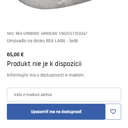
SKU
:
REA-U9889
ID
:
4890
EAN
:
5902557350247
Umývadlo na dosku REA LARA - šedé
65,00 €
Produkt nie je k dispozícii
Informujte ma o dostupnosti e-mailom.
Vaša e-mailová adresa
Upozorniť ma na dostupnosť