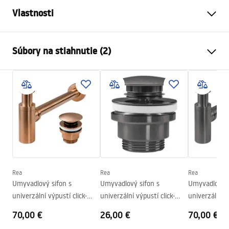
Vlastnosti
Spôsob montáže
Na dosku
Súbory na stiahnutie (2)
Materiál
Sanitárna keramika
Farba
Imitácia kameňa
Návod na montáž
Prevedenie
Matný
Basin.pdf
Dĺžka
485
mm
Šírka
350
mm
Záručné podmienky
Výška
135
mm
Warranty_Terms_and_Conditions_Basins_-_5.pdf
Hĺbka
105
mm
Tvar
Oválny
Rea
Rea
Rea
Umyvadlový sifon s
Umyvadlový sifon s
Umyvadlový s
Otvor pre batériu
Nie
univerzální výpustí click-
univerzální výpustí click-
univerzální vý
Prepadový otvor
Nie
clack - REA COPPER MAT
clack Titan
clack - Titan
70,00 €
26,00 €
70,00 €