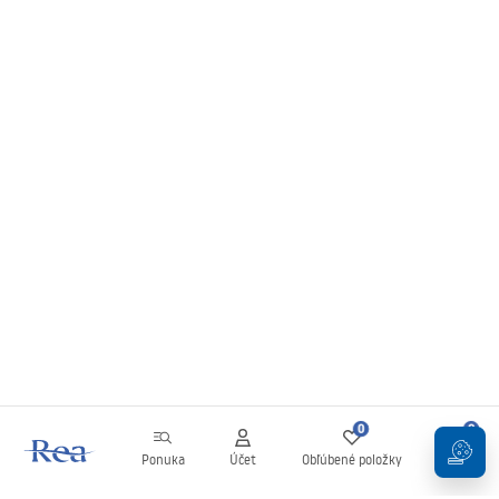
0
0
Ponuka
Účet
Obľúbené položky
Košík