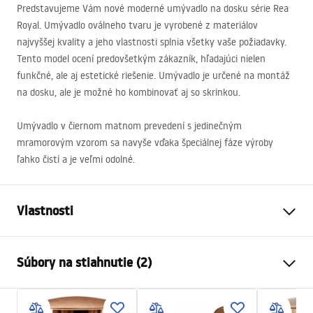
Predstavujeme Vám nové moderné umývadlo na dosku série Rea
Royal. Umývadlo oválneho tvaru je vyrobené z materiálov
najvyššej kvality a jeho vlastnosti splnia všetky vaše požiadavky.
Tento model ocení predovšetkým zákazník, hľadajúci nielen
funkčné, ale aj estetické riešenie. Umývadlo je určené na montáž
na dosku, ale je možné ho kombinovať aj so skrinkou.
Umývadlo v čiernom matnom prevedení s jedinečným
mramorovým vzorom sa navyše vďaka špeciálnej fáze výroby
ľahko čistí a je veľmi odolné.
Vlastnosti
Spôsob montáže
Na dosku
Súbory na stiahnutie (2)
Materiál
Sanitárna keramika
Farba
Imitácia kameňa
Návod na montáž