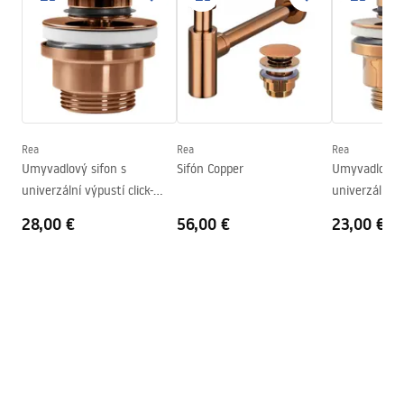
Dĺžka
400
mm
Basin.pdf
Šírka
300
mm
Výška
130
mm
Záručné podmienky
Hĺbka
105
mm
Warranty_Terms_and_Conditions_Basins_-_5.pdf
Tvar
Obdĺžnikový
Otvor pre batériu
Áno
Rea
Rea
Rea
Umyvadlový sifon s
Sifón Copper
Umyvadlový s
Prepadový otvor
Nie
univerzální výpustí click-
univerzální vý
clack Copper Brush
clack Copper
28,00 €
56,00 €
23,00 €