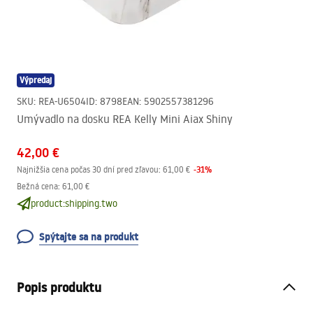
Výpredaj
SKU
:
REA-U6504
ID
:
8798
EAN
:
5902557381296
Umývadlo na dosku REA Kelly Mini Aiax Shiny
42,00 €
-
31
%
Najnižšia cena počas 30 dní pred zľavou:
61,00 €
Bežná cena
:
61,00 €
product:shipping.two
Spýtajte sa na produkt
Popis produktu