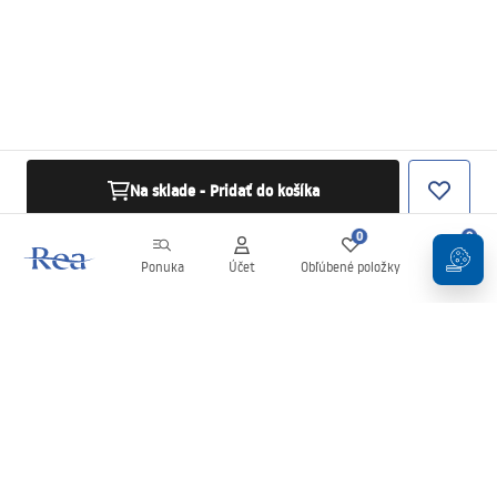
Na sklade - Pridať do košíka
0
0
Ponuka
Účet
Obľúbené položky
Košík
Newsletter
Buďte v obraze s novinkami a akciami!