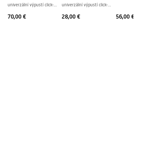
univerzální výpustí click-
univerzální výpustí click-
Prepadový otvor
Nie
clack - REA COPPER MAT
clack Copper Brush
70,00 €
28,00 €
56,00 €