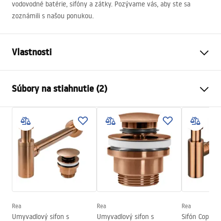
vodovodné batérie, sifóny a zátky. Pozývame vás, aby ste sa
zoznámili s našou ponukou.
Vlastnosti
Spôsob montáže
Na dosku
Súbory na stiahnutie (2)
Materiál
Tvrdené sklo
Farba
Hnedá
Návod na montáž
Prevedenie
Matný
Basin.pdf
Dĺžka
420
mm
Šírka
420
mm
Záručné podmienky
Výška
110
mm
Warranty_Terms_and_Conditions_Basins_-_5.pdf
Hĺbka
100
mm
Tvar
Okrúhly
Rea
Rea
Rea
Umyvadlový sifon s
Umyvadlový sifon s
Sifón Copper
Otvor pre batériu
Nie