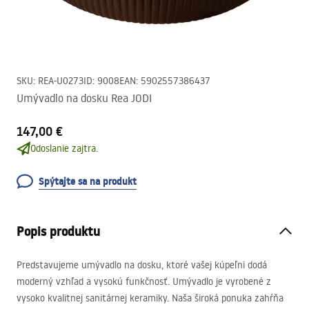
SKU
:
REA-U0273
ID
:
9008
EAN
:
5902557386437
Umývadlo na dosku Rea JODI
147,00 €
Odoslanie zajtra.
Spýtajte sa na produkt
Popis produktu
Predstavujeme umývadlo na dosku, ktoré vašej kúpeľni dodá
moderný vzhľad a vysokú funkčnosť. Umývadlo je vyrobené z
vysoko kvalitnej sanitárnej keramiky. Naša široká ponuka zahŕňa