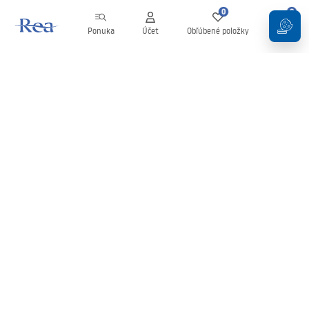
0
0
Ponuka
Účet
Obľúbené položky
Košík
Newsletter
Buďte v obraze s novinkami a akciami!
Zaregistrujte sa
Zadaním a potvrdením svojich údajov súhlasíte s odberom
newslettera podľa podmienok uvedených v
Obchodných
podmienkach
.