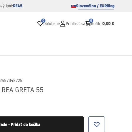
REA5
Slovenčina / EUR
Blog
ový kód:
0
0
0,00 €
Obľúbené
Prihlásiť sa
Košík
:
2557348725
 REA GRETA 55
lade - Pridať do košíka