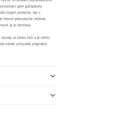
 Greta. Umývadlo nepravidelného
astnostiam splní požiadavky
ľa svojich predstáv. Ide o
le hlavne jednoduché riešenie.
ovať aj so skrinkou.
výroby sa ľahko čistí a je veľmi
obí každé umývadlo originálne.
eramika
ki bezpieczeństwa