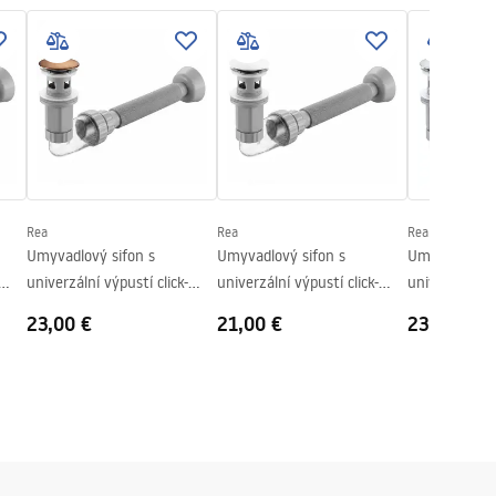
Rea
Rea
Rea
Umyvadlový sifon s
Umyvadlový sifon s
Umyvadlový s
univerzální výpustí click-
univerzální výpustí click-
univerzální vý
clack REA Flow Brush Copper
clack REA Flow White
clack REA Fl
23,00 €
21,00 €
23,00 €