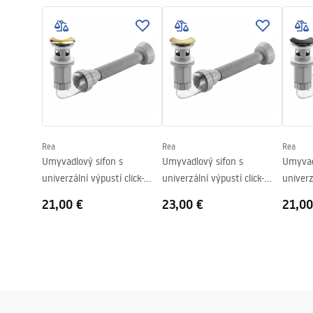
WARUN
Basin.pdf
Dĺžka
560
mm
UMYWA
Šírka
390
mm
Výška
130
mm
Záručné podmienky
Tvar
Oválny, Asy
Warranty_Terms_and_Conditions_
Basins_-_5.pdf
Otvor pre batériu
Nie
Prepadový otvor
Nie
Rea
Rea
Rea
Umyvadlový sifon s
Umyvadlový sifon s
Umyvad
univerzální výpustí click-
univerzální výpustí click-
univerz
clack REA Flow Gold
clack REA Flow Brush Gold
clack R
21,00 €
23,00 €
21,00