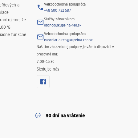
Veľkoobchodná spolupráca
peľňových a
+48 500 732 587
klade
Služby zákazníkom
rantujeme, že
obchod@kupelna-rea.sk
 100 %
Veľkoobchodná spolupráca
iadne funkčné.
kancelaria.rea@kupelna-rea.sk
Náš tím zákazníckej podpory je vám k dispozícii v
pracovné dni:
7:00–15:30
Sledujte nás
30 dní na vrátenie