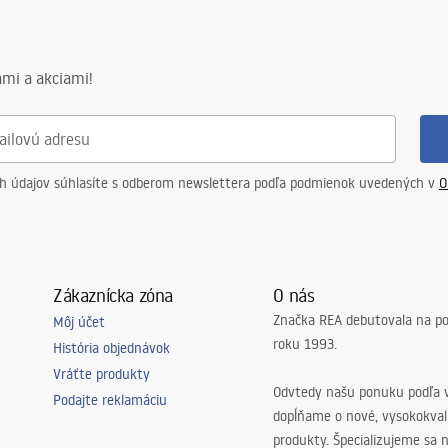
mi a akciami!
ch údajov súhlasíte s odberom newslettera podľa podmienok uvedených v
O
Zákaznícka zóna
O nás
Značka REA debutovala na p
Môj účet
roku 1993.
História objednávok
Vráťte produkty
Odvtedy našu ponuku podľa v
Podajte reklamáciu
dopĺňame o nové, vysokokva
produkty. Špecializujeme sa 