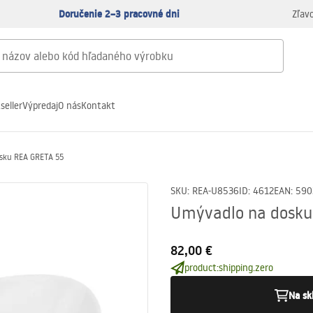
Doručenie 2–3 pracovné dni
Zľav
seller
Výpredaj
O nás
Kontakt
sku REA GRETA 55
SKU
:
REA-U8536
ID
:
4612
EAN
:
590
Umývadlo na dosku
82,00 €
product:shipping.zero
Na sk