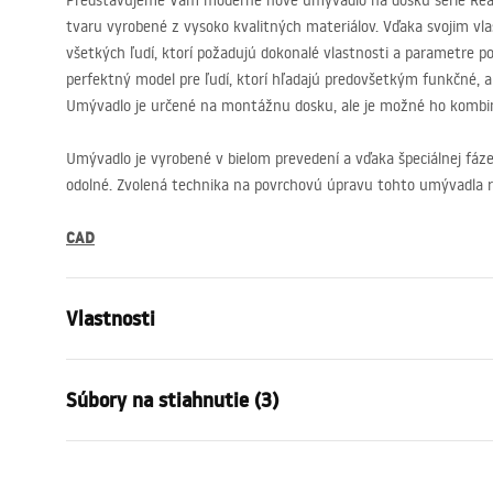
Predstavujeme Vám moderné nové umývadlo na dosku série Rea
tvaru vyrobené z vysoko kvalitných materiálov. Vďaka svojim vl
všetkých ľudí, ktorí požadujú dokonalé vlastnosti a parametre pod
perfektný model pre ľudí, ktorí hľadajú predovšetkým funkčné, a
Umývadlo je určené na montážnu dosku, ale je možné ho kombin
Umývadlo je vyrobené v bielom prevedení a vďaka špeciálnej fáze 
odolné. Zvolená technika na povrchovú úpravu tohto umývadla r
CAD
Vlastnosti
Spôsob montáže
Na dosku
Súbory na stiahnutie (3)
Materiál
Sanitárna k
Farba
Biela
Warun
Prevedenie
Lesklý
Návod na montáž