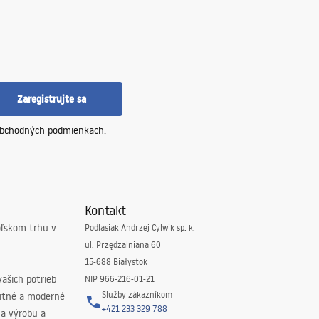
Zaregistrujte sa
bchodných podmienkach
.
Kontakt
oľskom trhu v
Podlasiak Andrzej Cylwik sp. k.
ul. Przędzalniana 60
15-688 Białystok
ašich potrieb
NIP 966-216-01-21
Služby zákazníkom
litné a moderné
+421 233 329 788
na výrobu a