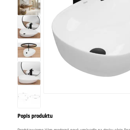
Sanitárna keramika
Umývadlá
Vaňa so zástenou
Batérie
Sprchy
Kuchyňa
Kúpeľňové doplnky a nábytok
Popis produktu