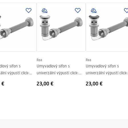
KI BEZPIECZENSTWA
LKI.pdf
metrický
Rea
Rea
lový sifon s
Umyvadlový sifon s
Umyvadlový sifon s
ální výpustí click-
univerzální výpustí click-
univerzální výpustí click-
EA Flow Black
clack REA Flow Brush Nickel
clack REA Flow Titan
 €
23,00 €
23,00 €