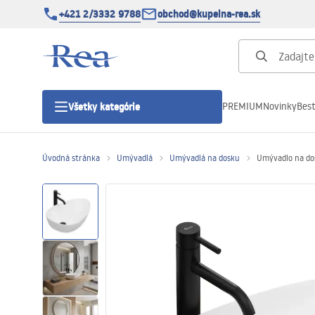
+421 2/3332 9788
obchod@kupelna-rea.sk
PREMIUM
Novinky
Best
Všetky kategórie
Úvodná stránka
Umývadlá
Umývadlá na dosku
Umývadlo na do
Sprchové kúty
Sprchové dvere
Sprchové vaničky
Sprchové žľaby