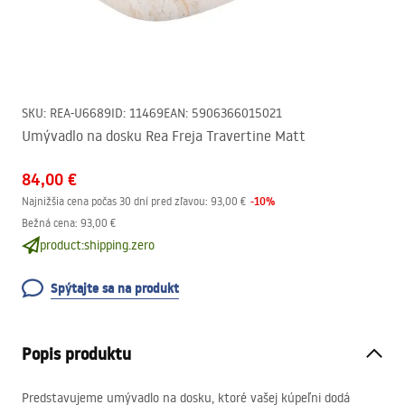
SKU
:
REA-U6689
ID
:
11469
EAN
:
5906366015021
Umývadlo na dosku Rea Freja Travertine Matt
84,00 €
-
10
%
Najnižšia cena počas 30 dní pred zľavou:
93,00 €
Bežná cena
:
93,00 €
product:shipping.zero
Spýtajte sa na produkt
Popis produktu
Predstavujeme umývadlo na dosku, ktoré vašej kúpeľni dodá