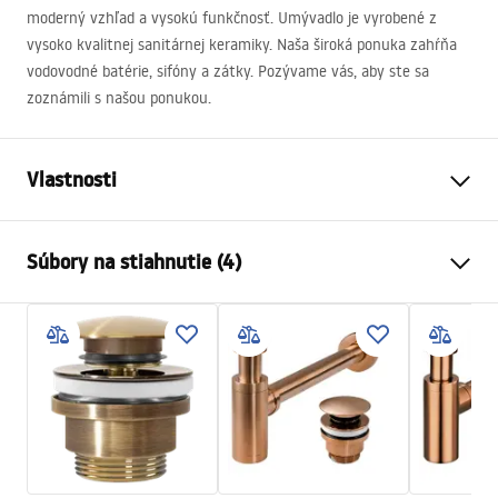
moderný vzhľad a vysokú funkčnosť. Umývadlo je vyrobené z
vysoko kvalitnej sanitárnej keramiky. Naša široká ponuka zahŕňa
vodovodné batérie, sifóny a zátky. Pozývame vás, aby ste sa
zoznámili s našou ponukou.
Vlastnosti
Spôsob montáže
Na dosku
Súbory na stiahnutie (4)
Materiál
Sanitárna keramika
Farba
Imitácia kameňa
Návod na montáž
Prevedenie
Matný
Basin.pdf
Dĺžka
510
mm
Šírka
395
mm
Karta produktu
Výška
140
mm
UMYWALKA FREJA BEIGE - NABLATOWA.pdf
Hĺbka
110
mm