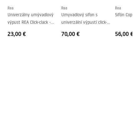
Tvar
Oválny
Rea
Rea
Rea
Deklaracja Właściwości Użytkowych
Univerzálny umývadlový
Umyvadlový sifon s
Sifón Copper
Otvor pre batériu
Nie
FREJA BEIGE Deklaracja.pdf
výpust REA Click-clack -
univerzální výpustí click-
Prepadový otvor
Nie
brúsené zlato Antique
clack - REA COPPER MAT
23,00 €
70,00 €
56,00 €
Záručné podmienky
Warranty_Terms_and_Conditions_Basins_-_5.pdf