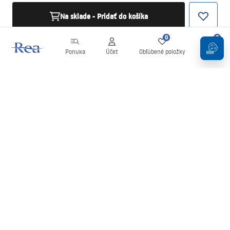
Na sklade - Pridať do košíka
0
0
Ponuka
Účet
Obľúbené položky
Košík
Newsletter
Buďte v obraze s novinkami a akciami!
Zaregistrujte sa
Zadaním a potvrdením svojich údajov súhlasíte s odberom
newslettera podľa podmienok uvedených v
Obchodných
podmienkach
.