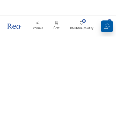
0
0
Ponuka
Účet
Obľúbené položky
Košík
Newsletter
Buďte v obraze s novinkami a akciami!
Zaregistrujte sa
Zadaním a potvrdením svojich údajov súhlasíte s odberom
newslettera podľa podmienok uvedených v
Obchodných