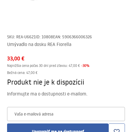
SKU
:
REA-U6621
ID
:
10808
EAN
:
5906366006326
Umývadlo na dosku REA Fiorella
33,00 €
-
30
%
Najnižšia cena počas 30 dní pred zľavou:
47,00 €
Bežná cena
:
47,00 €
Produkt nie je k dispozícii
Informujte ma o dostupnosti e-mailom.
Vaša e-mailová adresa
Upozorniť ma na dostupnosť