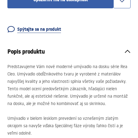
Spýtajte sa na produkt
Popis produktu
Predstavujeme Vám nové moderné umývadlo na dosku série Rea
Cleo. Umývadlo obdĺžnikového tvaru je vyrobené z materiálov
najvyššej kvality a jeho vlastnosti splnia všetky vaše požiadavky.
Tento model ocení predovšetkým zákazník, hľadajúci nielen
funkčné, ale aj estetické riešenie. Umývadlo je určené na montáž
na dosku, ale je možné ho kombinovať aj so skrinkou.
Umývadlo v bielom lesklom prevedení so vznešeným zlatým
okrajom sa navyše vďaka špeciálnej fáze výroby ľahko čistí a je
veľmi odolné.