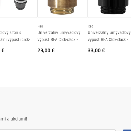
Rea
Rea
lový sifon s
Univerzálny umývadlový
Univerzálny umývadlový
ální výpustí click-
výpust REA Click-clack -
výpust REA Click-clack -
 Titan
brúsené zlato Antique
BLACK METALIC
 €
23,00 €
33,00 €
mi a akciami!