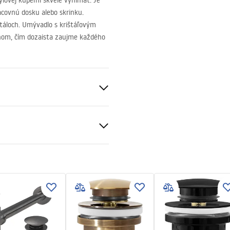
ýlovej kúpeľni skvele vynímať. Je
acovnú dosku alebo skrinku.
štáloch. Umývadlo s krištáľovým
nom, čím dozaista zaujme každého
o
parentný
čné podmienky
nty_Terms_and_Conditions_
_-_5.pdf