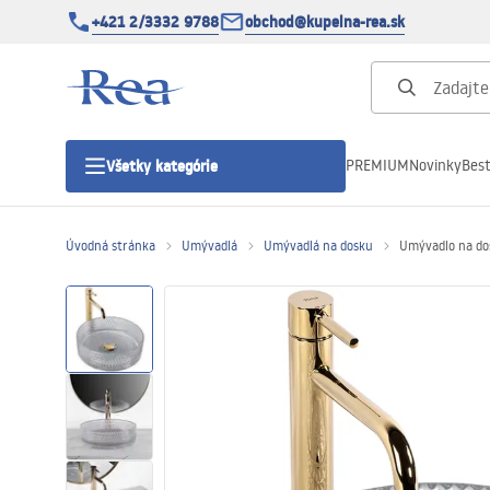
+421 2/3332 9788
obchod@kupelna-rea.sk
PREMIUM
Novinky
Best
Všetky kategórie
Úvodná stránka
Umývadlá
Umývadlá na dosku
Umývadlo na do
Sprchové kúty
Sprchové dvere
Sprchové vaničky
Sprchové žľaby