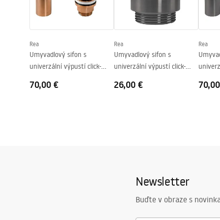
Tvar
Okrúhly
Otvor pre batériu
Nie
Rea
Rea
Rea
Prepadový otvor
Nie
Umyvadlový sifon s
Umyvadlový sifon s
Umyvad
univerzální výpustí click-
univerzální výpustí click-
univerz
clack - REA COPPER MAT
clack Titan
clack -
70,00 €
26,00 €
70,00
Newsletter
Buďte v obraze s novinka