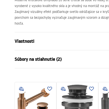
Moderné krištáľové umývadlo zo série Cristal sa bude vo vašej št
vyrobené z vysoko kvalitného skla a je vhodný na montáž na pr
Zaujímavý vizuálny efekt podčiarkuje svetlo odrážajúce sa v kry
povrchom sa bezpochyby vyznačuje zaujímavým vzorom a dizaj
hosťa.
Vlastnosti
Spôsob montáže
Na dosku
Súbory na stiahnutie (2)
Materiál
Tvrdené skl
Farba
Sivá, Trans
Záru
Prevedenie
Lesklý
Návod na montáž
Warra
Basin.pdf
Dĺžka
355
mm
Basins
Šírka
355
mm
Výška
115
mm
Hĺbka
95
mm