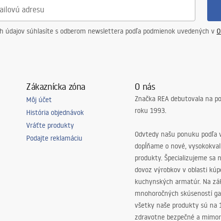
ch údajov súhlasíte s odberom newslettera podľa podmienok uvedených v
O
Zákaznícka zóna
O nás
Značka REA debutovala na p
Môj účet
roku 1993.
História objednávok
Vráťte produkty
Odvtedy našu ponuku podľa v
Podajte reklamáciu
dopĺňame o nové, vysokokva
produkty. Špecializujeme sa 
dovoz výrobkov v oblasti kú
kuchynských armatúr. Na zá
mnohoročných skúseností ga
všetky naše produkty sú na
zdravotne bezpečné a mimor