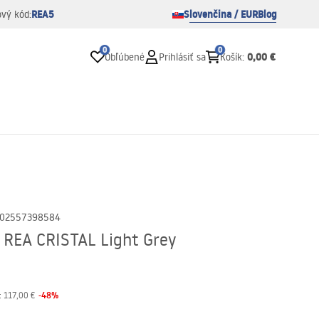
REA5
Slovenčina / EUR
Blog
ový kód:
0
0
0,00 €
Obľúbené
Prihlásiť sa
Košík
:
02557398584
REA CRISTAL Light Grey
-
48
%
:
117,00 €