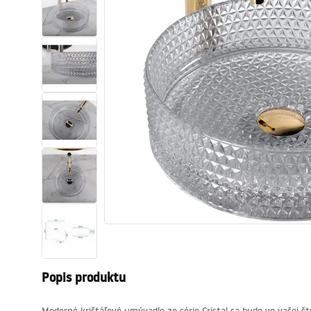
Sanitárna keramika
Umývadlá
Vaňa so zástenou
Batérie
Sprchy
Kuchyňa
Kúpeľňové doplnky a nábytok
Popis produktu