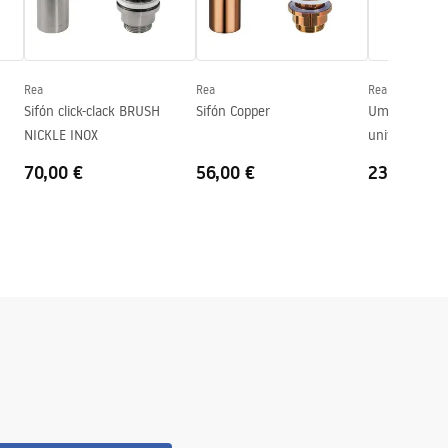
Rea
Rea
Rea
Sifón click-clack BRUSH
Sifón Copper
Umyvadlový s
NICKLE INOX
univerzální vý
clack Copper
70,00 €
56,00 €
23,00 €