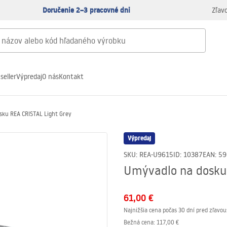
Doručenie 2–3 pracovné dni
Zľav
seller
Výpredaj
O nás
Kontakt
sku REA CRISTAL Light Grey
Výpredaj
SKU
:
REA-U9615
ID
:
10387
EAN
:
59
Umývadlo na dosku 
61,00 €
Najnižšia cena počas 30 dní pred zľavou
Bežná cena
:
117,00 €