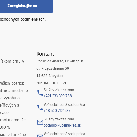
Zaregistrujte sa
bchodných podmienkach
.
Kontakt
oľskom trhu v
Podlasiak Andrzej Cylwik sp. k.
ul. Przędzalniana 60
15-688 Białystok
ašich potrieb
NIP 966-216-01-21
Služby zákazníkom
litné a moderné
+421 233 329 788
na výrobu a
Veľkoobchodná spolupráca
peľňových a
+48 500 732 587
klade
Služby zákazníkom
rantujeme, že
obchod@kupelna-rea.sk
 100 %
Veľkoobchodná spolupráca
iadne funkčné.