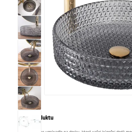
Sanitárna keramika
Umývadlá
Vaňa so zástenou
Batérie
Sprchy
Kuchyňa
Kúpeľňové doplnky a nábytok
Popis produktu