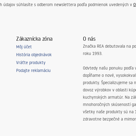
ch údajov súhlasíte s odberom newslettera podľa podmienok uvedených v
O
Zákaznícka zóna
O nás
Značka REA debutovala na p
Môj účet
roku 1993.
História objednávok
Vráťte produkty
Odvtedy našu ponuku podľa v
Podajte reklamáciu
dopĺňame o nové, vysokokva
produkty. Špecializujeme sa 
dovoz výrobkov v oblasti kú
kuchynských armatúr. Na zá
mnohoročných skúseností ga
všetky naše produkty sú na
zdravotne bezpečné a mimor