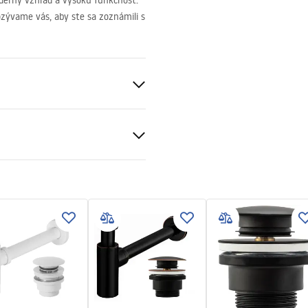
derný vzhľad a vysokú funkčnosť.
ozývame vás, aby ste sa zoznámili s
o
parentný
čné podmienky
nty_Terms_and_Conditions_
_-_5.pdf