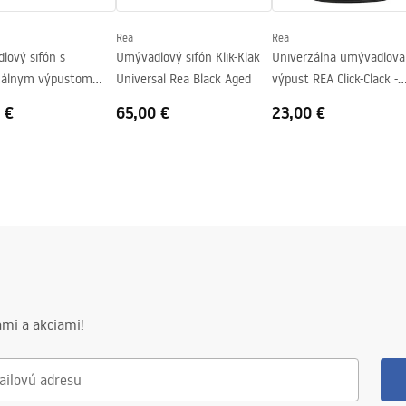
Rea
Rea
lový sifón s
Umývadlový sifón Klik-Klak
Univerzálna umývadlova
zálnym výpustom
Universal Rea Black Aged
výpust REA Click-Clack -
ack - biely
čierna
 €
65,00 €
23,00 €
mi a akciami!