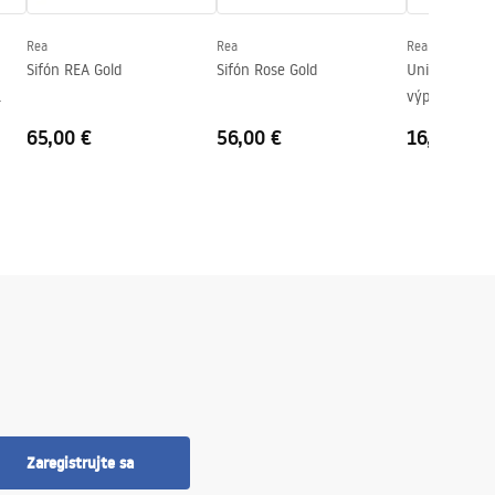
Rea
Rea
Rea
Sifón REA Gold
Sifón Rose Gold
Univerzálny
výpust REA Cl
chróm
65,00 €
56,00 €
16,00 €
Zaregistrujte sa