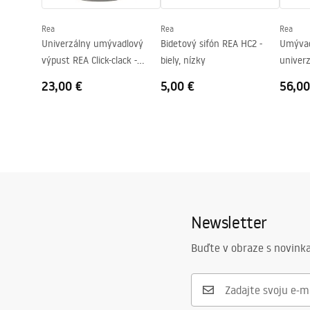
Otvor pre batériu
Nie
Rea
Rea
Rea
Prepadový otvor
Nie
Univerzálny umývadlový
Bidetový sifón REA HC2 -
Umývad
výpust REA Click-clack -
biely, nízky
univer
brúsený nikel INOX
click-cl
23,00 €
5,00 €
56,00
Newsletter
Buďte v obraze s novinka