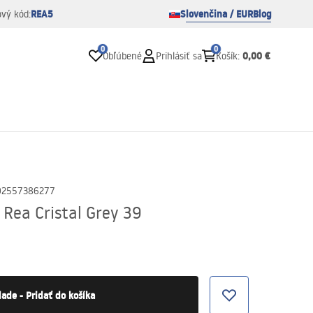
REA5
Slovenčina / EUR
Blog
ový kód:
0
0
0,00 €
Obľúbené
Prihlásiť sa
Košík
:
02557386277
Rea Cristal Grey 39
lade - Pridať do košíka