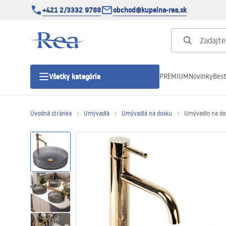
+421 2/3332 9788
obchod@kupelna-rea.sk
PREMIUM
Novinky
Best
Všetky kategórie
Úvodná stránka
Umývadlá
Umývadlá na dosku
Umývadlo na dos
Sprchové kúty
Sprchové dvere
Sprchové vaničky
Sprchové žľaby