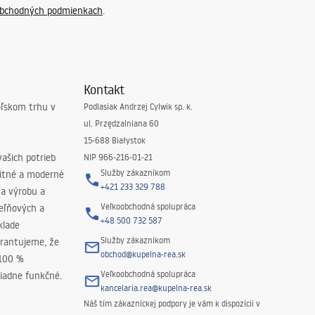
bchodných podmienkach
.
Kontakt
oľskom trhu v
Podlasiak Andrzej Cylwik sp. k.
ul. Przędzalniana 60
15-688 Białystok
ašich potrieb
NIP 966-216-01-21
Služby zákazníkom
litné a moderné
+421 233 329 788
na výrobu a
Veľkoobchodná spolupráca
peľňových a
+48 500 732 587
klade
Služby zákazníkom
rantujeme, že
obchod@kupelna-rea.sk
 100 %
Veľkoobchodná spolupráca
iadne funkčné.
kancelaria.rea@kupelna-rea.sk
Náš tím zákazníckej podpory je vám k dispozícii v