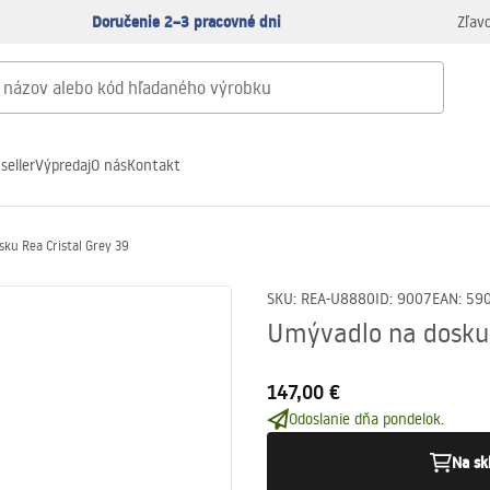
Doručenie 2–3 pracovné dni
Zľav
seller
Výpredaj
O nás
Kontakt
ku Rea Cristal Grey 39
SKU
:
REA-U8880
ID
:
9007
EAN
:
59
Umývadlo na dosku 
147,00 €
Odoslanie dňa pondelok.
Na sk