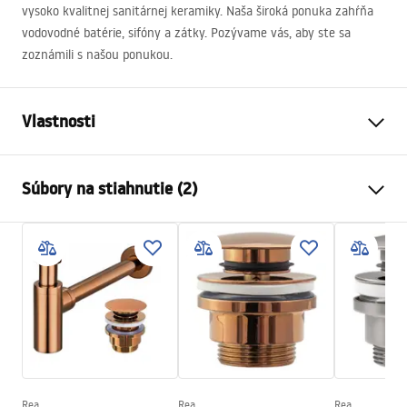
vysoko kvalitnej sanitárnej keramiky. Naša široká ponuka zahŕňa
vodovodné batérie, sifóny a zátky. Pozývame vás, aby ste sa
zoznámili s našou ponukou.
Vlastnosti
Spôsob montáže
Na dosku
Súbory na stiahnutie (2)
Materiál
Sanitárna keramika
Farba
Biela
Návod na montáž
Prevedenie
Lesklý
Basin.pdf
Dĺžka
515
mm
Šírka
390
mm
Záručné podmienky
Výška
140
mm
Warranty_Terms_and_Conditions_Basins_-_5.pdf
Hĺbka
115
mm
Tvar
Oválny
Rea
Rea
Rea