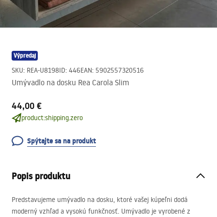
Výpredaj
SKU
:
REA-U8198
ID
:
446
EAN
:
5902557320516
Umývadlo na dosku Rea Carola Slim
44,00 €
product:shipping.zero
Spýtajte sa na produkt
Popis produktu
Predstavujeme umývadlo na dosku, ktoré vašej kúpeľni dodá
moderný vzhľad a vysokú funkčnosť. Umývadlo je vyrobené z