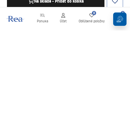
Na sklade - Pridať do košíka
0
0
Ponuka
Účet
Obľúbené položky
Košík
Newsletter
Buďte v obraze s novinkami a akciami!
Zaregistrujte sa
Zadaním a potvrdením svojich údajov súhlasíte s odberom
newslettera podľa podmienok uvedených v
Obchodných
podmienkach
.