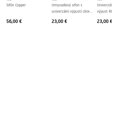
Sifón Copper
Umyvadlový sifon s
Univerzálny
Otvor pre batériu
Nie
univerzální výpustí click-
výpust REA Cl
Prepadový otvor
Nie
clack Copper
brúsený nike
56,00 €
23,00 €
23,00 €