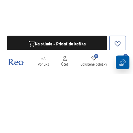
Na sklade - Pridať do košíka
0
0
Ponuka
Účet
Obľúbené položky
Košík
Newsletter
Buďte v obraze s novinkami a akciami!