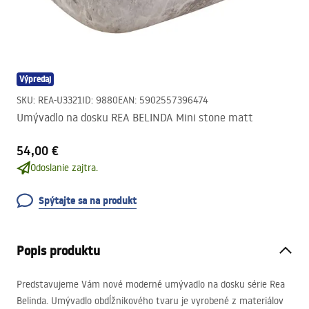
Výpredaj
SKU
:
REA-U3321
ID
:
9880
EAN
:
5902557396474
Umývadlo na dosku REA BELINDA Mini stone matt
54,00 €
Odoslanie zajtra.
Spýtajte sa na produkt
Popis produktu
Predstavujeme Vám nové moderné umývadlo na dosku série Rea
Belinda. Umývadlo obdĺžnikového tvaru je vyrobené z materiálov