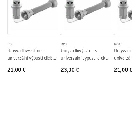
Dĺžka
360
mm
Šírka
250
mm
Záručné podmienky
Výška
115
mm
Warranty_Terms_and_Conditions_Basins_-_5.pdf
Hĺbka
85
mm
Tvar
Obdĺžnikový
Rea
Rea
Rea
Umyvadlový sifon s
Umyvadlový sifon s
Umyvadlový s
Otvor pre batériu
Nie
univerzální výpustí click-
univerzální výpustí click-
univerzální vý
Prepadový otvor
Nie
clack REA Flow Gold
clack REA Flow Brush Gold
clack REA Flo
21,00 €
23,00 €
21,00 €