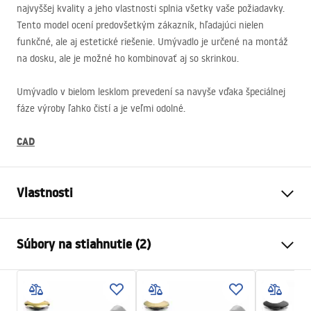
najvyššej kvality a jeho vlastnosti splnia všetky vaše požiadavky.
Tento model ocení predovšetkým zákazník, hľadajúci nielen
funkčné, ale aj estetické riešenie. Umývadlo je určené na montáž
na dosku, ale je možné ho kombinovať aj so skrinkou.
Umývadlo v bielom lesklom prevedení sa navyše vďaka špeciálnej
fáze výroby ľahko čistí a je veľmi odolné.
CAD
Vlastnosti
Spôsob montáže
Na dosku
Súbory na stiahnutie (2)
Materiál
Sanitárna keramika
Farba
Imitácia kameňa
Návod na montáž
Prevedenie
Matný
Basin.pdf