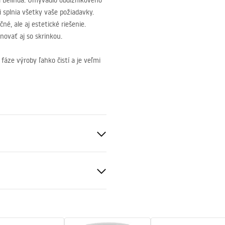
Belinda. Umývadlo obdĺžnikového
i splnia všetky vaše požiadavky.
é, ale aj estetické riešenie.
ovať aj so skrinkou.
áze výroby ľahko čistí a je veľmi
eramika
ameňa
čné podmienky
nty_Terms_and_Conditions_