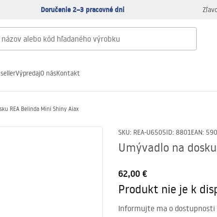
Doručenie 2–3 pracovné dni
Zľav
seller
Výpredaj
O nás
Kontakt
ku REA Belinda Mini Shiny Aiax
SKU
:
REA-U6505
ID
:
8801
EAN
:
59
Umývadlo na dosku 
62,00 €
Produkt nie je k disp
Informujte ma o dostupnosti