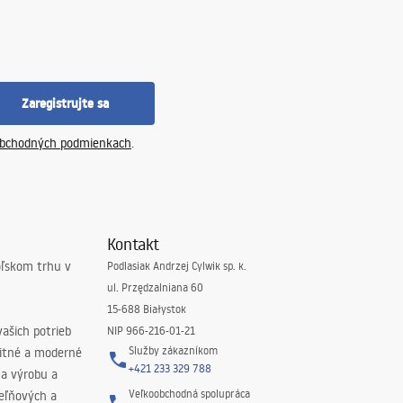
Zaregistrujte sa
bchodných podmienkach
.
Kontakt
oľskom trhu v
Podlasiak Andrzej Cylwik sp. k.
ul. Przędzalniana 60
15-688 Białystok
ašich potrieb
NIP 966-216-01-21
Služby zákazníkom
litné a moderné
+421 233 329 788
na výrobu a
Veľkoobchodná spolupráca
peľňových a