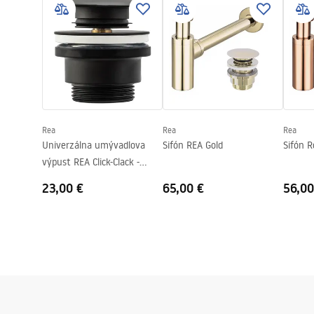
Basins
Šírka
250
mm
Výška
115
mm
Hĺbka
85
mm
Tvar
Obdĺžnikový
Otvor pre batériu
Nie
Rea
Rea
Rea
Prepadový otvor
Nie
Univerzálna umývadlova
Sifón REA Gold
Sifón R
výpust REA Click-Clack -
čierna
23,00 €
65,00 €
56,00