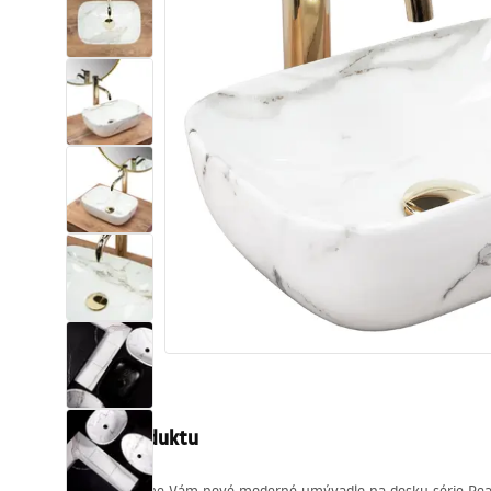
Sanitárna keramika
Umývadlá
Vaňa so zástenou
Batérie
Sprchy
Kuchyňa
Kúpeľňové doplnky a nábytok
Popis produktu