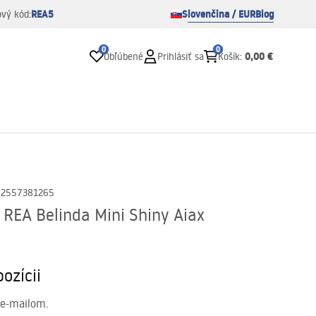
REA5
Slovenčina / EUR
Blog
ový kód:
0
0
0,00 €
Obľúbené
Prihlásiť sa
Košík
:
02557381265
REA Belinda Mini Shiny Aiax
ozícii
 e-mailom.