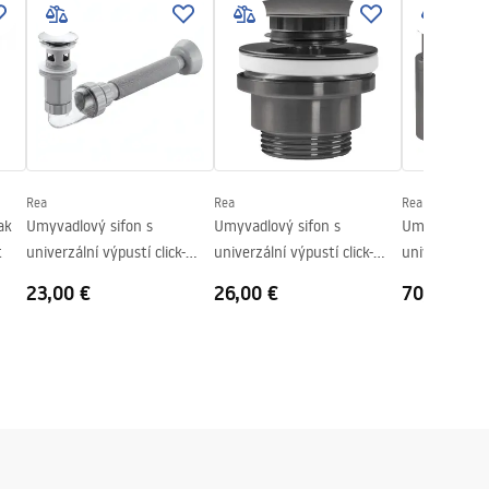
Rea
Rea
Rea
ak
Umyvadlový sifon s
Umyvadlový sifon s
Umyvadlový s
t
univerzální výpustí click-
univerzální výpustí click-
univerzální vý
clack REA Flow Chrome
clack Titan
clack - Titan
23,00 €
26,00 €
70,00 €