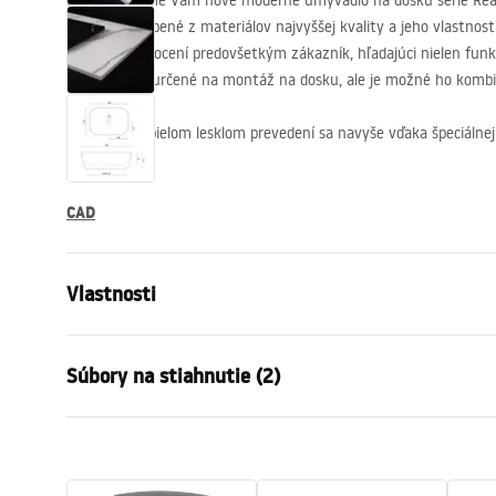
Predstavujeme Vám nové moderné umývadlo na dosku série Rea 
tvaru je vyrobené z materiálov najvyššej kvality a jeho vlastnost
Tento model ocení predovšetkým zákazník, hľadajúci nielen funkčn
Umývadlo je určené na montáž na dosku, ale je možné ho kombin
Umývadlo v bielom lesklom prevedení sa navyše vďaka špeciálnej f
odolné.
CAD
Vlastnosti
Spôsob montáže
Na dosku
Súbory na stiahnutie (2)
Materiál
Sanitárna k
Farba
Imitácia k
Záru
Prevedenie
Lesklý
Návod na montáž
Warra
Basin.pdf
Dĺžka
360
mm