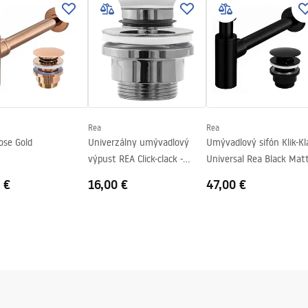
_-_5.pdf
Rea
Rea
ose Gold
Univerzálny umývadlový
Umývadlový sifón Klik-Kl
výpust REA Click-clack -
Universal Rea Black Mat
chróm
 €
16,00 €
47,00 €