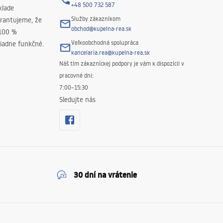
+48 500 732 587
klade
Služby zákazníkom
rantujeme, že
obchod@kupelna-rea.sk
 100 %
Veľkoobchodná spolupráca
iadne funkčné.
kancelaria.rea@kupelna-rea.sk
Náš tím zákazníckej podpory je vám k dispozícii v
pracovné dni:
7:00–15:30
Sledujte nás
30 dní na vrátenie