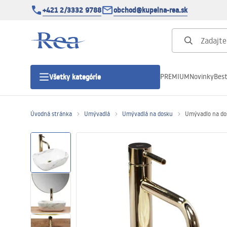
+421 2/3332 9788
obchod@kupelna-rea.sk
PREMIUM
Novinky
Best
Všetky kategórie
Úvodná stránka
Umývadlá
Umývadlá na dosku
Umývadlo na dos
Sprchové kúty
Sprchové dvere
Sprchové vaničky
Sprchové žľaby