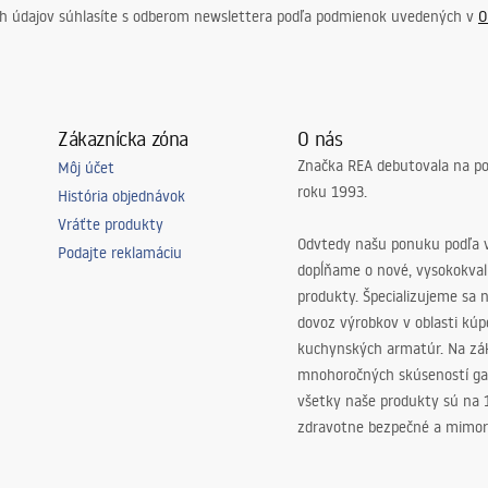
ch údajov súhlasíte s odberom newslettera podľa podmienok uvedených v
O
Zákaznícka zóna
O nás
Značka REA debutovala na p
Môj účet
roku 1993.
História objednávok
Vráťte produkty
Odvtedy našu ponuku podľa v
Podajte reklamáciu
dopĺňame o nové, vysokokva
produkty. Špecializujeme sa 
dovoz výrobkov v oblasti kú
kuchynských armatúr. Na zá
mnohoročných skúseností ga
všetky naše produkty sú na
zdravotne bezpečné a mimor