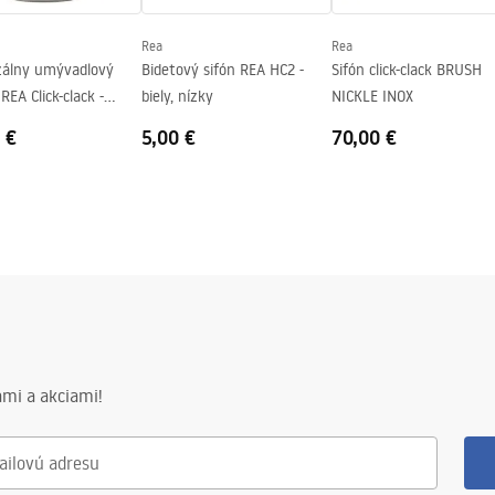
Rea
Rea
zálny umývadlový
Bidetový sifón REA HC2 -
Sifón click-clack BRUSH
REA Click-clack -
biely, nízky
NICKLE INOX
 nikel INOX
 €
5,00 €
70,00 €
mi a akciami!