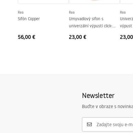
Otvor pre batériu
Nie
Rea
Rea
Rea
Prepadový otvor
Nie
Sifón Copper
Umyvadlový sifon s
Univer
univerzální výpustí click-
výpust 
clack Copper
brúsený
56,00 €
23,00 €
23,00
Newsletter
Buďte v obraze s novinka