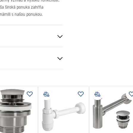
derný vzhľad a vysokú funkčnosť.
aša široká ponuka zahŕňa
známili s našou ponukou.
eramika
čné podmienky
nty_Terms_and_Conditions_
_-_5.pdf