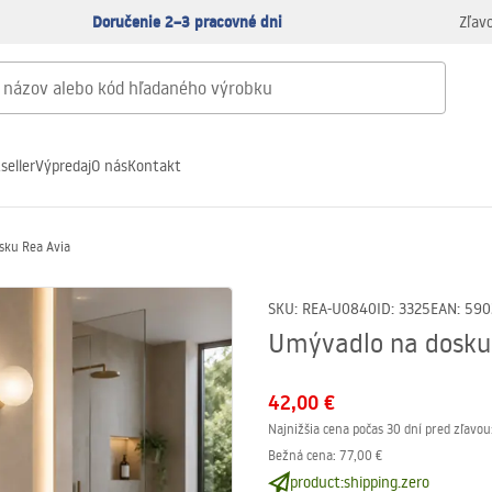
Doručenie 2–3 pracovné dni
Zľav
seller
Výpredaj
O nás
Kontakt
sku Rea Avia
SKU
:
REA-U0840
ID
:
3325
EAN
:
590
Umývadlo na dosku
42,00 €
Najnižšia cena počas 30 dní pred zľavou
Bežná cena
:
77,00 €
product:shipping.zero