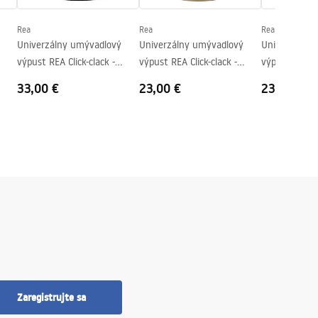
Rea
Rea
Rea
Univerzálny umývadlový
Univerzálny umývadlový
Univerzálna
výpust REA Click-clack -
výpust REA Click-clack -
výpust REA Cl
BLACK METALIC
brúsené zlato Antique
čierna
33,00 €
23,00 €
23,00 €
Zaregistrujte sa