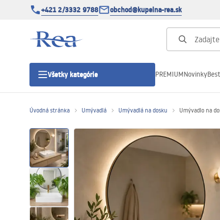
+421 2/3332 9788
obchod@kupelna-rea.sk
PREMIUM
Novinky
Best
Všetky kategórie
Úvodná stránka
Umývadlá
Umývadlá na dosku
Umývadlo na do
Sprchové kúty
Sprchové dvere
Sprchové vaničky
Sprchové žľaby