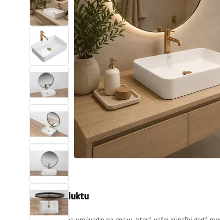
Sanitárna keramika
Umývadlá
Vaňa so zástenou
Batérie
Sprchy
Kuchyňa
Kúpeľňové doplnky a nábytok
Popis produktu