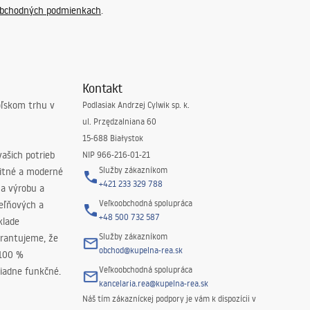
bchodných podmienkach
.
Kontakt
oľskom trhu v
Podlasiak Andrzej Cylwik sp. k.
ul. Przędzalniana 60
15-688 Białystok
ašich potrieb
NIP 966-216-01-21
Služby zákazníkom
litné a moderné
+421 233 329 788
na výrobu a
Veľkoobchodná spolupráca
peľňových a
+48 500 732 587
klade
Služby zákazníkom
rantujeme, že
obchod@kupelna-rea.sk
 100 %
Veľkoobchodná spolupráca
iadne funkčné.
kancelaria.rea@kupelna-rea.sk
Náš tím zákazníckej podpory je vám k dispozícii v