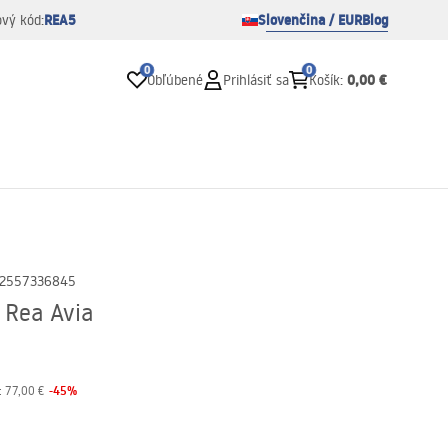
REA5
Slovenčina / EUR
Blog
ový kód:
0
0
0,00 €
Obľúbené
Prihlásiť sa
Košík
:
2557336845
 Rea Avia
-
45
%
:
77,00 €