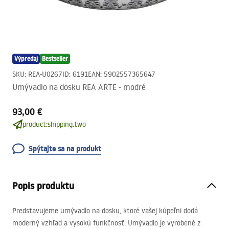
Výpredaj
Bestseller
SKU
:
REA-U0267
ID
:
6191
EAN
:
5902557365647
Umývadlo na dosku REA ARTE - modré
93,00 €
product:shipping.two
Spýtajte sa na produkt
Popis produktu
Predstavujeme umývadlo na dosku, ktoré vašej kúpeľni dodá
moderný vzhľad a vysokú funkčnosť. Umývadlo je vyrobené z