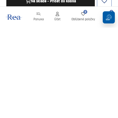
Na sklade - Pridať do košíka
0
0
Ponuka
Účet
Obľúbené položky
Košík
Newsletter
Buďte v obraze s novinkami a akciami!
Zaregistrujte sa
Zadaním a potvrdením svojich údajov súhlasíte s odberom
newslettera podľa podmienok uvedených v
Obchodných
podmienkach
.