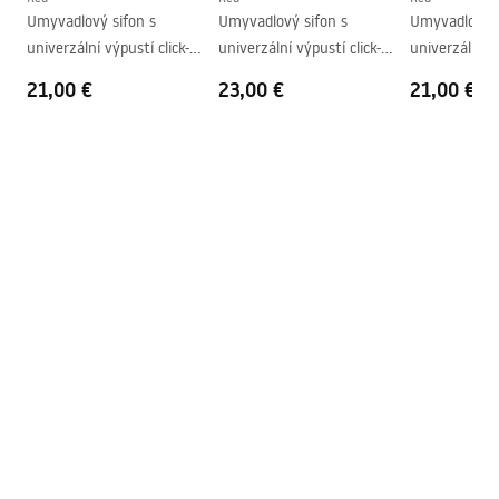
Umyvadlový sifon s
Umyvadlový sifon s
Umyvadlový s
Prepadový otvor
Nie
univerzální výpustí click-
univerzální výpustí click-
univerzální vý
clack REA Flow Gold
clack REA Flow Brush Gold
clack REA Flo
21,00 €
23,00 €
21,00 €