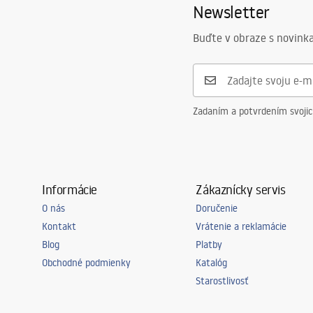
Newsletter
Výška
170
mm
Hĺbka
125
mm
Buďte v obraze s novinka
Tvar
Oválny
Otvor pre batériu
Nie
Prepadový otvor
Áno
Zadaním a potvrdením svoji
Informácie
Zákaznícky servis
O nás
Doručenie
Kontakt
Vrátenie a reklamácie
Blog
Platby
Obchodné podmienky
Katalóg
Starostlivosť