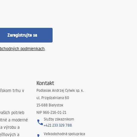
Zaregistrujte sa
bchodných podmienkach
.
Kontakt
oľskom trhu v
Podlasiak Andrzej Cylwik sp. k.
ul. Przędzalniana 60
15-688 Białystok
ašich potrieb
NIP 966-216-01-21
Služby zákazníkom
litné a moderné
+421 233 329 788
na výrobu a
Veľkoobchodná spolupráca
peľňových a