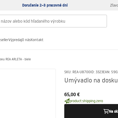
Doručenie 2–3 pracovné dni
Zľav
seller
Výpredaj
O nás
Kontakt
sku REA ARLETA - biele
SKU
:
REA-U8700
ID
:
3323
EAN
:
590
Umývadlo na dosku 
65,00 €
product:shipping.zero
Na sk