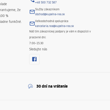
+48 500 732 587
klade
Služby zákazníkom
rantujeme, že
obchod@kupelna-rea.sk
 100 %
Veľkoobchodná spolupráca
iadne funkčné.
kancelaria.rea@kupelna-rea.sk
Náš tím zákazníckej podpory je vám k dispozícii v
pracovné dni:
7:00–15:30
Sledujte nás
30 dní na vrátenie