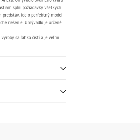
Arleta. Umývadlo oválneho tvaru
ostiam splní požiadavky všetkých
ch predstáv. Ide o perfektný model
uché riešenie. Umývadlo je určené
výroby sa ľahko čistí a je veľmi
eramika
čné podmienky
nty_Terms_and_Conditions_
_-_5.pdf