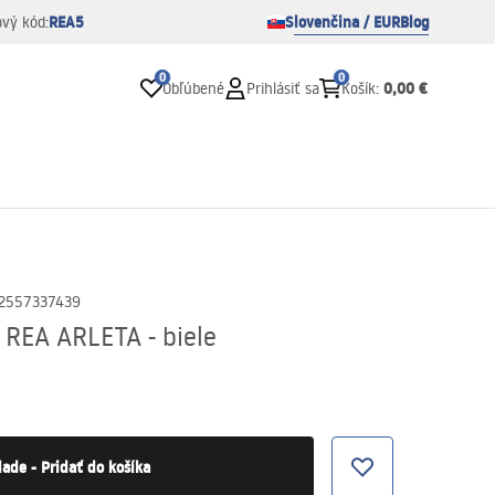
REA5
Slovenčina / EUR
Blog
ový kód:
0
0
0,00 €
Obľúbené
Prihlásiť sa
Košík
:
2557337439
REA ARLETA - biele
lade - Pridať do košíka