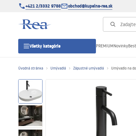
+421 2/3332 9788
obchod@kupelna-rea.sk
PREMIUM
Novinky
Best
Všetky kategórie
Úvodná stránka
Umývadlá
Zápustné umývadlá
Umývadlo na do
Sprchové kúty
Sprchové dvere
Sprchové vaničky
Sprchové žľaby