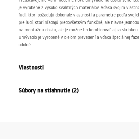
Predstavujeme Vám moderné nové umývadlo na dosku série Rea 
je vyrobené z vysoko kvalitných materiálov. Vďaka svojim vlastn
ľudí, ktorí požadujú dokonalé vlastnosti a parametre podľa svoji
pre ľudí, ktorí hľadajú predovšetkým funkčné, ale hlavne jednod
na montážnu dosku, ale je možné ho kombinovať aj so skrinkou.
Umývadlo je vyrobené v bielom prevedení a vďaka špeciálnej fáze 
odolné.
Vlastnosti
Spôsob montáže
Vstavaná
Súbory na stiahnutie (2)
Materiál
Sanitárna k
Farba
Biela
Bezpečnostné informácie
Záru
Prevedenie
Lesklý
WARUNKI_BEZPIECZENSTWA_UMY
Warra
Dĺžka
615
mm
WALKI[1].pdf
Basins
Šírka
400
mm