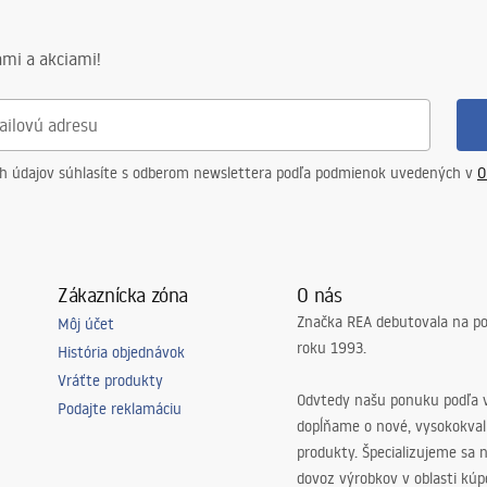
mi a akciami!
ch údajov súhlasíte s odberom newslettera podľa podmienok uvedených v
O
Zákaznícka zóna
O nás
Značka REA debutovala na p
Môj účet
roku 1993.
História objednávok
Vráťte produkty
Odvtedy našu ponuku podľa v
Podajte reklamáciu
dopĺňame o nové, vysokokva
produkty. Špecializujeme sa 
dovoz výrobkov v oblasti kú