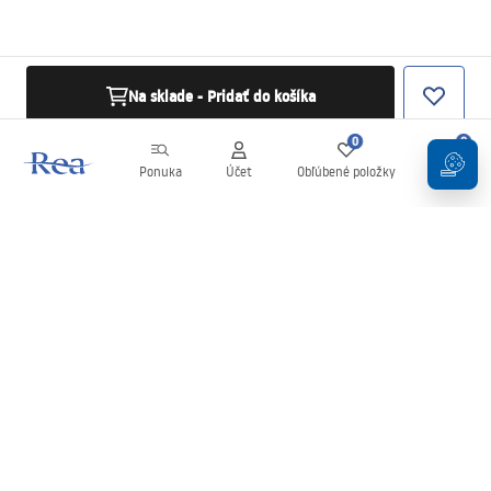
Na sklade - Pridať do košíka
0
0
Ponuka
Účet
Obľúbené položky
Košík
Newsletter
Buďte v obraze s novinkami a akciami!
Zaregistrujte sa