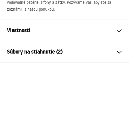
vodovodné batérie, sifóny a zátky. Pozývame vás, aby ste sa
zoznámili s našou ponukou.
Vlastnosti
Spôsob montáže
Na dosku
Súbory na stiahnutie (2)
Materiál
Sanitárna keramika
Farba
Imitácia kameňa
Návod na montáž
Prevedenie
Lesklý
Basin.pdf
Dĺžka
380
mm
Šírka
260
mm
Záručné podmienky
Výška
120
mm
Warranty_Terms_and_Conditions_Basins_-_5.pdf
Hĺbka
100
mm
Tvar
Oválny
Otvor pre batériu
Nie