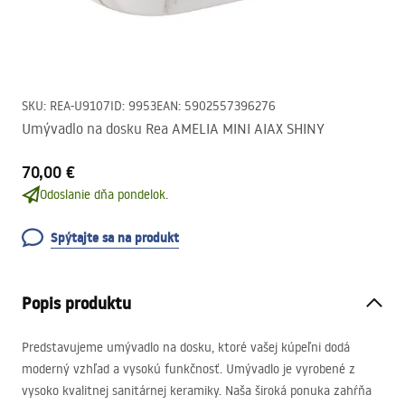
SKU
:
REA-U9107
ID
:
9953
EAN
:
5902557396276
Umývadlo na dosku Rea AMELIA MINI AIAX SHINY
70,00 €
Odoslanie dňa pondelok.
Spýtajte sa na produkt
Popis produktu
Predstavujeme umývadlo na dosku, ktoré vašej kúpeľni dodá
moderný vzhľad a vysokú funkčnosť. Umývadlo je vyrobené z
vysoko kvalitnej sanitárnej keramiky. Naša široká ponuka zahŕňa