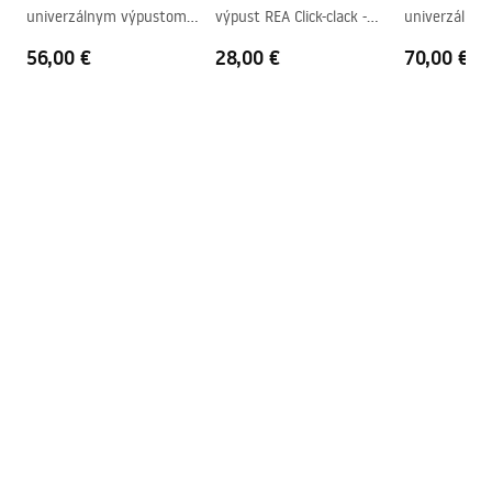
univerzálnym výpustom
výpust REA Click-clack -
univerzální vý
Prepadový otvor
Nie
click-clack - biely
brúsené zlato
clack - brouš
56,00 €
28,00 €
70,00 €