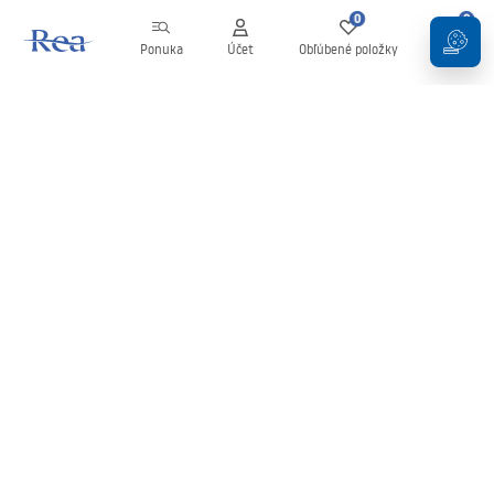
0
0
Ponuka
Účet
Obľúbené položky
Košík
Newsletter
Buďte v obraze s novinkami a akciami!
Zaregistrujte sa
Zadaním a potvrdením svojich údajov súhlasíte s odberom
newslettera podľa podmienok uvedených v
Obchodných
podmienkach
.