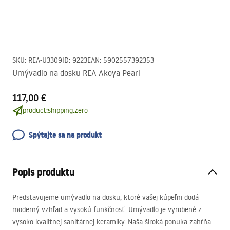
SKU
:
REA-U3309
ID
:
9223
EAN
:
5902557392353
Umývadlo na dosku REA Akoya Pearl
117,00 €
product:shipping.zero
Spýtajte sa na produkt
Popis produktu
Predstavujeme umývadlo na dosku, ktoré vašej kúpeľni dodá
moderný vzhľad a vysokú funkčnosť. Umývadlo je vyrobené z
vysoko kvalitnej sanitárnej keramiky. Naša široká ponuka zahŕňa