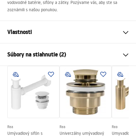
vodovodné batérie, sifóny a zátky. Pozývame vás, aby ste sa
zoznámili s našou ponukou.
Vlastnosti
Spôsob montáže
Na dosku
Súbory na stiahnutie (2)
Materiál
Sanitárna keramika
Farba
Perleťová
Návod na montáž
Prevedenie
Lesklý
Basin.pdf
Dĺžka
505
mm
Šírka
380
mm
Záručné podmienky
Výška
135
mm
Warranty_Terms_and_Conditions_Basins_-_5.pdf
Hĺbka
105
mm
Tvar
Asymetrický
Rea
Rea
Rea
Umývadlový sifón s
Univerzálny umývadlový
Umyvadlový s
Otvor pre batériu
Nie